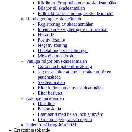
Riktlinjer för upprättande av skadeanmälan
Bilagor till skadeanmälan
Fullmakt för behandling av skadeärendet
Handläggning av skadeärende
Registrering av skadeanmälan
Inhämtande av ytterligare information
Hörande
Positiv lösning
Negativ lösning
Utbetalning av ersättningar
Missnöje med beslut
Vanliga frågor om skadeanmälan
Corona och patientförsäkring
Jag misstänker att jag har råkat ut för en
patientskada
Skadeanmälan
Efter inlämnandet av skadeanmälan
Efter beslutet
Exempel på ärenden
Deadline
Personskada
I samband med hälso- och sjukvård
I Finlands geografiska region
Patientförsäkring från 2021
Ersättningssökande