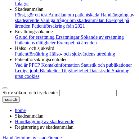
Inlagor
Skadeanmälan
Först, gör ett test
Anmälan om patientskada
Handläggning av
skadeärende
Vanliga frågor om skadeanmälan
Exempel på
ärenden
Patientförsäkring från 2021
Ersättningssökande
Grund för ersättning
Ersättningar
Sökande av ersättning
Patientens rättigheter
Exempel på ärenden
Hälso- och sjukvård
Patientförsäkring
Hälso- och sjukvårdens utredning
Patientförsäkringscentralen
Vad är PFC?
Kontaktinformation
Statistik och publikationer
Lediga jobb
Blanketter
Tillgänglighet
Dataskydd
Spårning
utan cookies
Skriv sökord och tryck enter
home
Skadeanmälan
Handläggning av skadeärende
Registrering av skadeanmälan
Handläggning av skadeärende