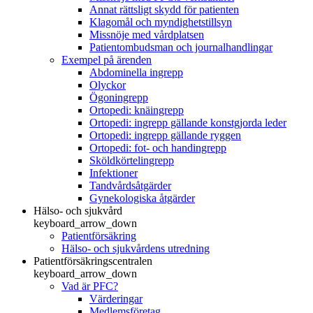
Annat rättsligt skydd för patienten
Klagomål och myndighetstillsyn
Missnöje med vårdplatsen
Patientombudsman och journalhandlingar
Exempel på ärenden
Abdominella ingrepp
Olyckor
Ögoningrepp
Ortopedi: knäingrepp
Ortopedi: ingrepp gällande konstgjorda leder
Ortopedi: ingrepp gällande ryggen
Ortopedi: fot- och handingrepp
Sköldkörtelingrepp
Infektioner
Tandvårdsåtgärder
Gynekologiska åtgärder
Hälso- och sjukvård
keyboard_arrow_down
Patientförsäkring
Hälso- och sjukvårdens utredning
Patientförsäkringscentralen
keyboard_arrow_down
Vad är PFC?
Värderingar
Medlemsföretag