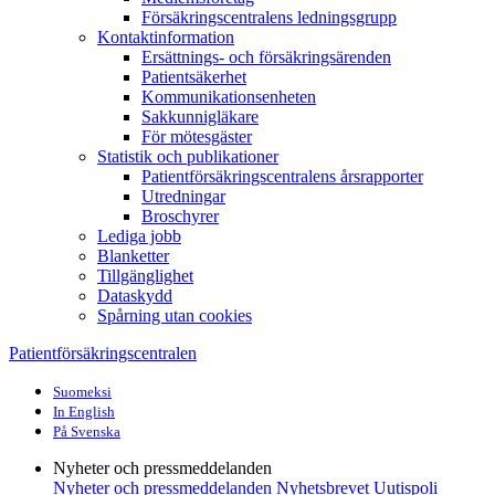
Försäkringscentralens ledningsgrupp
Kontaktinformation
Ersättnings- och försäkringsärenden
Patientsäkerhet
Kommunikationsenheten
Sakkunnigläkare
För mötesgäster
Statistik och publikationer
Patientförsäkringscentralens årsrapporter
Utredningar
Broschyrer
Lediga jobb
Blanketter
Tillgänglighet
Dataskydd
Spårning utan cookies
Patientförsäkringscentralen
Suomeksi
In English
På Svenska
Nyheter och pressmeddelanden
Nyheter och pressmeddelanden
Nyhetsbrevet Uutispoli