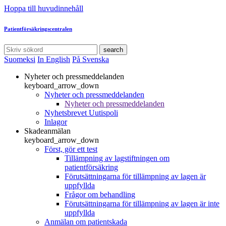
Hoppa till huvudinnehåll
Patientförsäkringscentralen
search
Suomeksi
In English
På Svenska
Nyheter och pressmeddelanden
keyboard_arrow_down
Nyheter och pressmeddelanden
Nyheter och pressmeddelanden
Nyhetsbrevet Uutispoli
Inlagor
Skadeanmälan
keyboard_arrow_down
Först, gör ett test
Tillämpning av lagstiftningen om
patientförsäkring
Förutsättningarna för tillämpning av lagen är
uppfyllda
Frågor om behandling
Förutsättningarna för tillämpning av lagen är inte
uppfyllda
Anmälan om patientskada