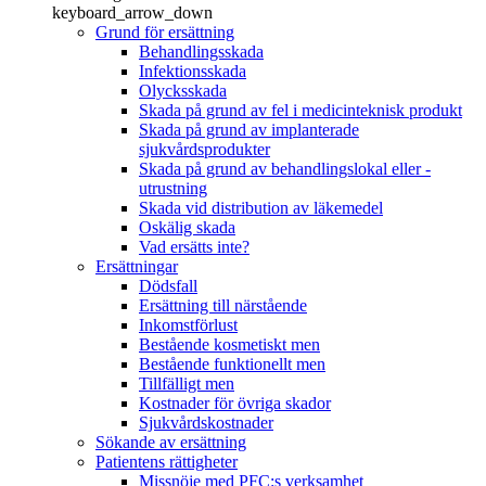
keyboard_arrow_down
Grund för ersättning
Behandlingsskada
Infektionsskada
Olycksskada
Skada på grund av fel i medicinteknisk produkt
Skada på grund av implanterade
sjukvårdsprodukter
Skada på grund av behandlingslokal eller -
utrustning
Skada vid distribution av läkemedel
Oskälig skada
Vad ersätts inte?
Ersättningar
Dödsfall
Ersättning till närstående
Inkomstförlust
Bestående kosmetiskt men
Bestående funktionellt men
Tillfälligt men
Kostnader för övriga skador
Sjukvårdskostnader
Sökande av ersättning
Patientens rättigheter
Missnöje med PFC:s verksamhet