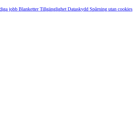
diga jobb
Blanketter
Tillgänglighet
Dataskydd
Spårning utan cookies