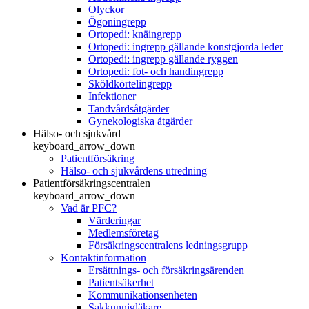
Olyckor
Ögoningrepp
Ortopedi: knäingrepp
Ortopedi: ingrepp gällande konstgjorda leder
Ortopedi: ingrepp gällande ryggen
Ortopedi: fot- och handingrepp
Sköldkörtelingrepp
Infektioner
Tandvårdsåtgärder
Gynekologiska åtgärder
Hälso- och sjukvård
keyboard_arrow_down
Patientförsäkring
Hälso- och sjukvårdens utredning
Patientförsäkringscentralen
keyboard_arrow_down
Vad är PFC?
Värderingar
Medlemsföretag
Försäkringscentralens ledningsgrupp
Kontaktinformation
Ersättnings- och försäkringsärenden
Patientsäkerhet
Kommunikationsenheten
Sakkunnigläkare