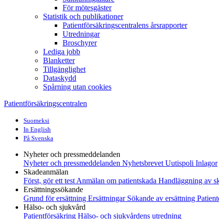
För mötesgäster
Statistik och publikationer
Patientförsäkringscentralens årsrapporter
Utredningar
Broschyrer
Lediga jobb
Blanketter
Tillgänglighet
Dataskydd
Spårning utan cookies
Patientförsäkringscentralen
Suomeksi
In English
På Svenska
Nyheter och pressmeddelanden
Nyheter och pressmeddelanden
Nyhetsbrevet Uutispoli
Inlagor
Skadeanmälan
Först, gör ett test
Anmälan om patientskada
Handläggning av s
Ersättningssökande
Grund för ersättning
Ersättningar
Sökande av ersättning
Patient
Hälso- och sjukvård
Patientförsäkring
Hälso- och sjukvårdens utredning