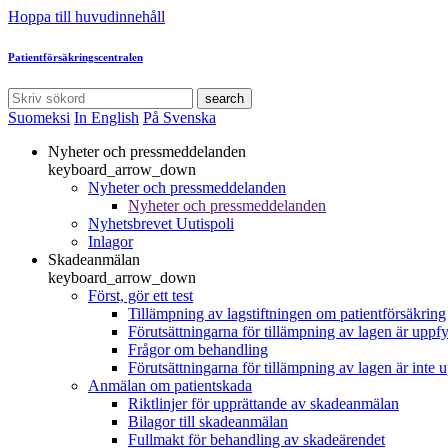
Hoppa till huvudinnehåll
Patientförsäkringscentralen
search
Suomeksi
In English
På Svenska
Nyheter och pressmeddelanden
keyboard_arrow_down
Nyheter och pressmeddelanden
Nyheter och pressmeddelanden
Nyhetsbrevet Uutispoli
Inlagor
Skadeanmälan
keyboard_arrow_down
Först, gör ett test
Tillämpning av lagstiftningen om patientförsäkring
Förutsättningarna för tillämpning av lagen är uppfy
Frågor om behandling
Förutsättningarna för tillämpning av lagen är inte 
Anmälan om patientskada
Riktlinjer för upprättande av skadeanmälan
Bilagor till skadeanmälan
Fullmakt för behandling av skadeärendet