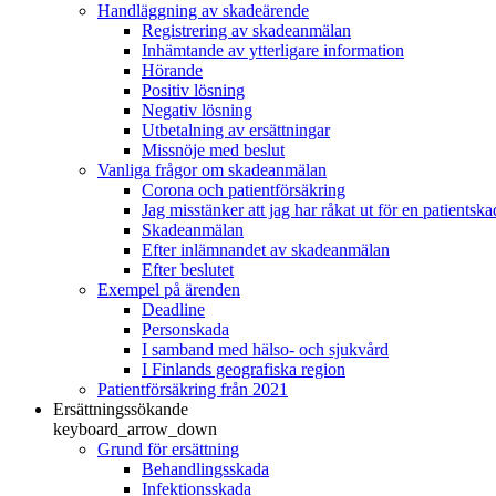
Handläggning av skadeärende
Registrering av skadeanmälan
Inhämtande av ytterligare information
Hörande
Positiv lösning
Negativ lösning
Utbetalning av ersättningar
Missnöje med beslut
Vanliga frågor om skadeanmälan
Corona och patientförsäkring
Jag misstänker att jag har råkat ut för en patientska
Skadeanmälan
Efter inlämnandet av skadeanmälan
Efter beslutet
Exempel på ärenden
Deadline
Personskada
I samband med hälso- och sjukvård
I Finlands geografiska region
Patientförsäkring från 2021
Ersättningssökande
keyboard_arrow_down
Grund för ersättning
Behandlingsskada
Infektionsskada