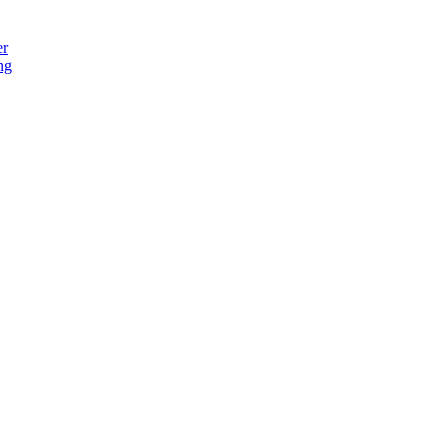
er
ng