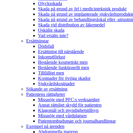
Olycksskada
Skada på grund av fel i medicinteknisk produkt
Skada på grund av implanterade sjukvårdsprodukt
Skada på grund av behandlingslokal eller -utrustni
Skada vid distribution av läkemedel
Oskälig skada
Vad ersätts inte?
Ersättningar
Dödsfall
Ersättning till närstående
Inkomstförlust
Bestående kosmetiskt men
Bestående funktionellt men
Tillfälligt men
Kostnader för övriga skador
Sjukvårdskostnader
Sökande av ersättning
Patientens rättigheter
Missnöje med PFC:s verksamhet
Annat rättsligt skydd för patienten
Klagomål och myndighetstillsyn
Missnöje med vårdplatsen
Patientombudsman och journalhandlingar
Exempel på ärenden
Abdominella ingrepp