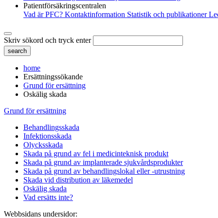
Patientförsäkringscentralen
Vad är PFC?
Kontaktinformation
Statistik och publikationer
Le
Skriv sökord och tryck enter
home
Ersättningssökande
Grund för ersättning
Oskälig skada
Grund för ersättning
Behandlingsskada
Infektionsskada
Olycksskada
Skada på grund av fel i medicinteknisk produkt
Skada på grund av implanterade sjukvårdsprodukter
Skada på grund av behandlingslokal eller -utrustning
Skada vid distribution av läkemedel
Oskälig skada
Vad ersätts inte?
Webbsidans undersidor: