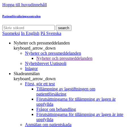
Hoppa till huvudinnehåll
Patientförsäkringscentralen
search
Suomeksi
In English
På Svenska
Nyheter och pressmeddelanden
keyboard_arrow_down
Nyheter och pressmeddelanden
Nyheter och pressmeddelanden
Nyhetsbrevet Uutispoli
Inlagor
Skadeanmälan
keyboard_arrow_down
Först, gör ett test
Tillämpning av lagstiftningen om
patientförsäkring
Förutsättningarna för tillämpning av lagen är
uppfyllda
Frågor om behandling
Förutsättningarna för tillämpning av lagen är inte
uppfyllda
Anmälan om patientskada