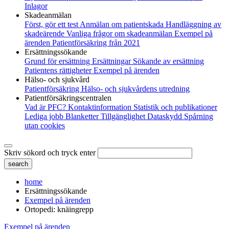
Inlagor
Skadeanmälan
Först, gör ett test
Anmälan om patientskada
Handläggning av
skadeärende
Vanliga frågor om skadeanmälan
Exempel på
ärenden
Patientförsäkring från 2021
Ersättningssökande
Grund för ersättning
Ersättningar
Sökande av ersättning
Patientens rättigheter
Exempel på ärenden
Hälso- och sjukvård
Patientförsäkring
Hälso- och sjukvårdens utredning
Patientförsäkringscentralen
Vad är PFC?
Kontaktinformation
Statistik och publikationer
Lediga jobb
Blanketter
Tillgänglighet
Dataskydd
Spårning
utan cookies
Skriv sökord och tryck enter
home
Ersättningssökande
Exempel på ärenden
Ortopedi: knäingrepp
Exempel på ärenden