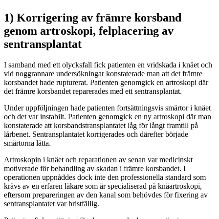
1) Korrigering av främre korsband
genom artroskopi, felplacering av
sentransplantat
I samband med ett olycksfall fick patienten en vridskada i knäet och
vid noggrannare undersökningar konstaterade man att det främre
korsbandet hade rupturerat. Patienten genomgick en artroskopi där
det främre korsbandet reparerades med ett sentransplantat.
Under uppföljningen hade patienten fortsättningsvis smärtor i knäet
och det var instabilt. Patienten genomgick en ny artroskopi där man
konstaterade att korsbandstransplantatet låg för långt framtill på
lårbenet. Sentransplantatet korrigerades och därefter började
smärtorna lätta.
Artroskopin i knäet och reparationen av senan var medicinskt
motiverade för behandling av skadan i främre korsbandet. I
operationen uppnåddes dock inte den professionella standard som
krävs av en erfaren läkare som är specialiserad på knäartroskopi,
eftersom prepareringen av den kanal som behövdes för fixering av
sentransplantatet var bristfällig.