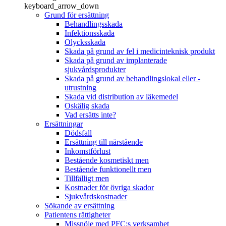
keyboard_arrow_down
Grund för ersättning
Behandlingsskada
Infektionsskada
Olycksskada
Skada på grund av fel i medicinteknisk produkt
Skada på grund av implanterade
sjukvårdsprodukter
Skada på grund av behandlingslokal eller -
utrustning
Skada vid distribution av läkemedel
Oskälig skada
Vad ersätts inte?
Ersättningar
Dödsfall
Ersättning till närstående
Inkomstförlust
Bestående kosmetiskt men
Bestående funktionellt men
Tillfälligt men
Kostnader för övriga skador
Sjukvårdskostnader
Sökande av ersättning
Patientens rättigheter
Missnöje med PFC:s verksamhet