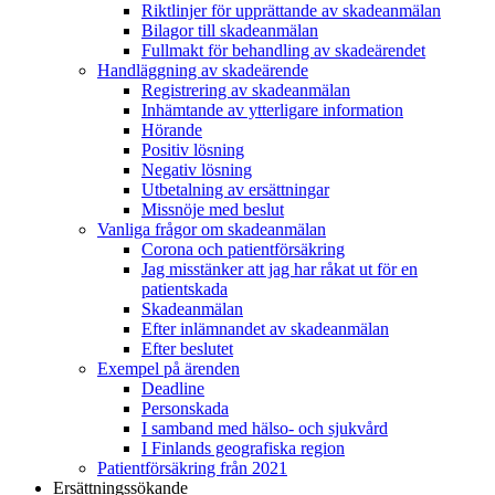
Riktlinjer för upprättande av skadeanmälan
Bilagor till skadeanmälan
Fullmakt för behandling av skadeärendet
Handläggning av skadeärende
Registrering av skadeanmälan
Inhämtande av ytterligare information
Hörande
Positiv lösning
Negativ lösning
Utbetalning av ersättningar
Missnöje med beslut
Vanliga frågor om skadeanmälan
Corona och patientförsäkring
Jag misstänker att jag har råkat ut för en
patientskada
Skadeanmälan
Efter inlämnandet av skadeanmälan
Efter beslutet
Exempel på ärenden
Deadline
Personskada
I samband med hälso- och sjukvård
I Finlands geografiska region
Patientförsäkring från 2021
Ersättningssökande