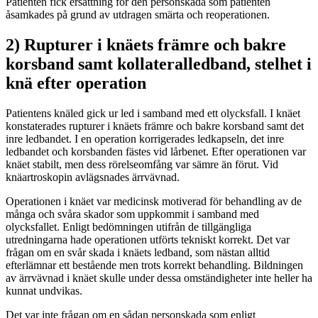
Patienten fick ersättning för den personskada som patienten
åsamkades på grund av utdragen smärta och reoperationen.
2) Rupturer i knäets främre och bakre
korsband samt kollateralledband, stelhet i
knä efter operation
Patientens knäled gick ur led i samband med ett olycksfall. I knäet
konstaterades rupturer i knäets främre och bakre korsband samt det
inre ledbandet. I en operation korrigerades ledkapseln, det inre
ledbandet och korsbanden fästes vid lårbenet. Efter operationen var
knäet stabilt, men dess rörelseomfång var sämre än förut. Vid
knäartroskopin avlägsnades ärrvävnad.
Operationen i knäet var medicinsk motiverad för behandling av de
många och svåra skador som uppkommit i samband med
olycksfallet. Enligt bedömningen utifrån de tillgängliga
utredningarna hade operationen utförts tekniskt korrekt. Det var
frågan om en svår skada i knäets ledband, som nästan alltid
efterlämnar ett bestående men trots korrekt behandling. Bildningen
av ärrvävnad i knäet skulle under dessa omständigheter inte heller ha
kunnat undvikas.
Det var inte frågan om en sådan personskada som enligt