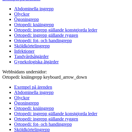
Abdominella ingrepp
Olyckor
Ögoningrepp
Ortopedi: knäingrepp
Ortopedi: ingrepp gällande konstgjorda leder
Ortopedi: ingrepp gällande ryggen
Ortopedi: fot- och handingrepp
Sköldkörtelingrepp
Infektioner
Tandvårdsåtgärder
Gynekologiska åtgärder
Webbsidans undersidor:
Ortopedi: knäingrepp
keyboard_arrow_down
Exempel på ärenden
Abdominella ingrepp
Olyckor
Ögoningrepp
Ortopedi: knäingrepp
Ortopedi: ingrepp gällande konstgjorda leder
Ortopedi: ingrepp gällande ryggen
Ortopedi: fot- och handingrepp
Sköldkörtelingrepp