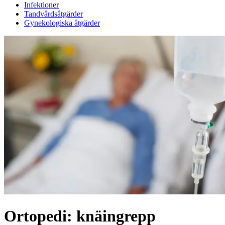
Infektioner
Tandvårdsåtgärder
Gynekologiska åtgärder
Ortopedi: knäingrepp