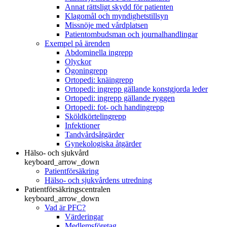
Annat rättsligt skydd för patienten
Klagomål och myndighetstillsyn
Missnöje med vårdplatsen
Patientombudsman och journalhandlingar
Exempel på ärenden
Abdominella ingrepp
Olyckor
Ögoningrepp
Ortopedi: knäingrepp
Ortopedi: ingrepp gällande konstgjorda leder
Ortopedi: ingrepp gällande ryggen
Ortopedi: fot- och handingrepp
Sköldkörtelingrepp
Infektioner
Tandvårdsåtgärder
Gynekologiska åtgärder
Hälso- och sjukvård
keyboard_arrow_down
Patientförsäkring
Hälso- och sjukvårdens utredning
Patientförsäkringscentralen
keyboard_arrow_down
Vad är PFC?
Värderingar
Medlemsföretag