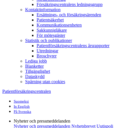
Försäkringscentralens ledningsgrupp
Kontaktinformation
Ersättnings- och försäkringsärenden
Patientsäkerhet
Kommunikationsenheten
Sakkunnigläkare
För mötesgäster
Statistik och publikationer
Patientförsäkringscentralens årsrapporter
Utredningar
Broschyrer
Lediga jobb
Blanketter
Tillgänglighet
Dataskydd
Spårning utan cookies
Patientförsäkringscentralen
Suomeksi
In English
På Svenska
Nyheter och pressmeddelanden
Nyheter och pressmeddelanden
Nyhetsbrevet Uutispoli