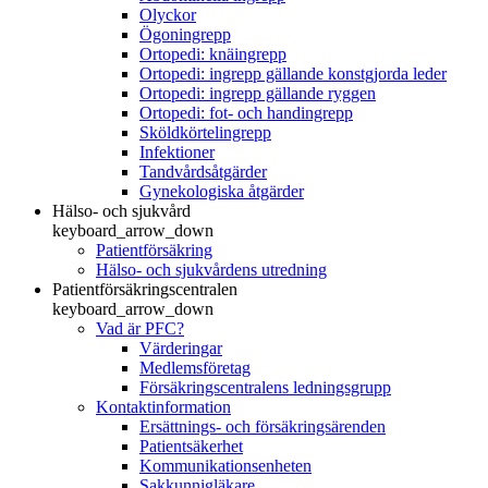
Olyckor
Ögoningrepp
Ortopedi: knäingrepp
Ortopedi: ingrepp gällande konstgjorda leder
Ortopedi: ingrepp gällande ryggen
Ortopedi: fot- och handingrepp
Sköldkörtelingrepp
Infektioner
Tandvårdsåtgärder
Gynekologiska åtgärder
Hälso- och sjukvård
keyboard_arrow_down
Patientförsäkring
Hälso- och sjukvårdens utredning
Patientförsäkringscentralen
keyboard_arrow_down
Vad är PFC?
Värderingar
Medlemsföretag
Försäkringscentralens ledningsgrupp
Kontaktinformation
Ersättnings- och försäkringsärenden
Patientsäkerhet
Kommunikationsenheten
Sakkunnigläkare