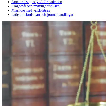
Annat rättsligt skydd för patienten
Klagomål och myndighetstillsyn
Missnöje med vårdplatsen
Patientombudsman och journalhandlingar