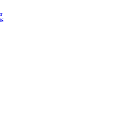
er
ng