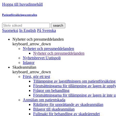
Hoppa till huvudinnehåll
Patientförsäkringscentralen
search
Suomeksi
In English
På Svenska
Nyheter och pressmeddelanden
keyboard_arrow_down
Nyheter och pressmeddelanden
Nyheter och pressmeddelanden
Nyhetsbrevet Uutispoli
Inlagor
Skadeanmälan
keyboard_arrow_down
Först, gör ett test
Tillämpning av lagstiftningen om patientförsäkring
Förutsättningarna för tillämpning av lagen är uppfy
Frågor om behandling
Förutsättningarna för tillämpning av lagen är inte 
Anmälan om patientskada
Riktlinjer för upprättande av skadeanmälan
Bilagor till skadeanmälan
Fullmakt för behandling av skadeärendet