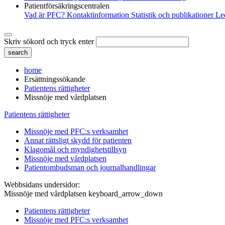
Patientförsäkringscentralen
Vad är PFC?
Kontaktinformation
Statistik och publikationer
Le
Skriv sökord och tryck enter
home
Ersättningssökande
Patientens rättigheter
Missnöje med vårdplatsen
Patientens rättigheter
Missnöje med PFC:s verksamhet
Annat rättsligt skydd för patienten
Klagomål och myndighetstillsyn
Missnöje med vårdplatsen
Patientombudsman och journalhandlingar
Webbsidans undersidor:
Missnöje med vårdplatsen
keyboard_arrow_down
Patientens rättigheter
Missnöje med PFC:s verksamhet