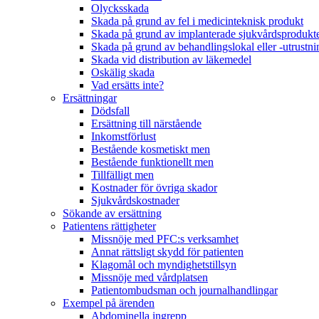
Olycksskada
Skada på grund av fel i medicinteknisk produkt
Skada på grund av implanterade sjukvårdsprodukt
Skada på grund av behandlingslokal eller -utrustni
Skada vid distribution av läkemedel
Oskälig skada
Vad ersätts inte?
Ersättningar
Dödsfall
Ersättning till närstående
Inkomstförlust
Bestående kosmetiskt men
Bestående funktionellt men
Tillfälligt men
Kostnader för övriga skador
Sjukvårdskostnader
Sökande av ersättning
Patientens rättigheter
Missnöje med PFC:s verksamhet
Annat rättsligt skydd för patienten
Klagomål och myndighetstillsyn
Missnöje med vårdplatsen
Patientombudsman och journalhandlingar
Exempel på ärenden
Abdominella ingrepp