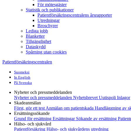
För mötesgäster
Statistik och publikationer
Patientförsäkringscentralens årsrapporter
Utredningar
Broschyrer
Lediga jobb
Blanketter
Tillgänglighet
Dataskydd
Spårning utan cookies
Patientförsäkringscentralen
Suomeksi
In English
På Svenska
Nyheter och pressmeddelanden
Nyheter och pressmeddelanden
Nyhetsbrevet Uutispoli
Inlagor
Skadeanmälan
Först, gör ett test
Anmälan om patientskada
Handläggning av s
Ersättningssökande
Grund för ersättning
Ersättningar
Sökande av ersättning
Patient
Hälso- och sjukvård
Patientförsäkring
Hälso- och sjukvårdens utredning