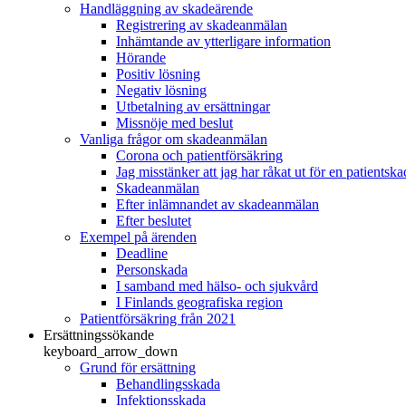
Handläggning av skadeärende
Registrering av skadeanmälan
Inhämtande av ytterligare information
Hörande
Positiv lösning
Negativ lösning
Utbetalning av ersättningar
Missnöje med beslut
Vanliga frågor om skadeanmälan
Corona och patientförsäkring
Jag misstänker att jag har råkat ut för en patientska
Skadeanmälan
Efter inlämnandet av skadeanmälan
Efter beslutet
Exempel på ärenden
Deadline
Personskada
I samband med hälso- och sjukvård
I Finlands geografiska region
Patientförsäkring från 2021
Ersättningssökande
keyboard_arrow_down
Grund för ersättning
Behandlingsskada
Infektionsskada