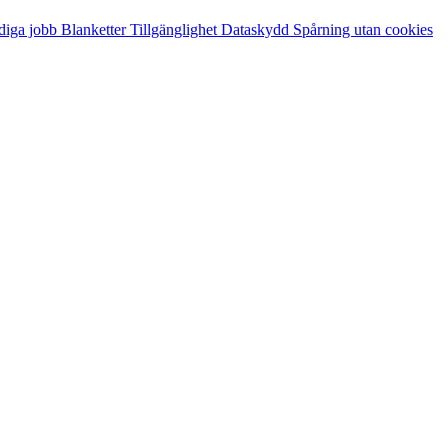
diga jobb
Blanketter
Tillgänglighet
Dataskydd
Spårning utan cookies