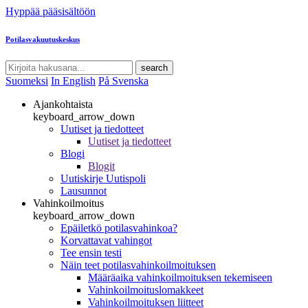
Hyppää pääsisältöön
Potilasvakuutuskeskus
search
Suomeksi
In English
På Svenska
Ajankohtaista
keyboard_arrow_down
Uutiset ja tiedotteet
Uutiset ja tiedotteet
Blogi
Blogit
Uutiskirje Uutispoli
Lausunnot
Vahinkoilmoitus
keyboard_arrow_down
Epäiletkö potilasvahinkoa?
Korvattavat vahingot
Tee ensin testi
Näin teet potilasvahinkoilmoituksen
Määräaika vahinkoilmoituksen tekemiseen
Vahinkoilmoituslomakkeet
Vahinkoilmoituksen liitteet