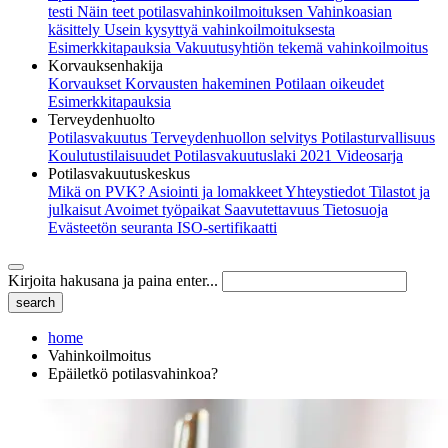
testi
Näin teet potilasvahinkoilmoituksen
Vahinkoasian
käsittely
Usein kysyttyä vahinkoilmoituksesta
Esimerkkitapauksia
Vakuutusyhtiön tekemä vahinkoilmoitus
Korvauksenhakija
Korvaukset
Korvausten hakeminen
Potilaan oikeudet
Esimerkkitapauksia
Terveydenhuolto
Potilasvakuutus
Terveydenhuollon selvitys
Potilasturvallisuus
Koulutustilaisuudet
Potilasvakuutuslaki 2021
Videosarja
Potilasvakuutuskeskus
Mikä on PVK?
Asiointi ja lomakkeet
Yhteystiedot
Tilastot ja
julkaisut
Avoimet työpaikat
Saavutettavuus
Tietosuoja
Evästeetön seuranta
ISO-sertifikaatti
Kirjoita hakusana ja paina enter...
home
Vahinkoilmoitus
Epäiletkö potilasvahinkoa?