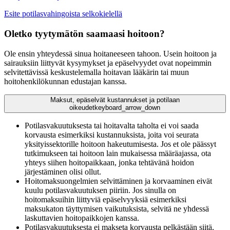
Esite potilasvahingoista selkokielellä
Oletko tyytymätön saamaasi hoitoon?
Ole ensin yhteydessä sinua hoitaneeseen tahoon. Usein hoitoon ja
sairauksiin liittyvät kysymykset ja epäselvyydet ovat nopeimmin
selvitettävissä keskustelemalla hoitavan lääkärin tai muun
hoitohenkilökunnan edustajan kanssa.
Maksut, epäselvät kustannukset ja potilaan
oikeudet
keyboard_arrow_down
Potilasvakuutuksesta tai hoitavalta taholta ei voi saada
korvausta esimerkiksi kustannuksista, joita voi seurata
yksityissektorille hoitoon hakeutumisesta. Jos et ole päässyt
tutkimukseen tai hoitoon lain mukaisessa määräajassa, ota
yhteys siihen hoitopaikkaan, jonka tehtävänä hoidon
järjestäminen olisi ollut.
Hoitomaksuongelmien selvittäminen ja korvaaminen eivät
kuulu potilasvakuutuksen piiriin. Jos sinulla on
hoitomaksuihin liittyviä epäselvyyksiä esimerkiksi
maksukaton täyttymisen vaikutuksista, selvitä ne yhdessä
laskuttavien hoitopaikkojen kanssa.
Potilasvakuutuksesta ei makseta korvausta pelkästään siitä,