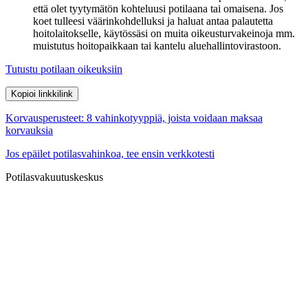
että olet tyytymätön kohteluusi potilaana tai omaisena. Jos
koet tulleesi väärinkohdelluksi ja haluat antaa palautetta
hoitolaitokselle, käytössäsi on muita oikeusturvakeinoja mm.
muistutus hoitopaikkaan tai kantelu aluehallintovirastoon.
Tutustu potilaan oikeuksiin
Kopioi linkki
link
Korvausperusteet: 8 vahinkotyyppiä, joista voidaan maksaa
korvauksia
Jos epäilet potilasvahinkoa, tee ensin verkkotesti
Potilasvakuutuskeskus