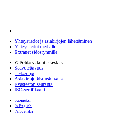
Yhteystiedot ja asiakirjojen lähettäminen
Yhteystiedot medialle
Extranet sidosryhmille
© Potilasvakuutuskeskus
Saavutettavuus
Tietosuoja
Asiakirjajulkisuuskuvaus
Evästeetön seuranta
ISO-sertifikaatti
Suomeksi
In English
På Svenska