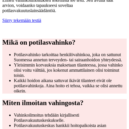
Ennen vahinkoilmoituksen tekemistä tee testi. Sen avulla saat
arvion, voidaanko tapaukseesi soveltaa
potilasvakuutuslainsäädäntöä.
Siirry tekemään testiä
Mikä on potilasvahinko?
Potilasvahinko tarkoittaa henkilövahinkoa, joka on sattunut
Suomessa annetun terveyden- tai sairaanhoidon yhteydessä.
Yleisimmin korvauksia maksetaan tilanteessa, jossa vahinko
olisi voitu välttää, jos kokenut ammattilainen olisi toiminut
toisin.
Kaikki hoidon aikana sattuvat ikävät tilanteet eivät ole
potilasvahinkoja. Aina hoito ei tehoa, vaikka se olisi annettu
oikein.
Miten ilmoitan vahingosta?
Vahinkoilmoitus tehdään kirjallisesti
Potilasvakuutuskeskukselle.
Potilasvakuutuskeskus hankkii hoitopaikoista asian