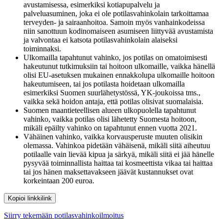
avustamisessa, esimerkiksi kotiapupalvelu ja
palveluasuminen, joka ei ole potilasvahinkolain tarkoittamaa
terveyden- ja sairaanhoitoa. Samoin myös vanhainkodeissa
niin sanottuun kodinomaiseen asumiseen liittyvää avustamista
ja valvontaa ei katsota potilasvahinkolain alaiseksi
toiminnaksi.
Ulkomailla tapahtunut vahinko, jos potilas on omatoimisesti
hakeutunut tutkimuksiin tai hoitoon ulkomaille, vaikka hänellä
olisi EU-asetuksen mukainen ennakkolupa ulkomaille hoitoon
hakeutumiseen, tai jos potilasta hoidetaan ulkomailla
esimerkiksi Suomen suurlähetystössä, YK-joukoissa tms.,
vaikka sekä hoidon antaja, että potilas olisivat suomalaisia.
Suomen maantieteellisen alueen ulkopuolella tapahtunut
vahinko, vaikka potilas olisi lähetetty Suomesta hoitoon,
mikäli epäilty vahinko on tapahtunut ennen vuotta 2021.
Vähäinen vahinko, vaikka korvausperuste muuten olisikin
olemassa. Vahinkoa pidetään vähäisenä, mikäli siitä aiheutuu
potilaalle vain lievää kipua ja särkyä, mikäli siitä ei jää hänelle
pysyvää toiminnallista haittaa tai kosmeettista vikaa tai haittaa
tai jos hänen maksettavakseen jäävät kustannukset ovat
korkeintaan 200 euroa.
Kopioi linkki
link
Siirry tekemään potilasvahinkoilmoitus