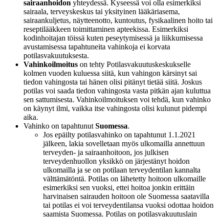
sairaanhoidon
yhteydessä. Kyseessä voi olla esimerkiksi
sairaala, terveyskeskus tai yksityinen lääkäriasema,
sairaankuljetus, näytteenotto, kuntoutus, fysikaalinen hoito tai
reseptilääkkeen toimittaminen apteekissa. Esimerkiksi
kodinhoitajan töissä kuten peseytymisessä ja liikkumisessa
avustamisessa tapahtuneita vahinkoja ei korvata
potilasvakuutuksesta.
Vahinkoilmoitus
on tehty Potilasvakuutuskeskukselle
kolmen vuoden kuluessa siitä, kun vahingon kärsinyt sai
tiedon vahingosta tai hänen olisi pitänyt tietää siitä. Joskus
potilas voi saada tiedon vahingosta vasta pitkän ajan kuluttua
sen sattumisesta. Vahinkoilmoituksen voi tehdä, kun vahinko
on käynyt ilmi, vaikka itse vahingosta olisi kulunut pidempi
aika.
Vahinko on tapahtunut
Suomessa
.
Jos epäilty potilasvahinko on tapahtunut 1.1.2021
jälkeen, lakia sovelletaan myös ulkomailla annettuun
terveyden- ja sairaanhoitoon, jos julkisen
terveydenhuollon yksikkö on järjestänyt hoidon
ulkomailla ja se on potilaan terveydentilan kannalta
välttämätöntä. Potilas on lähetetty hoitoon ulkomaille
esimerkiksi sen vuoksi, ettei hoitoa jonkin erittäin
harvinaisen sairauden hoitoon ole Suomessa saatavilla
tai potilas ei voi terveydentilansa vuoksi odottaa hoidon
saamista Suomessa. Potilas on potilasvakuutuslain