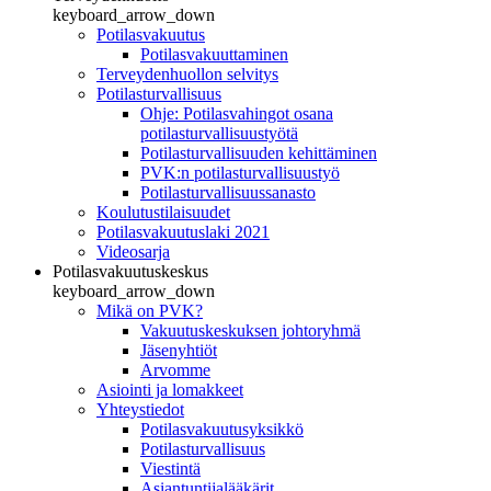
keyboard_arrow_down
Potilasvakuutus
Potilasvakuuttaminen
Terveydenhuollon selvitys
Potilasturvallisuus
Ohje: Potilasvahingot osana
potilasturvallisuustyötä
Potilasturvallisuuden kehittäminen
PVK:n potilasturvallisuustyö
Potilasturvallisuussanasto
Koulutustilaisuudet
Potilasvakuutuslaki 2021
Videosarja
Potilasvakuutuskeskus
keyboard_arrow_down
Mikä on PVK?
Vakuutuskeskuksen johtoryhmä
Jäsenyhtiöt
Arvomme
Asiointi ja lomakkeet
Yhteystiedot
Potilasvakuutusyksikkö
Potilasturvallisuus
Viestintä
Asiantuntijalääkärit