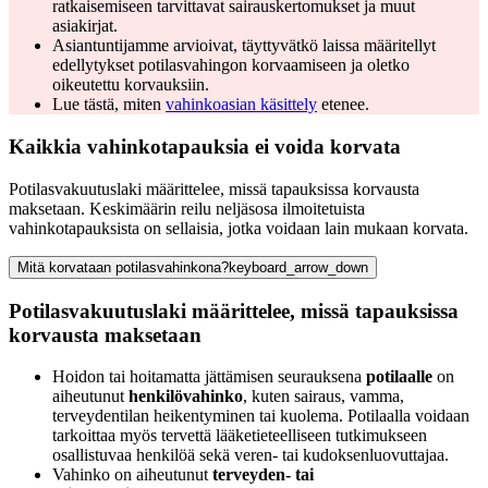
ratkaisemiseen tarvittavat sairauskertomukset ja muut
asiakirjat.
Asiantuntijamme arvioivat, täyttyvätkö laissa määritellyt
edellytykset potilasvahingon korvaamiseen ja oletko
oikeutettu korvauksiin.
Lue tästä, miten
vahinkoasian käsittely
etenee.
Kaikkia vahinkotapauksia ei voida korvata
Potilasvakuutuslaki määrittelee, missä tapauksissa korvausta
maksetaan. Keskimäärin reilu neljäsosa ilmoitetuista
vahinkotapauksista on sellaisia, jotka voidaan lain mukaan korvata.
Mitä korvataan potilasvahinkona?
keyboard_arrow_down
Potilasvakuutuslaki määrittelee, missä tapauksissa
korvausta maksetaan
Hoidon tai hoitamatta jättämisen seurauksena
potilaalle
on
aiheutunut
henkilövahinko
, kuten sairaus, vamma,
terveydentilan heikentyminen tai kuolema. Potilaalla voidaan
tarkoittaa myös tervettä lääketieteelliseen tutkimukseen
osallistuvaa henkilöä sekä veren- tai kudoksenluovuttajaa.
Vahinko on aiheutunut
terveyden- tai