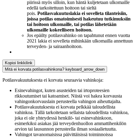
piirissä myös silloin, kun häntä kuljetetaan ulkomaille
edellä tarkoitettuun hoitoon tai sieltä
pois.
Potilasvakuutuslakia ei sovelleta tilanteisiin,
joissa potilas omatoimisesti hakeutuu tutkimuksiin
tai hoitoon ulkomaille, tai potilas lähetetään
ulkomaille kokeelliseen hoitoon.
Jos epäilty potilasvahinko on tapahtunut ennen vuotta
2021 lakia ei sovelleta mihinkään ulkomailla annettuun
terveyden- ja sairaanhoitoon.
Kopioi linkki
link
Mitä ei korvata potilasvahinkona?
keyboard_arrow_down
Potilasvakuutuksesta ei korvata seuraavia vahinkoja:
Esinevahingot, kuten asusteiden tai irtoproteesien
rikkoutumiset tai katoamiset. Niistä voi hakea korvausta
vahingonkorvauslain perusteella vahingon aiheuttajalta.
Potilasvakuutuksesta ei korvata pelkkää taloudellista
vahinkoa. Tällä tarkoitetaan sellaista taloudellista vahinkoa,
joka ei ole yhteydessä henkilö- tai esinevahinkoon,
esimerkiksi asiakas jää terveydenhuollon ammattihenkilön
arvion tai lausunnon perusteella ilman sosiaalietuutta.
Vahingot tavanomaisissa päivittäisissä toiminnoissa