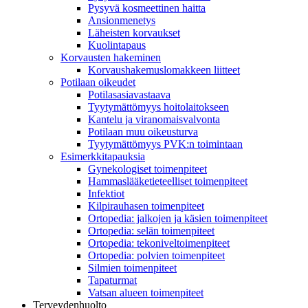
Pysyvä kosmeettinen haitta
Ansionmenetys
Läheisten korvaukset
Kuolintapaus
Korvausten hakeminen
Korvaushakemuslomakkeen liitteet
Potilaan oikeudet
Potilasasiavastaava
Tyytymättömyys hoitolaitokseen
Kantelu ja viranomaisvalvonta
Potilaan muu oikeusturva
Tyytymättömyys PVK:n toimintaan
Esimerkkitapauksia
Gynekologiset toimenpiteet
Hammaslääketieteelliset toimenpiteet
Infektiot
Kilpirauhasen toimenpiteet
Ortopedia: jalkojen ja käsien toimenpiteet
Ortopedia: selän toimenpiteet
Ortopedia: tekoniveltoimenpiteet
Ortopedia: polvien toimenpiteet
Silmien toimenpiteet
Tapaturmat
Vatsan alueen toimenpiteet
Terveydenhuolto