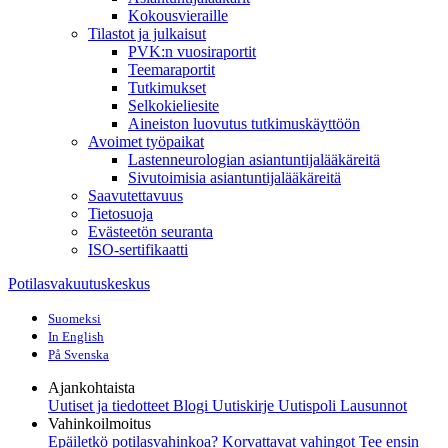
Kokousvieraille
Tilastot ja julkaisut
PVK:n vuosiraportit
Teemaraportit
Tutkimukset
Selkokieliesite
Aineiston luovutus tutkimuskäyttöön
Avoimet työpaikat
Lastenneurologian asiantuntijalääkäreitä
Sivutoimisia asiantuntijalääkäreitä
Saavutettavuus
Tietosuoja
Evästeetön seuranta
ISO-sertifikaatti
Potilasvakuutuskeskus
Suomeksi
In English
På Svenska
Ajankohtaista
Uutiset ja tiedotteet
Blogi
Uutiskirje Uutispoli
Lausunnot
Vahinkoilmoitus
Epäiletkö potilasvahinkoa?
Korvattavat vahingot
Tee ensin