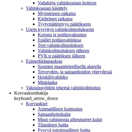
Valtakirja vahinkoasian hoitoon
Vahinkoasian käsittely
Myönteinen ratkaisu
Kielteinen ratkaisu
Tyytymättömyys päätökseen
Usein kysyttyä vahinkoilmoituksesta
Korona ja potilasvakuutus
Epäilet potilasvahinkoa
Teet vahinkoilmoituksen
Vahinkoilmoituksen jälkeen
PVK:n päätöksen jälkeen
Esimerkkitapauksia
Suomen maantieteellisellä alueella
Terveyden- ja sairaanhoidon yhteydessä
Henkilövahinko
Määräaika
Vakuutusyhtiön tekemä vahinkoilmoitus
Korvauksenhakija
keyboard_arrow_down
Korvaukset
Ammatillinen kuntoutus
Sairaanhoitokulut
Muut vahingosta aiheutuneet kulut
Tilapäinen haitta
Pysyvä toiminnallinen haitta