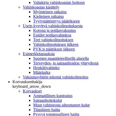
Valtakirja vahinkoasian hoitoon
Vahinkoasian käsittely
Myönteinen ratkaisu
Kielteinen ratkaisu
Tyytymättömyys päätökseen
Usein kysyttyä vahinkoilmoituksesta
Korona ja potilasvakuutus
Epäilet potilasvahinkoa
Teet vahinkoilmoituksen
Vahinkoilmoituksen jälkeen
PVK:n päätöksen jälkeen
Esimerkkitapauksia
Suomen maantieteellisellä alueella
Terveyden- ja sairaanhoidon yhteydessä
Henkilövahinko
Määräaika
Vakuutusyhtiön tekemä vahinkoilmoitus
Korvauksenhakija
keyboard_arrow_down
Korvaukset
Ammatillinen kuntoutus
Sairaanhoitokulut
Muut vahingosta aiheutuneet kulut
Tilapäinen haitta
Pysyvä toiminnallinen haitta