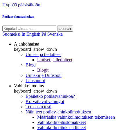
Hyppää pääsisältöön
Potilasvakuutuskeskus
search
Suomeksi
In English
På Svenska
Ajankohtaista
keyboard_arrow_down
Uutiset ja tiedotteet
Uutiset ja tiedotteet
Blogi
Blogit
Uutiskirje Uutispoli
Lausunnot
Vahinkoilmoitus
keyboard_arrow_down
Epäiletkö potilasvahinkoa?
Korvattavat vahingot
Tee ensin testi
Näin teet potilasvahinkoilmoituksen
Määräaika vahinkoilmoituksen tekemiseen
Vahinkoilmoituslomakkeet
Vahinkoilmoituksen liitteet