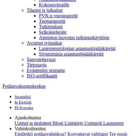
Kokousvieraille
Tilastot ja julkaisut
PVK:n vuosiraportit
Teemaraportit
Tutkimukset
Selkokieliesite
Aineiston luovutus tutkimuskäyttöön
Avoimet työpaikat
Lastenneurologian asiantuntijalääkäreitä
Sivutoimisia asiantuntijalääkäreitä
Saavutettavuus
Tietosuoja
Evästeetön seuranta
ISO-sertifikaatti
Potilasvakuutuskeskus
Suomeksi
In English
På Svenska
Ajankohtaista
Uutiset ja tiedotteet
Blogi
Uutiskirje Uutispoli
Lausunnot
Vahinkoilmoitus
Epäiletkö potilasvahinkoa?
Korvattavat vahingot
Tee ensin