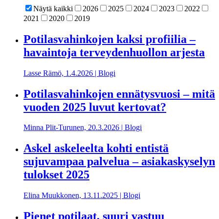
Näytä kaikki
2026
2025
2024
2023
2022
2021
2020
2019
Potilasvahinkojen kaksi profiilia –
havaintoja terveydenhuollon arjesta
Lasse Rämö,
1.4.2026
|
Blogi
Potilasvahinkojen ennätysvuosi – mitä
vuoden 2025 luvut kertovat?
Minna Plit-Turunen,
20.3.2026
|
Blogi
Askel askeleelta kohti entistä
sujuvampaa palvelua – asiakaskyselyn
tulokset 2025
Elina Muukkonen,
13.11.2025
|
Blogi
Pienet potilaat, suuri vastuu