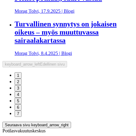
Morag Tolvi,
17.9.2025
|
Blogi
Turvallinen synnytys on jokaisen
oikeus – myös muuttuvassa
sairaalakartassa
Morag Tolvi,
8.4.2025
|
Blogi
keyboard_arrow_left
Edellinen sivu
1
2
3
4
5
6
7
Seuraava sivu
keyboard_arrow_right
Potilasvakuutuskeskus