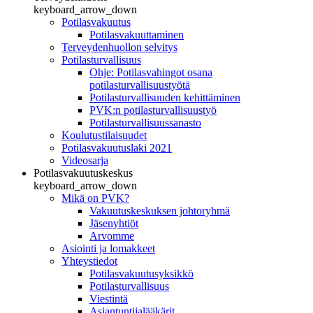
keyboard_arrow_down
Potilasvakuutus
Potilasvakuuttaminen
Terveydenhuollon selvitys
Potilasturvallisuus
Ohje: Potilasvahingot osana
potilasturvallisuustyötä
Potilasturvallisuuden kehittäminen
PVK:n potilasturvallisuustyö
Potilasturvallisuussanasto
Koulutustilaisuudet
Potilasvakuutuslaki 2021
Videosarja
Potilasvakuutuskeskus
keyboard_arrow_down
Mikä on PVK?
Vakuutuskeskuksen johtoryhmä
Jäsenyhtiöt
Arvomme
Asiointi ja lomakkeet
Yhteystiedot
Potilasvakuutusyksikkö
Potilasturvallisuus
Viestintä
Asiantuntijalääkärit