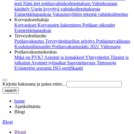
testi
Näin teet potilasvahinkoilmoituksen
Vahinkoasian
käsittely
Usein kysyttyä vahinkoilmoituksesta
Esimerkkitapauksia
Vakuutusyhtiön tekemä vahinkoilmoitus
Korvauksenhakija
Korvaukset
Korvausten hakeminen
Potilaan oikeudet
Esimerkkitapauksia
Terveydenhuolto
Potilasvakuutus
Terveydenhuollon selvitys
Potilasturvallisuus
Koulutustilaisuudet
Potilasvakuutuslaki 2021
Videosarja
Potilasvakuutuskeskus
Mikä on PVK?
Asiointi ja lomakkeet
Yhteystiedot
Tilastot ja
julkaisut
Avoimet työpaikat
Saavutettavuus
Tietosuoja
Evästeetön seuranta
ISO-sertifikaatti
Kirjoita hakusana ja paina enter...
home
Ajankohtaista
Blogi
Blogi
Blogit