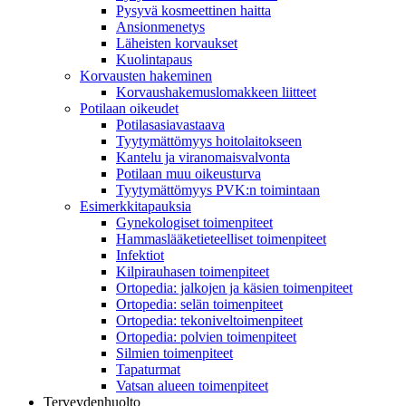
Pysyvä kosmeettinen haitta
Ansionmenetys
Läheisten korvaukset
Kuolintapaus
Korvausten hakeminen
Korvaushakemuslomakkeen liitteet
Potilaan oikeudet
Potilasasiavastaava
Tyytymättömyys hoitolaitokseen
Kantelu ja viranomaisvalvonta
Potilaan muu oikeusturva
Tyytymättömyys PVK:n toimintaan
Esimerkkitapauksia
Gynekologiset toimenpiteet
Hammaslääketieteelliset toimenpiteet
Infektiot
Kilpirauhasen toimenpiteet
Ortopedia: jalkojen ja käsien toimenpiteet
Ortopedia: selän toimenpiteet
Ortopedia: tekoniveltoimenpiteet
Ortopedia: polvien toimenpiteet
Silmien toimenpiteet
Tapaturmat
Vatsan alueen toimenpiteet
Terveydenhuolto