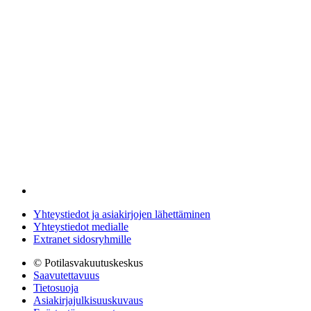
Yhteystiedot ja asiakirjojen lähettäminen
Yhteystiedot medialle
Extranet sidosryhmille
© Potilasvakuutuskeskus
Saavutettavuus
Tietosuoja
Asiakirjajulkisuuskuvaus