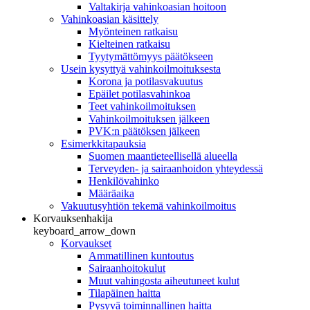
Valtakirja vahinkoasian hoitoon
Vahinkoasian käsittely
Myönteinen ratkaisu
Kielteinen ratkaisu
Tyytymättömyys päätökseen
Usein kysyttyä vahinkoilmoituksesta
Korona ja potilasvakuutus
Epäilet potilasvahinkoa
Teet vahinkoilmoituksen
Vahinkoilmoituksen jälkeen
PVK:n päätöksen jälkeen
Esimerkkitapauksia
Suomen maantieteellisellä alueella
Terveyden- ja sairaanhoidon yhteydessä
Henkilövahinko
Määräaika
Vakuutusyhtiön tekemä vahinkoilmoitus
Korvauksenhakija
keyboard_arrow_down
Korvaukset
Ammatillinen kuntoutus
Sairaanhoitokulut
Muut vahingosta aiheutuneet kulut
Tilapäinen haitta
Pysyvä toiminnallinen haitta