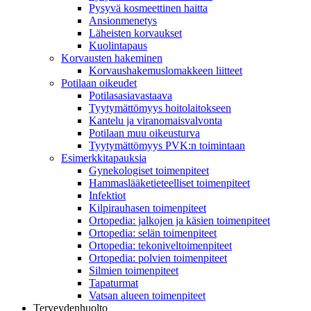
Pysyvä kosmeettinen haitta
Ansionmenetys
Läheisten korvaukset
Kuolintapaus
Korvausten hakeminen
Korvaushakemuslomakkeen liitteet
Potilaan oikeudet
Potilasasiavastaava
Tyytymättömyys hoitolaitokseen
Kantelu ja viranomaisvalvonta
Potilaan muu oikeusturva
Tyytymättömyys PVK:n toimintaan
Esimerkkitapauksia
Gynekologiset toimenpiteet
Hammaslääketieteelliset toimenpiteet
Infektiot
Kilpirauhasen toimenpiteet
Ortopedia: jalkojen ja käsien toimenpiteet
Ortopedia: selän toimenpiteet
Ortopedia: tekoniveltoimenpiteet
Ortopedia: polvien toimenpiteet
Silmien toimenpiteet
Tapaturmat
Vatsan alueen toimenpiteet
Terveydenhuolto