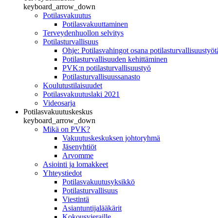
keyboard_arrow_down
Potilasvakuutus
Potilasvakuuttaminen
Terveydenhuollon selvitys
Potilasturvallisuus
Ohje: Potilasvahingot osana potilasturvallisuustyöt
Potilasturvallisuuden kehittäminen
PVK:n potilasturvallisuustyö
Potilasturvallisuussanasto
Koulutustilaisuudet
Potilasvakuutuslaki 2021
Videosarja
Potilasvakuutuskeskus
keyboard_arrow_down
Mikä on PVK?
Vakuutuskeskuksen johtoryhmä
Jäsenyhtiöt
Arvomme
Asiointi ja lomakkeet
Yhteystiedot
Potilasvakuutusyksikkö
Potilasturvallisuus
Viestintä
Asiantuntijalääkärit
Kokousvieraille