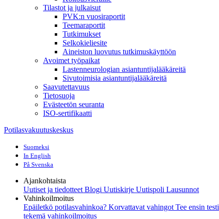
Tilastot ja julkaisut
PVK:n vuosiraportit
Teemaraportit
Tutkimukset
Selkokieliesite
Aineiston luovutus tutkimuskäyttöön
Avoimet työpaikat
Lastenneurologian asiantuntijalääkäreitä
Sivutoimisia asiantuntijalääkäreitä
Saavutettavuus
Tietosuoja
Evästeetön seuranta
ISO-sertifikaatti
Potilasvakuutuskeskus
Suomeksi
In English
På Svenska
Ajankohtaista
Uutiset ja tiedotteet
Blogi
Uutiskirje Uutispoli
Lausunnot
Vahinkoilmoitus
Epäiletkö potilasvahinkoa?
Korvattavat vahingot
Tee ensin test
tekemä vahinkoilmoitus