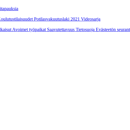
itapauksia
oulutustilaisuudet
Potilasvakuutuslaki 2021
Videosarja
ulkaisut
Avoimet työpaikat
Saavutettavuus
Tietosuoja
Evästeetön seuran