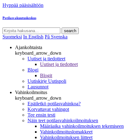
Hyppää pääsisältöön
Potilasvakuutuskeskus
search
Suomeksi
In English
På Svenska
Ajankohtaista
keyboard_arrow_down
Uutiset ja tiedotteet
Uutiset ja tiedotteet
Blogi
Blogit
Uutiskirje Uutispoli
Lausunnot
Vahinkoilmoitus
keyboard_arrow_down
Epäiletkö potilasvahinkoa?
Korvattavat vahingot
Tee ensin testi
Näin teet potilasvahinkoilmoituksen
Määräaika vahinkoilmoituksen tekemiseen
Vahinkoilmoituslomakkeet
Vahinkoilmoituksen liitteet