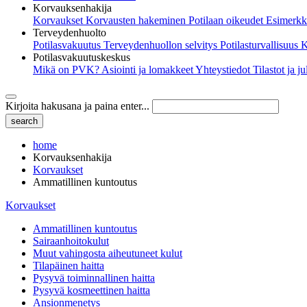
Korvauksenhakija
Korvaukset
Korvausten hakeminen
Potilaan oikeudet
Esimerkk
Terveydenhuolto
Potilasvakuutus
Terveydenhuollon selvitys
Potilasturvallisuus
K
Potilasvakuutuskeskus
Mikä on PVK?
Asiointi ja lomakkeet
Yhteystiedot
Tilastot ja j
Kirjoita hakusana ja paina enter...
home
Korvauksenhakija
Korvaukset
Ammatillinen kuntoutus
Korvaukset
Ammatillinen kuntoutus
Sairaanhoitokulut
Muut vahingosta aiheutuneet kulut
Tilapäinen haitta
Pysyvä toiminnallinen haitta
Pysyvä kosmeettinen haitta
Ansionmenetys