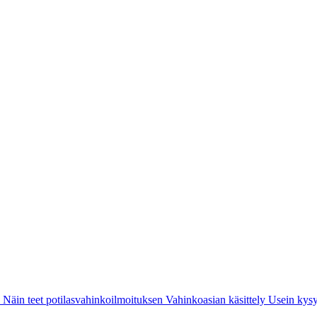
i
Näin teet potilasvahinkoilmoituksen
Vahinkoasian käsittely
Usein kysy