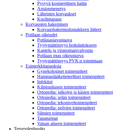
Pysyvä kosmeettinen haitta
Ansionmenetys
Läheisten korvaukset
Kuolintapaus
Korvausten hakeminen
Korvaushakemuslomakkeen liitteet
Potilaan oikeudet
Potilasasiavastaava
Tyytymättömyys hoitolaitokseen
Kantelu ja viranomaisvalvonta
Potilaan muu oikeusturva
Tyytymättömyys PVK:n toimintaan
Esimerkkitapauksia
Gynekologiset toimenpiteet
Hammaslääketieteelliset toimenpiteet
Infektiot
Kilpirauhasen toimenpiteet
Ortopedia: jalkojen ja käsien toimenpiteet
Ortopedia: selän toimenpiteet
Ortopedia: tekoniveltoimenpiteet
Ortopedia: polvien toimenpiteet
Silmien toimenpiteet
Tapaturmat
Vatsan alueen toimenpiteet
Terveydenhuolto