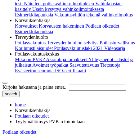
testi
Näin teet potilasvahinkoilmoituksen
Vahinkoasian
käsittely
Usein kysyttyä vahinkoilmoituksesta
Esimerkkitapauksia
Vakuutusyhtiön tekemä vahinkoilmoitus
Korvauksenhakija
Korvaukset
Korvausten hakeminen
Potilaan oikeudet
Esimerkkitapauksia
Terveydenhuolto
Potilasvakuutus
Terveydenhuollon selvitys
Potilasturvallisuus
Koulutustilaisuudet
Potilasvakuutuslaki 2021
Videosarja
Potilasvakuutuskeskus
Mikä on PVK?
Asiointi ja lomakkeet
Yhteystiedot
Tilastot ja
julkaisut
Avoimet työpaikat
Saavutettavuus
Tietosuoja
Evästeetön seuranta
ISO-sertifikaatti
Kirjoita hakusana ja paina enter...
home
Korvauksenhakija
Potilaan oikeudet
Tyytymättömyys PVK:n toimintaan
Potilaan oikeudet