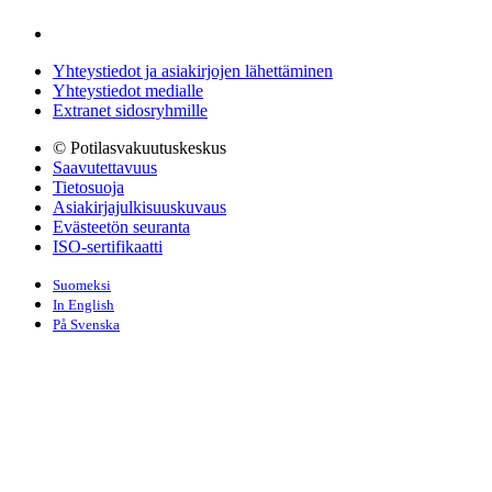
Yhteystiedot ja asiakirjojen lähettäminen
Yhteystiedot medialle
Extranet sidosryhmille
© Potilasvakuutuskeskus
Saavutettavuus
Tietosuoja
Asiakirjajulkisuuskuvaus
Evästeetön seuranta
ISO-sertifikaatti
Suomeksi
In English
På Svenska