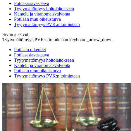
Potilasasiavastaava
Tyytymättömyys hoitolaitokseen
Kantelu ja viranomaisvalvonta
Potilaan muu oikeusturva
Tyytymättömyys PVK:n toimintaan
Sivun alasivut:
Tyytymättömyys PVK:n toimintaan
keyboard_arrow_down
Potilaan oikeudet
Potilasasiavastaava
Tyytymättömyys hoitolaitokseen
Kantelu ja viranomaisvalvonta
Potilaan muu oikeusturva
Tyytymättömyys PVK:n toimintaan