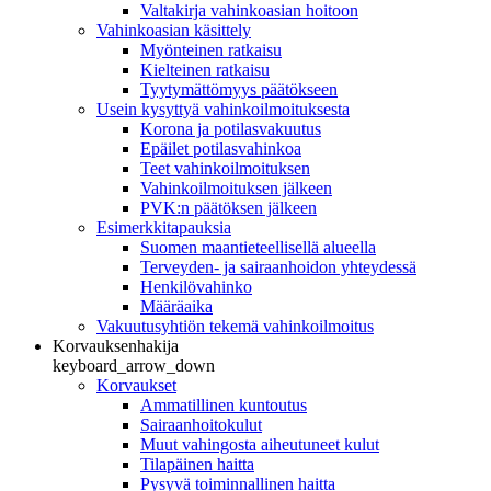
Valtakirja vahinkoasian hoitoon
Vahinkoasian käsittely
Myönteinen ratkaisu
Kielteinen ratkaisu
Tyytymättömyys päätökseen
Usein kysyttyä vahinkoilmoituksesta
Korona ja potilasvakuutus
Epäilet potilasvahinkoa
Teet vahinkoilmoituksen
Vahinkoilmoituksen jälkeen
PVK:n päätöksen jälkeen
Esimerkkitapauksia
Suomen maantieteellisellä alueella
Terveyden- ja sairaanhoidon yhteydessä
Henkilövahinko
Määräaika
Vakuutusyhtiön tekemä vahinkoilmoitus
Korvauksenhakija
keyboard_arrow_down
Korvaukset
Ammatillinen kuntoutus
Sairaanhoitokulut
Muut vahingosta aiheutuneet kulut
Tilapäinen haitta
Pysyvä toiminnallinen haitta