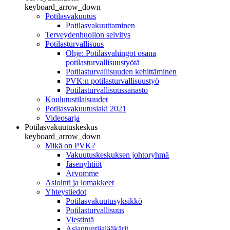
keyboard_arrow_down
Potilasvakuutus
Potilasvakuuttaminen
Terveydenhuollon selvitys
Potilasturvallisuus
Ohje: Potilasvahingot osana
potilasturvallisuustyötä
Potilasturvallisuuden kehittäminen
PVK:n potilasturvallisuustyö
Potilasturvallisuussanasto
Koulutustilaisuudet
Potilasvakuutuslaki 2021
Videosarja
Potilasvakuutuskeskus
keyboard_arrow_down
Mikä on PVK?
Vakuutuskeskuksen johtoryhmä
Jäsenyhtiöt
Arvomme
Asiointi ja lomakkeet
Yhteystiedot
Potilasvakuutusyksikkö
Potilasturvallisuus
Viestintä
Asiantuntijalääkärit