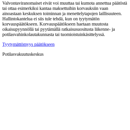
Valvontaviranomaiset eivät voi muuttaa tai kumota annettua päätöstä
tai ottaa esimerkiksi kantaa maksettuihin korvauksiin vaan
ainoastaan keskuksen toiminnan ja menettelytapojen laillisuuteen.
Hallintokantelua ei siis tule tehdä, kun on tyytymätön
korvauspäätökseen. Korvauspäätökseen haetaan muutosta
oikaisupyynnöllä tai pyytämällä ratkaisusuositusta liikenne- ja
potilasvahinkolautakunnasta tai tuomioistuinkäsittelyssä.
Tyytymättömyys päätökseen
Potilasvakuutuskeskus