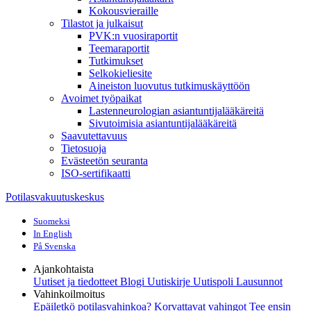
Kokousvieraille
Tilastot ja julkaisut
PVK:n vuosiraportit
Teemaraportit
Tutkimukset
Selkokieliesite
Aineiston luovutus tutkimuskäyttöön
Avoimet työpaikat
Lastenneurologian asiantuntijalääkäreitä
Sivutoimisia asiantuntijalääkäreitä
Saavutettavuus
Tietosuoja
Evästeetön seuranta
ISO-sertifikaatti
Potilasvakuutuskeskus
Suomeksi
In English
På Svenska
Ajankohtaista
Uutiset ja tiedotteet
Blogi
Uutiskirje Uutispoli
Lausunnot
Vahinkoilmoitus
Epäiletkö potilasvahinkoa?
Korvattavat vahingot
Tee ensin