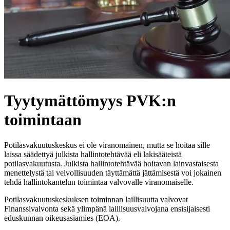
Tyytymättömyys PVK:n
toimintaan
Potilasvakuutuskeskus ei ole viranomainen, mutta se hoitaa sille
laissa säädettyä julkista hallintotehtävää eli lakisääteistä
potilasvakuutusta. Julkista hallintotehtävää hoitavan lainvastaisesta
menettelystä tai velvollisuuden täyttämättä jättämisestä voi jokainen
tehdä hallintokantelun toimintaa valvovalle viranomaiselle.
Potilasvakuutuskeskuksen toiminnan laillisuutta valvovat
Finanssivalvonta sekä ylimpänä laillisuusvalvojana ensisijaisesti
eduskunnan oikeusasiamies (EOA).