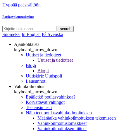
Hyppää pääsisältöön
Potilasvakuutuskeskus
search
Suomeksi
In English
På Svenska
Ajankohtaista
keyboard_arrow_down
Uutiset ja tiedotteet
Uutiset ja tiedotteet
Blogi
Blogit
Uutiskirje Uutispoli
Lausunnot
Vahinkoilmoitus
keyboard_arrow_down
Epäiletkö potilasvahinkoa?
Korvattavat vahingot
Tee ensin testi
Näin teet potilasvahinkoilmoituksen
Määräaika vahinkoilmoituksen tekemiseen
Vahinkoilmoituslomakkeet
Vahinkoilmoituksen liitteet