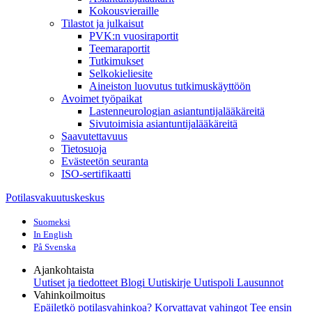
Kokousvieraille
Tilastot ja julkaisut
PVK:n vuosiraportit
Teemaraportit
Tutkimukset
Selkokieliesite
Aineiston luovutus tutkimuskäyttöön
Avoimet työpaikat
Lastenneurologian asiantuntijalääkäreitä
Sivutoimisia asiantuntijalääkäreitä
Saavutettavuus
Tietosuoja
Evästeetön seuranta
ISO-sertifikaatti
Potilasvakuutuskeskus
Suomeksi
In English
På Svenska
Ajankohtaista
Uutiset ja tiedotteet
Blogi
Uutiskirje Uutispoli
Lausunnot
Vahinkoilmoitus
Epäiletkö potilasvahinkoa?
Korvattavat vahingot
Tee ensin