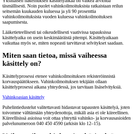
Yksittäisen hakemuksen käsittelyaikaa on vaikea arvioida
täsmällisesti. Noin puolet vahinkoilmoituksista ratkaistaan reilun
seitsemän kuukauden kuluessa ja yli 90 prosenttia
vahinkoilmoituksista vuoden kuluessa vahinkoilmoituksen
saapumisesta.
Lääketieteellisesti tai oikeudellisesti vaativissa tapauksissa
käsittelyaika on usein keskimääräistä pitempi. Käsittelyaikaan
vaikuttaa myös se, miten nopeasti tarvittavat selvitykset saadaan.
Miten saan tietoa, missä vaiheessa
käsittely on?
Käsittelyprosessi etenee vahinkoilmoituksen rekisteröinnistä
korvauspäätökseen. Vahinkoilmoituksen tekijään ollaan
käsittelyprosessi aikana yhteydessä, jos tarvitaan lisäselvityksiä.
Vahinkoasian käsittely
Puhelintiedustelut valitettavasti hidastavat tapausten käsittelyä, joten
toivomme välttämään yhteydenottoja, mikäli asia ei ole kiireellinen.
Kiireellisissä asioissa voit ottaa yhteyttä vahinko- ja korvausasioiden
palvelunumeroon 040 450 4590 (arkisin klo 12–15).