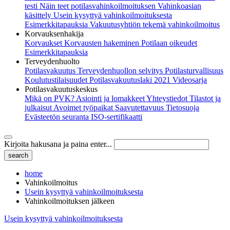
testi
Näin teet potilasvahinkoilmoituksen
Vahinkoasian
käsittely
Usein kysyttyä vahinkoilmoituksesta
Esimerkkitapauksia
Vakuutusyhtiön tekemä vahinkoilmoitus
Korvauksenhakija
Korvaukset
Korvausten hakeminen
Potilaan oikeudet
Esimerkkitapauksia
Terveydenhuolto
Potilasvakuutus
Terveydenhuollon selvitys
Potilasturvallisuus
Koulutustilaisuudet
Potilasvakuutuslaki 2021
Videosarja
Potilasvakuutuskeskus
Mikä on PVK?
Asiointi ja lomakkeet
Yhteystiedot
Tilastot ja
julkaisut
Avoimet työpaikat
Saavutettavuus
Tietosuoja
Evästeetön seuranta
ISO-sertifikaatti
Kirjoita hakusana ja paina enter...
home
Vahinkoilmoitus
Usein kysyttyä vahinkoilmoituksesta
Vahinkoilmoituksen jälkeen
Usein kysyttyä vahinkoilmoituksesta