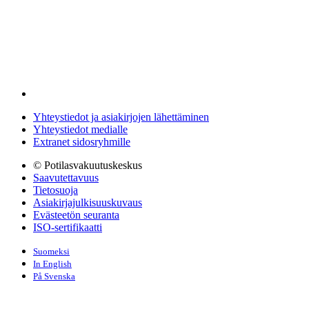
Yhteystiedot ja asiakirjojen lähettäminen
Yhteystiedot medialle
Extranet sidosryhmille
© Potilasvakuutuskeskus
Saavutettavuus
Tietosuoja
Asiakirjajulkisuuskuvaus
Evästeetön seuranta
ISO-sertifikaatti
Suomeksi
In English
På Svenska