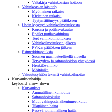
Valtakirja vahinkoasian hoitoon
Vahinkoasian käsittely
Myönteinen ratkaisu
Kielteinen ratkaisu
Tyytymättömyys päätökseen
Usein kysyttyä vahinkoilmoituksesta
Korona ja potilasvakuutus
Epäilet potilasvahinkoa
Teet vahinkoilmoituksen
Vahinkoilmoituksen jälkeen
PVK:n päätöksen jälkeen
Esimerkkitapauksia
Suomen maantieteellisellä alueella
Terveyden- ja sairaanhoidon yhteydessä
Henkilövahinko
Määräaika
Vakuutusyhtiön tekemä vahinkoilmoitus
Korvauksenhakija
keyboard_arrow_down
Korvaukset
Ammatillinen kuntoutus
Sairaanhoitokulut
Muut vahingosta aiheutuneet kulut
Tilapäinen haitta
Pysyvä toiminnallinen haitta