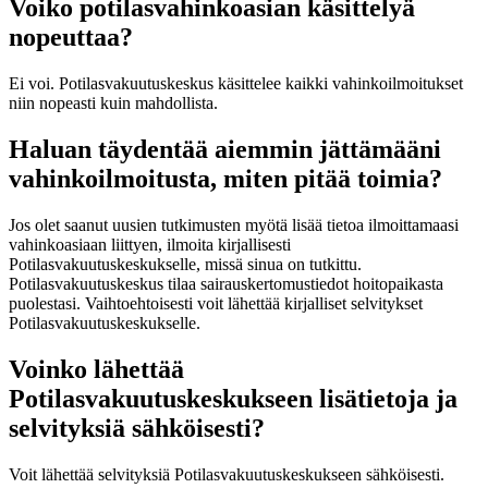
Voiko potilasvahinkoasian käsittelyä
nopeuttaa?
Ei voi. Potilasvakuutuskeskus käsittelee kaikki vahinkoilmoitukset
niin nopeasti kuin mahdollista.
Haluan täydentää aiemmin jättämääni
vahinkoilmoitusta, miten pitää toimia?
Jos olet saanut uusien tutkimusten myötä lisää tietoa ilmoittamaasi
vahinkoasiaan liittyen, ilmoita kirjallisesti
Potilasvakuutuskeskukselle, missä sinua on tutkittu.
Potilasvakuutuskeskus tilaa sairauskertomustiedot hoitopaikasta
puolestasi. Vaihtoehtoisesti voit lähettää kirjalliset selvitykset
Potilasvakuutuskeskukselle.
Voinko lähettää
Potilasvakuutuskeskukseen lisätietoja ja
selvityksiä sähköisesti?
Voit lähettää selvityksiä Potilasvakuutuskeskukseen sähköisesti.