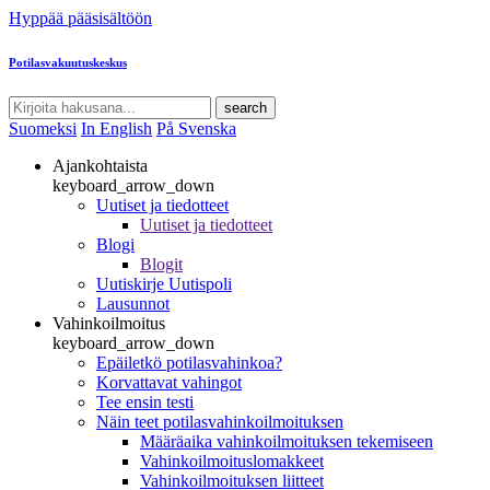
Hyppää pääsisältöön
Potilasvakuutuskeskus
search
Suomeksi
In English
På Svenska
Ajankohtaista
keyboard_arrow_down
Uutiset ja tiedotteet
Uutiset ja tiedotteet
Blogi
Blogit
Uutiskirje Uutispoli
Lausunnot
Vahinkoilmoitus
keyboard_arrow_down
Epäiletkö potilasvahinkoa?
Korvattavat vahingot
Tee ensin testi
Näin teet potilasvahinkoilmoituksen
Määräaika vahinkoilmoituksen tekemiseen
Vahinkoilmoituslomakkeet
Vahinkoilmoituksen liitteet