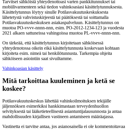
Tarvitset sähköistä yhteydenottoasi varten pankkitunnukset tai
mobiilivarmenteen sekä tiedon vahinkoasiasi käsittelytunnuksesta.
Käsittelytunnus löytyy sinulle Potilasvakuutuskeskuksesta
lähetetystä vahvistuskirjeestä tai päätöksestä tai soittamalla
Potilasvakuutuskeskuksen asiakaspalveluun. Käsittelytunnus on
muotoa PO-vvvv-nnnn-nnn, esim. PO-2012-1234-123 ja vuodesta
2021 alkaen sattuneissa vahingoissa muotoa PL-vvvv-nnnn-nnn.
On tärkeää, että käsittelytunnus kirjoitetaan sähköisessä
yhteydenotossa oikein eikä käsittelytunnusta koskevaan kohtaan
kirjoiteta esim. nimeä tai henkilötunnusta. Tarkempia ohjeita
sähköiseen asiointiin saat sivuiltamme.
Vahinkoasian käsittely
Mitä tarkoittaa kuuleminen ja ketä se
koskee?
Potilasvakuutuskeskus lähettää vahinkoilmoituksen tekijälle
jäljennöksen esimerkiksi hankkimastaan terveydenhuollon
selvityksestä tai lääketieteellisestä asiantuntijalausunnosta ja antaa
mahdollisuuden kirjallisen vastineen antamiseen määräajassa.
Vastinetta ei tarvitse antaa, jos asianosaisella ei ole kommentoitavaa