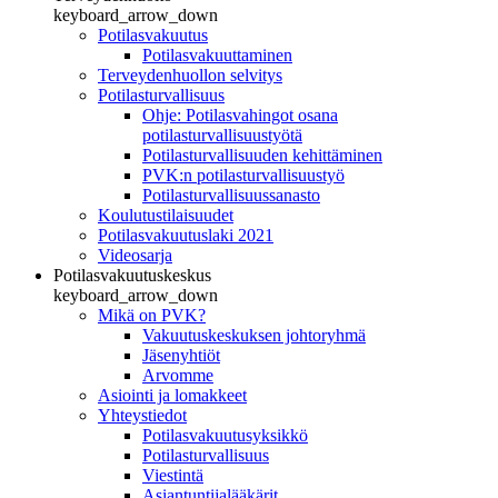
keyboard_arrow_down
Potilasvakuutus
Potilasvakuuttaminen
Terveydenhuollon selvitys
Potilasturvallisuus
Ohje: Potilasvahingot osana
potilasturvallisuustyötä
Potilasturvallisuuden kehittäminen
PVK:n potilasturvallisuustyö
Potilasturvallisuussanasto
Koulutustilaisuudet
Potilasvakuutuslaki 2021
Videosarja
Potilasvakuutuskeskus
keyboard_arrow_down
Mikä on PVK?
Vakuutuskeskuksen johtoryhmä
Jäsenyhtiöt
Arvomme
Asiointi ja lomakkeet
Yhteystiedot
Potilasvakuutusyksikkö
Potilasturvallisuus
Viestintä
Asiantuntijalääkärit