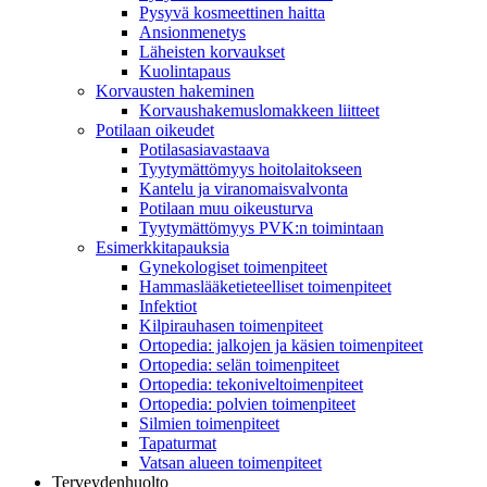
Pysyvä kosmeettinen haitta
Ansionmenetys
Läheisten korvaukset
Kuolintapaus
Korvausten hakeminen
Korvaushakemuslomakkeen liitteet
Potilaan oikeudet
Potilasasiavastaava
Tyytymättömyys hoitolaitokseen
Kantelu ja viranomaisvalvonta
Potilaan muu oikeusturva
Tyytymättömyys PVK:n toimintaan
Esimerkkitapauksia
Gynekologiset toimenpiteet
Hammaslääketieteelliset toimenpiteet
Infektiot
Kilpirauhasen toimenpiteet
Ortopedia: jalkojen ja käsien toimenpiteet
Ortopedia: selän toimenpiteet
Ortopedia: tekoniveltoimenpiteet
Ortopedia: polvien toimenpiteet
Silmien toimenpiteet
Tapaturmat
Vatsan alueen toimenpiteet
Terveydenhuolto