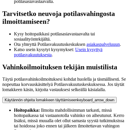
potilasasiavastaavalta.
Tarvitsetko neuvoja potilasvahingosta
ilmoittamiseen?
Kysy hoitopaikkasi potilasasiavastaavalta tai
sosiaalityöntekijältä.
Ota yhteyttä Potilasvakuutuskeskuksen
asiakaspalveluuun
.
Katso usein kysytyt kysymykset:
Usein kysyttyä
potilasvakuutuksesta
.
Vahinkoilmoituksen tekijän muistilista
Täytä potilasvahinkoilmoituksesi kohdat huolella ja täsmällisesti. Se
nopeuttaa korvauskäsittelyä Potilasvakuutuskeskuksessa. Jos täytät
lomakkeen käsin, kirjoita vastauksesi selkeällä käsialalla.
Käytännön ohjeita lomakkeen täyttämiseen
keyboard_arrow_down
Hoitopaikka:
Ilmoita mahdollisimman tarkasti, missä
hoitopaikassa tai vastaanotolla vahinko on aiheutunut. Kerro
lisäksi, missä muualla olet ollut samasta syystä tutkimuksissa
tai hoidossa joko ennen tai jälkeen ilmoitettavan vahingon