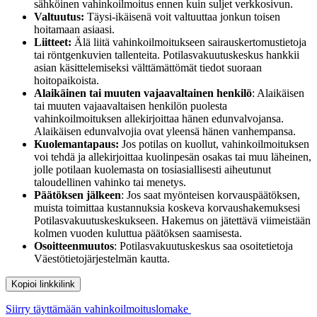
sähköinen vahinkoilmoitus ennen kuin suljet verkkosivun.
Valtuutus:
Täysi-ikäisenä voit valtuuttaa jonkun toisen
hoitamaan asiaasi.
Liitteet:
Älä liitä vahinkoilmoitukseen sairauskertomustietoja
tai röntgenkuvien tallenteita. Potilasvakuutuskeskus hankkii
asian käsittelemiseksi välttämättömät tiedot suoraan
hoitopaikoista.
Alaikäinen tai muuten vajaavaltainen henkilö
: Alaikäisen
tai muuten vajaavaltaisen henkilön puolesta
vahinkoilmoituksen allekirjoittaa hänen edunvalvojansa.
Alaikäisen edunvalvojia ovat yleensä hänen vanhempansa.
Kuolemantapaus:
Jos potilas on kuollut, vahinkoilmoituksen
voi tehdä ja allekirjoittaa kuolinpesän osakas tai muu läheinen,
jolle potilaan kuolemasta on tosiasiallisesti aiheutunut
taloudellinen vahinko tai menetys.
Päätöksen jälkeen
: Jos saat myönteisen korvauspäätöksen,
muista toimittaa kustannuksia koskeva korvaushakemuksesi
Potilasvakuutuskeskukseen. Hakemus on jätettävä viimeistään
kolmen vuoden kuluttua päätöksen saamisesta.
Osoitteenmuutos
: Potilasvakuutuskeskus saa osoitetietoja
Väestötietojärjestelmän kautta.
Kopioi linkki
link
Siirry täyttämään vahinkoilmoituslomake