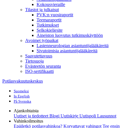
Kokousvieraille
Tilastot ja julkaisut
PVK:n vuosiraportit
Teemaraportit
Tutkimukset
Selkokieliesite
Aineiston luovutus tutkimuskäyttöön
Avoimet työpaikat
Lastenneurologian asiantuntijalääkäreitä
Sivutoimisia asiantuntijalääkäreitä
Saavutettavuus
Tietosuoja
Evästeetön seuranta
ISO-sertifikaatti
Potilasvakuutuskeskus
Suomeksi
In English
På Svenska
Ajankohtaista
Uutiset ja tiedotteet
Blogi
Uutiskirje Uutispoli
Lausunnot
Vahinkoilmoitus
Epäiletkö potilasvahinkoa?
Korvattavat vahingot
Tee ensin