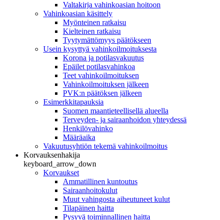
Valtakirja vahinkoasian hoitoon
Vahinkoasian käsittely
Myönteinen ratkaisu
Kielteinen ratkaisu
Tyytymättömyys päätökseen
Usein kysyttyä vahinkoilmoituksesta
Korona ja potilasvakuutus
Epäilet potilasvahinkoa
Teet vahinkoilmoituksen
Vahinkoilmoituksen jälkeen
PVK:n päätöksen jälkeen
Esimerkkitapauksia
Suomen maantieteellisellä alueella
Terveyden- ja sairaanhoidon yhteydessä
Henkilövahinko
Määräaika
Vakuutusyhtiön tekemä vahinkoilmoitus
Korvauksenhakija
keyboard_arrow_down
Korvaukset
Ammatillinen kuntoutus
Sairaanhoitokulut
Muut vahingosta aiheutuneet kulut
Tilapäinen haitta
Pysyvä toiminnallinen haitta