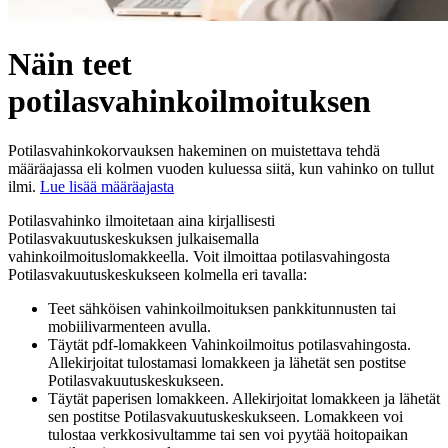
Näin teet
potilasvahinkoilmoituksen
Potilasvahinkokorvauksen hakeminen on muistettava tehdä
määräajassa eli kolmen vuoden kuluessa siitä, kun vahinko on tullut
ilmi.
Lue lisää määräajasta
Potilasvahinko ilmoitetaan aina kirjallisesti
Potilasvakuutuskeskuksen julkaisemalla
vahinkoilmoituslomakkeella. Voit ilmoittaa potilasvahingosta
Potilasvakuutuskeskukseen kolmella eri tavalla:
Teet sähköisen vahinkoilmoituksen pankkitunnusten tai
mobiilivarmenteen avulla.
Täytät pdf-lomakkeen Vahinkoilmoitus potilasvahingosta.
Allekirjoitat tulostamasi lomakkeen ja lähetät sen postitse
Potilasvakuutuskeskukseen.
Täytät paperisen lomakkeen. Allekirjoitat lomakkeen ja lähetät
sen postitse Potilasvakuutuskeskukseen. Lomakkeen voi
tulostaa verkkosivultamme tai sen voi pyytää hoitopaikan