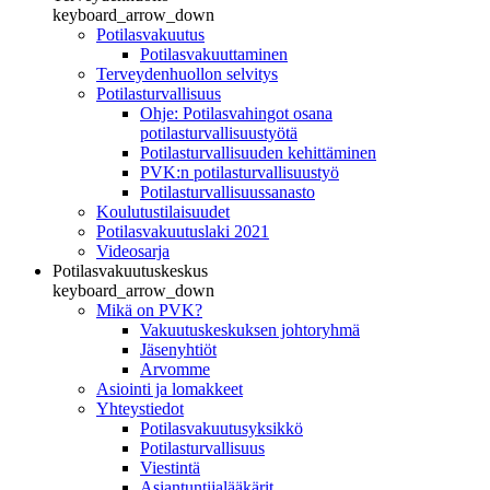
keyboard_arrow_down
Potilasvakuutus
Potilasvakuuttaminen
Terveydenhuollon selvitys
Potilasturvallisuus
Ohje: Potilasvahingot osana
potilasturvallisuustyötä
Potilasturvallisuuden kehittäminen
PVK:n potilasturvallisuustyö
Potilasturvallisuussanasto
Koulutustilaisuudet
Potilasvakuutuslaki 2021
Videosarja
Potilasvakuutuskeskus
keyboard_arrow_down
Mikä on PVK?
Vakuutuskeskuksen johtoryhmä
Jäsenyhtiöt
Arvomme
Asiointi ja lomakkeet
Yhteystiedot
Potilasvakuutusyksikkö
Potilasturvallisuus
Viestintä
Asiantuntijalääkärit