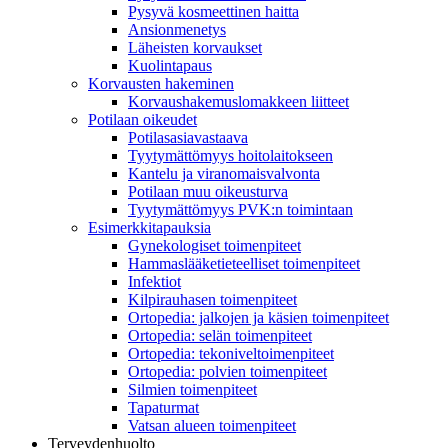
Pysyvä kosmeettinen haitta
Ansionmenetys
Läheisten korvaukset
Kuolintapaus
Korvausten hakeminen
Korvaushakemuslomakkeen liitteet
Potilaan oikeudet
Potilasasiavastaava
Tyytymättömyys hoitolaitokseen
Kantelu ja viranomaisvalvonta
Potilaan muu oikeusturva
Tyytymättömyys PVK:n toimintaan
Esimerkkitapauksia
Gynekologiset toimenpiteet
Hammaslääketieteelliset toimenpiteet
Infektiot
Kilpirauhasen toimenpiteet
Ortopedia: jalkojen ja käsien toimenpiteet
Ortopedia: selän toimenpiteet
Ortopedia: tekoniveltoimenpiteet
Ortopedia: polvien toimenpiteet
Silmien toimenpiteet
Tapaturmat
Vatsan alueen toimenpiteet
Terveydenhuolto