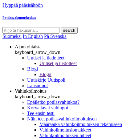
Hyppää pääsisältöön
Potilasvakuutuskeskus
search
Suomeksi
In English
På Svenska
Ajankohtaista
keyboard_arrow_down
Uutiset ja tiedotteet
Uutiset ja tiedotteet
Blogi
Blogit
Uutiskirje Uutispoli
Lausunnot
Vahinkoilmoitus
keyboard_arrow_down
Epäiletkö potilasvahinkoa?
Korvattavat vahingot
Tee ensin testi
Näin teet potilasvahinkoilmoituksen
Määräaika vahinkoilmoituksen tekemiseen
Vahinkoilmoituslomakkeet
Vahinkoilmoituksen liitteet