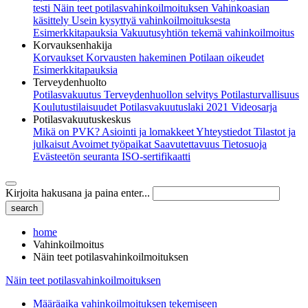
testi
Näin teet potilasvahinkoilmoituksen
Vahinkoasian
käsittely
Usein kysyttyä vahinkoilmoituksesta
Esimerkkitapauksia
Vakuutusyhtiön tekemä vahinkoilmoitus
Korvauksenhakija
Korvaukset
Korvausten hakeminen
Potilaan oikeudet
Esimerkkitapauksia
Terveydenhuolto
Potilasvakuutus
Terveydenhuollon selvitys
Potilasturvallisuus
Koulutustilaisuudet
Potilasvakuutuslaki 2021
Videosarja
Potilasvakuutuskeskus
Mikä on PVK?
Asiointi ja lomakkeet
Yhteystiedot
Tilastot ja
julkaisut
Avoimet työpaikat
Saavutettavuus
Tietosuoja
Evästeetön seuranta
ISO-sertifikaatti
Kirjoita hakusana ja paina enter...
home
Vahinkoilmoitus
Näin teet potilasvahinkoilmoituksen
Näin teet potilasvahinkoilmoituksen
Määräaika vahinkoilmoituksen tekemiseen