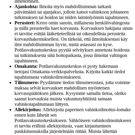
ilmenemisen.
Ajankohta:
Ilmoita myös mahdollisimman tarkasti
päivämäärä tai ajanjakso, jolloin katsot vahinkoon johtaneen
tutkimuksen tai hoidon tai niiden laiminlyönnin tapahtuneen.
Perusteet:
Kerro omin sanoin, millaisesta henkilövahingosta
ja millä perusteella haet korvausta. Korvauksen hakijana sinun
ei tarvitse esittää lääketieteellisiä tai oikeudellisia perusteita
korvaushakemuksellesi. On tärkeää, että ilmoituksestasi käy
ilmi mahdollisimman hyvin, mistä asiassasi on kyse.
Potilasvakuutuskeskus pyytää selvityksen annetusta hoidosta
tai tutkimuksesta siitä hoitopaikasta, jossa ilmoitat vahingon
tapahtuneen.
Omakanta:
Potilasvakuutuskeskus ei pysty hakemaan
tietojasi Omakanta-verkkopalvelusta. Kirjoita kaikki tiedot
tapahtumasta vahinkoilmoitukseesi.
Tilinumero:
Pyydämme tiedon tilinumerostasi, jotta voimme
maksaa selvät korvaukset mahdollisen myönteisen
korvauspäätöksen jälkeen. Kysymme samalla tietoa, oletko
saanut korvauksia muista vakuutusyhtiöistä samaan
vahinkotapahtumaan liittyen.
Allekirjoitus:
Allekirjoita paperinen vahinkoilmoitus-lomake
ennen kuin lähetät sen
Potilasvakuutuskeskukseen. Sähköiseen vahinkoilmoitukseen
ei tarvita erillistä allekirjoitusta, vaan kirjautuminen
pankkitunnuksilla järjestelmään riittää. Muista lähettää