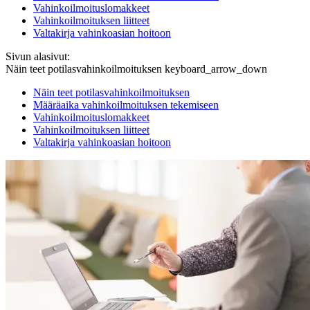
Vahinkoilmoituslomakkeet
Vahinkoilmoituksen liitteet
Valtakirja vahinkoasian hoitoon
Sivun alasivut:
Näin teet potilasvahinkoilmoituksen
keyboard_arrow_down
Näin teet potilasvahinkoilmoituksen
Määräaika vahinkoilmoituksen tekemiseen
Vahinkoilmoituslomakkeet
Vahinkoilmoituksen liitteet
Valtakirja vahinkoasian hoitoon