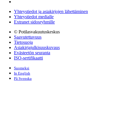
Yhteystiedot ja asiakirjojen lähettäminen
Yhteystiedot medialle
Extranet sidosryhmille
© Potilasvakuutuskeskus
Saavutettavuus
Tietosuoja
Asiakirjajulkisuuskuvaus
Evästeetön seuranta
ISO-sertifikaatti
Suomeksi
In English
På Svenska