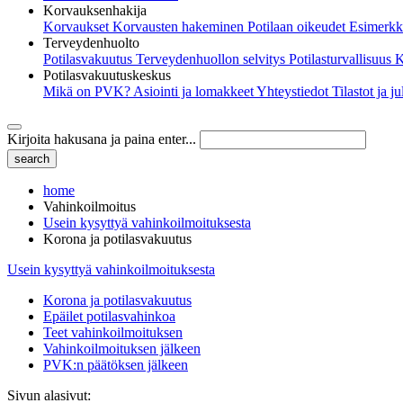
Korvauksenhakija
Korvaukset
Korvausten hakeminen
Potilaan oikeudet
Esimerkk
Terveydenhuolto
Potilasvakuutus
Terveydenhuollon selvitys
Potilasturvallisuus
K
Potilasvakuutuskeskus
Mikä on PVK?
Asiointi ja lomakkeet
Yhteystiedot
Tilastot ja j
Kirjoita hakusana ja paina enter...
home
Vahinkoilmoitus
Usein kysyttyä vahinkoilmoituksesta
Korona ja potilasvakuutus
Usein kysyttyä vahinkoilmoituksesta
Korona ja potilasvakuutus
Epäilet potilasvahinkoa
Teet vahinkoilmoituksen
Vahinkoilmoituksen jälkeen
PVK:n päätöksen jälkeen
Sivun alasivut: