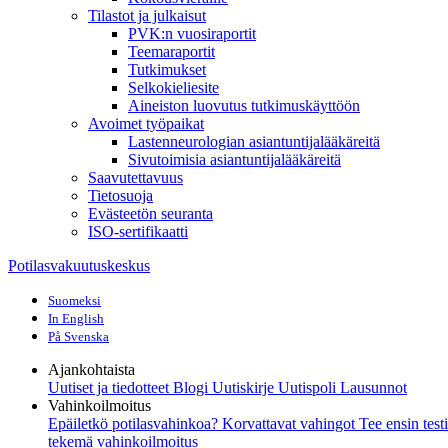
Tilastot ja julkaisut
PVK:n vuosiraportit
Teemaraportit
Tutkimukset
Selkokieliesite
Aineiston luovutus tutkimuskäyttöön
Avoimet työpaikat
Lastenneurologian asiantuntijalääkäreitä
Sivutoimisia asiantuntijalääkäreitä
Saavutettavuus
Tietosuoja
Evästeetön seuranta
ISO-sertifikaatti
Potilasvakuutuskeskus
Suomeksi
In English
På Svenska
Ajankohtaista
Uutiset ja tiedotteet
Blogi
Uutiskirje Uutispoli
Lausunnot
Vahinkoilmoitus
Epäiletkö potilasvahinkoa?
Korvattavat vahingot
Tee ensin test
tekemä vahinkoilmoitus