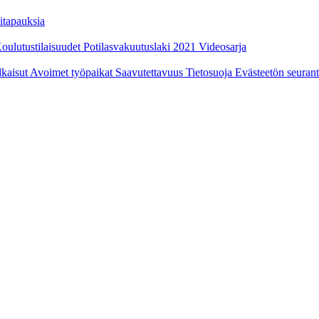
itapauksia
oulutustilaisuudet
Potilasvakuutuslaki 2021
Videosarja
ulkaisut
Avoimet työpaikat
Saavutettavuus
Tietosuoja
Evästeetön seuran