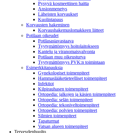
Pysyvä kosmeettinen haitta
Ansionmenetys
Läheisten korvaukset
Kuolintapaus
Korvausten hakeminen
Korvaushakemuslomakkeen liitteet
Potilaan oikeudet
Potilasasiavastaava
Tyytymättömyys hoitolaitokseen
Kantelu ja viranomaisvalvonta
Potilaan muu oikeusturva
Tyytymättömyys PVK:n toimintaan
Esimerkkitapauksia
Gynekologiset toimenpiteet
Hammaslääketieteelliset toimenpiteet
Infektiot
Kilpirauhasen toimenpiteet
Ortopedia: jalkojen ja käsien toimenpiteet
Ortopedia: selän toimenpiteet
Ortopedia: tekoniveltoimenpiteet
Ortopedia: polvien toimenpiteet
Silmien toimenpiteet
Tapaturmat
Vatsan alueen toimenpiteet
Terveydenhuolto