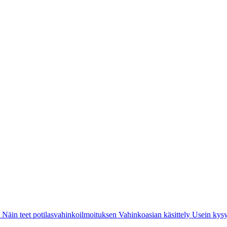
i
Näin teet potilasvahinkoilmoituksen
Vahinkoasian käsittely
Usein kysy