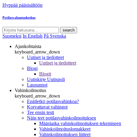
Hyppää pääsisältöön
Potilasvakuutuskeskus
search
Suomeksi
In English
På Svenska
Ajankohtaista
keyboard_arrow_down
Uutiset ja tiedotteet
Uutiset ja tiedotteet
Blogi
Blogit
Uutiskirje Uutispoli
Lausunnot
Vahinkoilmoitus
keyboard_arrow_down
Epäiletkö potilasvahinkoa?
Korvattavat vahingot
Tee ensin testi
Näin teet potilasvahinkoilmoituksen
Määräaika vahinkoilmoituksen tekemiseen
Vahinkoilmoituslomakkeet
Vahinkoilmoituksen liitteet