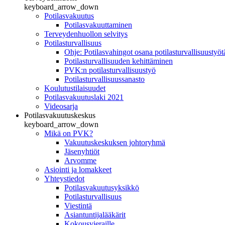
keyboard_arrow_down
Potilasvakuutus
Potilasvakuuttaminen
Terveydenhuollon selvitys
Potilasturvallisuus
Ohje: Potilasvahingot osana potilasturvallisuustyöt
Potilasturvallisuuden kehittäminen
PVK:n potilasturvallisuustyö
Potilasturvallisuussanasto
Koulutustilaisuudet
Potilasvakuutuslaki 2021
Videosarja
Potilasvakuutuskeskus
keyboard_arrow_down
Mikä on PVK?
Vakuutuskeskuksen johtoryhmä
Jäsenyhtiöt
Arvomme
Asiointi ja lomakkeet
Yhteystiedot
Potilasvakuutusyksikkö
Potilasturvallisuus
Viestintä
Asiantuntijalääkärit
Kokousvieraille