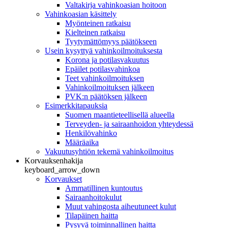
Valtakirja vahinkoasian hoitoon
Vahinkoasian käsittely
Myönteinen ratkaisu
Kielteinen ratkaisu
Tyytymättömyys päätökseen
Usein kysyttyä vahinkoilmoituksesta
Korona ja potilasvakuutus
Epäilet potilasvahinkoa
Teet vahinkoilmoituksen
Vahinkoilmoituksen jälkeen
PVK:n päätöksen jälkeen
Esimerkkitapauksia
Suomen maantieteellisellä alueella
Terveyden- ja sairaanhoidon yhteydessä
Henkilövahinko
Määräaika
Vakuutusyhtiön tekemä vahinkoilmoitus
Korvauksenhakija
keyboard_arrow_down
Korvaukset
Ammatillinen kuntoutus
Sairaanhoitokulut
Muut vahingosta aiheutuneet kulut
Tilapäinen haitta
Pysyvä toiminnallinen haitta