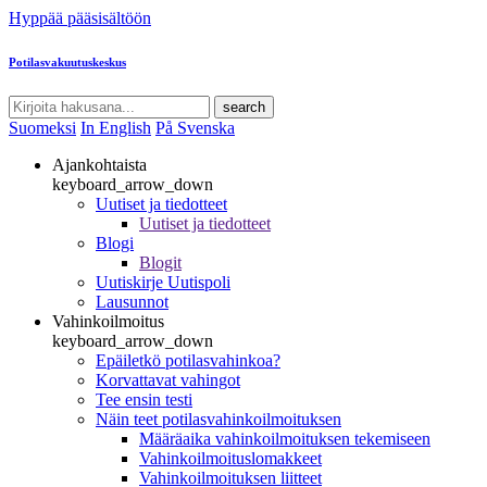
Hyppää pääsisältöön
Potilasvakuutuskeskus
search
Suomeksi
In English
På Svenska
Ajankohtaista
keyboard_arrow_down
Uutiset ja tiedotteet
Uutiset ja tiedotteet
Blogi
Blogit
Uutiskirje Uutispoli
Lausunnot
Vahinkoilmoitus
keyboard_arrow_down
Epäiletkö potilasvahinkoa?
Korvattavat vahingot
Tee ensin testi
Näin teet potilasvahinkoilmoituksen
Määräaika vahinkoilmoituksen tekemiseen
Vahinkoilmoituslomakkeet
Vahinkoilmoituksen liitteet