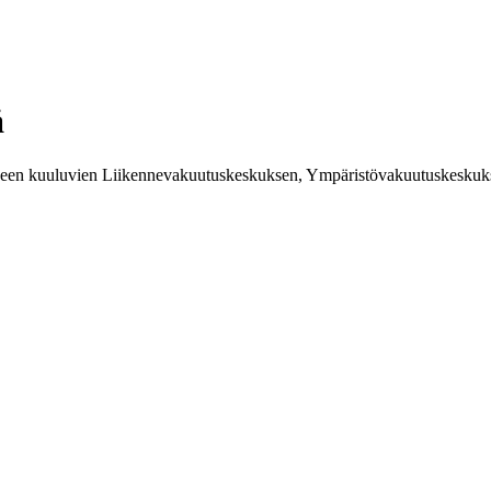
ä
seen kuuluvien Liikennevakuutuskeskuksen, Ympäristövakuutuskeskuk