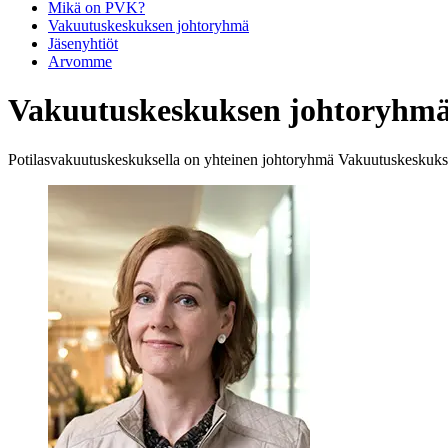
Mikä on PVK?
Vakuutuskeskuksen johtoryhmä
Jäsenyhtiöt
Arvomme
Vakuutuskeskuksen johtoryhm
Potilasvakuutuskeskuksella on yhteinen johtoryhmä Vakuutuskeskuk