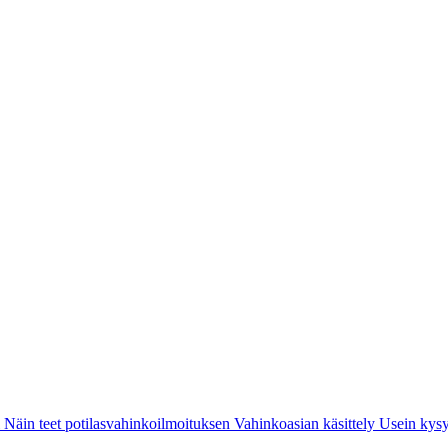
i
Näin teet potilasvahinkoilmoituksen
Vahinkoasian käsittely
Usein kysy