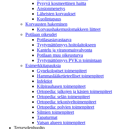
Pysyvä kosmeettinen haitta
Ansionmenetys
Läheisten korvaukset
Kuolintapaus
Korvausten hakeminen
Korvaushakemuslomakkeen liitteet
Potilaan oikeudet
Potilasasiavastaava
Tyytymättömyys hoitolaitokseen
Kantelu ja viranomaisvalvonta
Potilaan muu oikeusturva
Tyytymättömyys PVK:n toimintaan
Esimerkkitapauksia
Gynekologiset toimenpiteet
Hammaslääketieteelliset toimenpiteet
Infektiot
Kilpirauhasen toimenpiteet
Ortopedia: jalkojen ja käsien toimenpiteet
Ortopedia: selän toimenpiteet
Ortopedia: tekoniveltoimenpiteet
Ortopedia: polvien toimenpiteet
Silmien toimenpiteet
Tapaturmat
Vatsan alueen toimenpiteet
Terveydenhuolto