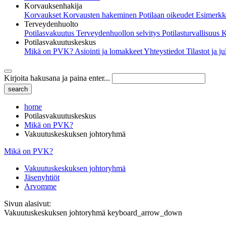
Korvauksenhakija
Korvaukset
Korvausten hakeminen
Potilaan oikeudet
Esimerkk
Terveydenhuolto
Potilasvakuutus
Terveydenhuollon selvitys
Potilasturvallisuus
K
Potilasvakuutuskeskus
Mikä on PVK?
Asiointi ja lomakkeet
Yhteystiedot
Tilastot ja j
Kirjoita hakusana ja paina enter...
home
Potilasvakuutuskeskus
Mikä on PVK?
Vakuutuskeskuksen johtoryhmä
Mikä on PVK?
Vakuutuskeskuksen johtoryhmä
Jäsenyhtiöt
Arvomme
Sivun alasivut:
Vakuutuskeskuksen johtoryhmä
keyboard_arrow_down