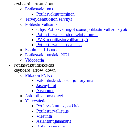
keyboard_arrow_down
Potilasvakuutus
Potilasvakuuttaminen
Terveydenhuollon selvitys
Potilasturvallisuus
Ohje: Potilasvahingot osana potilasturvallisuustyöt
Potilasturvallisuuden kehittäminen
PVK:n potilasturvallisuustyö
Potilasturvallisuussanasto
Koulutustilaisuudet
Potilasvakuutuslaki 2021
Videosarja
Potilasvakuutuskeskus
keyboard_arrow_down
Mikä on PVK?
Vakuutuskeskuksen johtoryhmä
Jäsenyhtiöt
Arvomme
Asiointi ja lomakkeet
Yhteystiedot
Potilasvakuutusyksikkö
Potilasturvallisuus
Viestintä
Asiantuntijalääkärit
Kokousvieraille