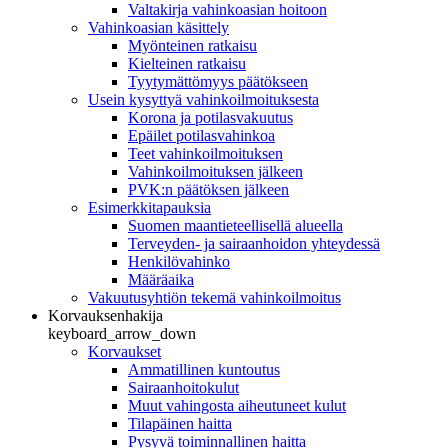
Valtakirja vahinkoasian hoitoon
Vahinkoasian käsittely
Myönteinen ratkaisu
Kielteinen ratkaisu
Tyytymättömyys päätökseen
Usein kysyttyä vahinkoilmoituksesta
Korona ja potilasvakuutus
Epäilet potilasvahinkoa
Teet vahinkoilmoituksen
Vahinkoilmoituksen jälkeen
PVK:n päätöksen jälkeen
Esimerkkitapauksia
Suomen maantieteellisellä alueella
Terveyden- ja sairaanhoidon yhteydessä
Henkilövahinko
Määräaika
Vakuutusyhtiön tekemä vahinkoilmoitus
Korvauksenhakija
keyboard_arrow_down
Korvaukset
Ammatillinen kuntoutus
Sairaanhoitokulut
Muut vahingosta aiheutuneet kulut
Tilapäinen haitta
Pysyvä toiminnallinen haitta