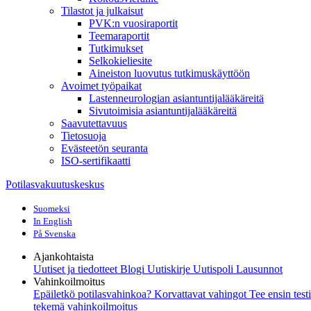
Tilastot ja julkaisut
PVK:n vuosiraportit
Teemaraportit
Tutkimukset
Selkokieliesite
Aineiston luovutus tutkimuskäyttöön
Avoimet työpaikat
Lastenneurologian asiantuntijalääkäreitä
Sivutoimisia asiantuntijalääkäreitä
Saavutettavuus
Tietosuoja
Evästeetön seuranta
ISO-sertifikaatti
Potilasvakuutuskeskus
Suomeksi
In English
På Svenska
Ajankohtaista
Uutiset ja tiedotteet
Blogi
Uutiskirje Uutispoli
Lausunnot
Vahinkoilmoitus
Epäiletkö potilasvahinkoa?
Korvattavat vahingot
Tee ensin test
tekemä vahinkoilmoitus