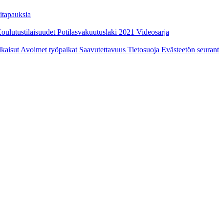
itapauksia
oulutustilaisuudet
Potilasvakuutuslaki 2021
Videosarja
ulkaisut
Avoimet työpaikat
Saavutettavuus
Tietosuoja
Evästeetön seuran