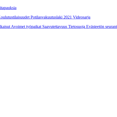
itapauksia
oulutustilaisuudet
Potilasvakuutuslaki 2021
Videosarja
ulkaisut
Avoimet työpaikat
Saavutettavuus
Tietosuoja
Evästeetön seuran