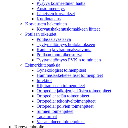
Pysyvä kosmeettinen haitta
Ansionmenetys
Läheisten korvaukset
Kuolintapaus
Korvausten hakeminen
Korvaushakemuslomakkeen liitteet
Potilaan oikeudet
Potilasasiavastaava
Tyytymättömyys hoitolaitokseen
Kantelu ja viranomaisvalvonta
Potilaan muu oikeusturva
Tyytymättömyys PVK:n toimintaan
Esimerkkitapauksia
Gynekologiset toimenpiteet
Hammaslääketieteelliset toimenpiteet
Infektiot
Kilpirauhasen toimenpiteet
Ortopedia: jalkojen ja käsien toimenpiteet
Ortopedia: selän toimenpiteet
Ortopedia: tekoniveltoimenpiteet
Ortopedia: polvien toimenpiteet
Silmien toimenpiteet
Tapaturmat
Vatsan alueen toimenpiteet
Terveydenhuolto