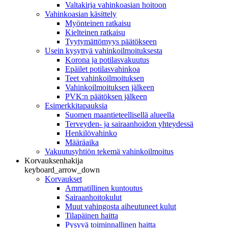
Valtakirja vahinkoasian hoitoon
Vahinkoasian käsittely
Myönteinen ratkaisu
Kielteinen ratkaisu
Tyytymättömyys päätökseen
Usein kysyttyä vahinkoilmoituksesta
Korona ja potilasvakuutus
Epäilet potilasvahinkoa
Teet vahinkoilmoituksen
Vahinkoilmoituksen jälkeen
PVK:n päätöksen jälkeen
Esimerkkitapauksia
Suomen maantieteellisellä alueella
Terveyden- ja sairaanhoidon yhteydessä
Henkilövahinko
Määräaika
Vakuutusyhtiön tekemä vahinkoilmoitus
Korvauksenhakija
keyboard_arrow_down
Korvaukset
Ammatillinen kuntoutus
Sairaanhoitokulut
Muut vahingosta aiheutuneet kulut
Tilapäinen haitta
Pysyvä toiminnallinen haitta