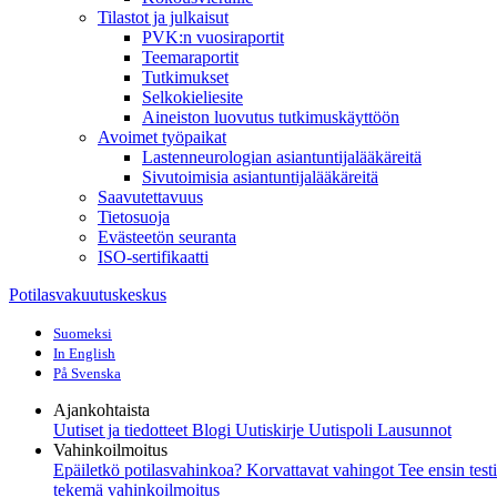
Tilastot ja julkaisut
PVK:n vuosiraportit
Teemaraportit
Tutkimukset
Selkokieliesite
Aineiston luovutus tutkimuskäyttöön
Avoimet työpaikat
Lastenneurologian asiantuntijalääkäreitä
Sivutoimisia asiantuntijalääkäreitä
Saavutettavuus
Tietosuoja
Evästeetön seuranta
ISO-sertifikaatti
Potilasvakuutuskeskus
Suomeksi
In English
På Svenska
Ajankohtaista
Uutiset ja tiedotteet
Blogi
Uutiskirje Uutispoli
Lausunnot
Vahinkoilmoitus
Epäiletkö potilasvahinkoa?
Korvattavat vahingot
Tee ensin test
tekemä vahinkoilmoitus