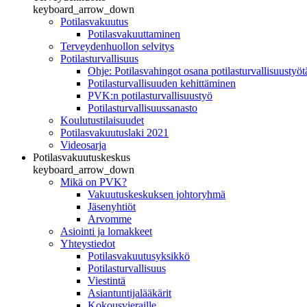
keyboard_arrow_down
Potilasvakuutus
Potilasvakuuttaminen
Terveydenhuollon selvitys
Potilasturvallisuus
Ohje: Potilasvahingot osana potilasturvallisuustyöt
Potilasturvallisuuden kehittäminen
PVK:n potilasturvallisuustyö
Potilasturvallisuussanasto
Koulutustilaisuudet
Potilasvakuutuslaki 2021
Videosarja
Potilasvakuutuskeskus
keyboard_arrow_down
Mikä on PVK?
Vakuutuskeskuksen johtoryhmä
Jäsenyhtiöt
Arvomme
Asiointi ja lomakkeet
Yhteystiedot
Potilasvakuutusyksikkö
Potilasturvallisuus
Viestintä
Asiantuntijalääkärit
Kokousvieraille