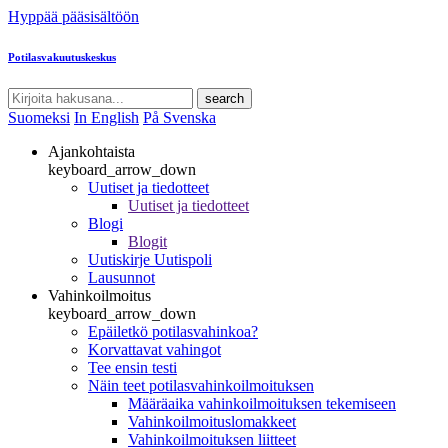
Hyppää pääsisältöön
Potilasvakuutuskeskus
search
Suomeksi
In English
På Svenska
Ajankohtaista
keyboard_arrow_down
Uutiset ja tiedotteet
Uutiset ja tiedotteet
Blogi
Blogit
Uutiskirje Uutispoli
Lausunnot
Vahinkoilmoitus
keyboard_arrow_down
Epäiletkö potilasvahinkoa?
Korvattavat vahingot
Tee ensin testi
Näin teet potilasvahinkoilmoituksen
Määräaika vahinkoilmoituksen tekemiseen
Vahinkoilmoituslomakkeet
Vahinkoilmoituksen liitteet