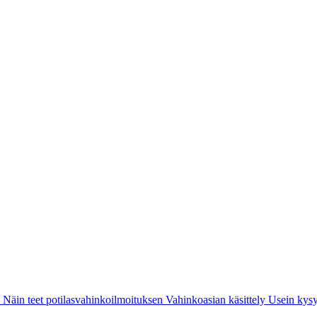
i
Näin teet potilasvahinkoilmoituksen
Vahinkoasian käsittely
Usein kysy