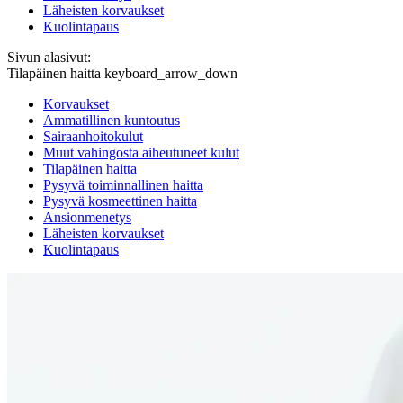
Läheisten korvaukset
Kuolintapaus
Sivun alasivut:
Tilapäinen haitta
keyboard_arrow_down
Korvaukset
Ammatillinen kuntoutus
Sairaanhoitokulut
Muut vahingosta aiheutuneet kulut
Tilapäinen haitta
Pysyvä toiminnallinen haitta
Pysyvä kosmeettinen haitta
Ansionmenetys
Läheisten korvaukset
Kuolintapaus