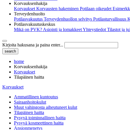
Korvauksenhakija
Korvaukset
Korvausten hakeminen
Potilaan oikeudet
Esimerkk
Terveydenhuolto
Potilasvakuutus
Terveydenhuollon selvitys
Potilasturvallisuus
K
Potilasvakuutuskeskus
Mikä on PVK?
Asiointi ja lomakkeet
Yhteystiedot
Tilastot ja j
Kirjoita hakusana ja paina enter...
home
Korvauksenhakija
Korvaukset
Tilapäinen haitta
Korvaukset
Ammatillinen kuntoutus
Sairaanhoitokulut
Muut vahingosta aiheutuneet kulut
Tilapäinen haitta
Pysyvä toiminnallinen haitta
Pysyvä kosmeettinen haitta
Ansionmenetys