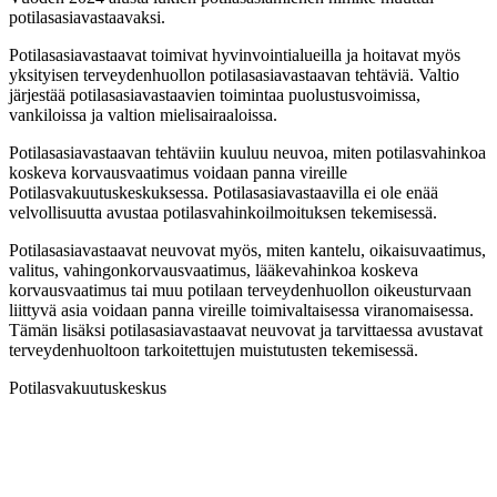
potilasasiavastaavaksi.
Potilasasiavastaavat toimivat hyvinvointialueilla ja hoitavat myös
yksityisen terveydenhuollon potilasasiavastaavan tehtäviä. Valtio
järjestää potilasasiavastaavien toimintaa puolustusvoimissa,
vankiloissa ja valtion mielisairaaloissa.
Potilasasiavastaavan tehtäviin kuuluu neuvoa, miten potilasvahinkoa
koskeva korvausvaatimus voidaan panna vireille
Potilasvakuutuskeskuksessa. Potilasasiavastaavilla ei ole enää
velvollisuutta avustaa potilasvahinkoilmoituksen tekemisessä.
Potilasasiavastaavat neuvovat myös, miten kantelu, oikaisuvaatimus,
valitus, vahingonkorvausvaatimus, lääkevahinkoa koskeva
korvausvaatimus tai muu potilaan terveydenhuollon oikeusturvaan
liittyvä asia voidaan panna vireille toimivaltaisessa viranomaisessa.
Tämän lisäksi potilasasiavastaavat neuvovat ja tarvittaessa avustavat
terveydenhuoltoon tarkoitettujen muistutusten tekemisessä.
Potilasvakuutuskeskus