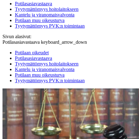
Potilasasiavastaava
Tyytymättömyys hoitolaitokseen
Kantelu ja viranomaisvalvonta
Potilaan muu oikeusturva
Tyytymättömyys PVK:n toimintaan
Sivun alasivut:
Potilasasiavastaava
keyboard_arrow_down
Potilaan oikeudet
Potilasasiavastaava
Tyytymättömyys hoitolaitokseen
Kantelu ja viranomaisvalvonta
Potilaan muu oikeusturva
Tyytymättömyys PVK:n toimintaan