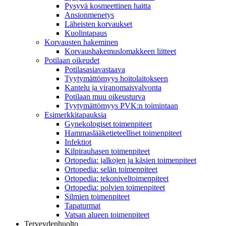
Pysyvä kosmeettinen haitta
Ansionmenetys
Läheisten korvaukset
Kuolintapaus
Korvausten hakeminen
Korvaushakemuslomakkeen liitteet
Potilaan oikeudet
Potilasasiavastaava
Tyytymättömyys hoitolaitokseen
Kantelu ja viranomaisvalvonta
Potilaan muu oikeusturva
Tyytymättömyys PVK:n toimintaan
Esimerkkitapauksia
Gynekologiset toimenpiteet
Hammaslääketieteelliset toimenpiteet
Infektiot
Kilpirauhasen toimenpiteet
Ortopedia: jalkojen ja käsien toimenpiteet
Ortopedia: selän toimenpiteet
Ortopedia: tekoniveltoimenpiteet
Ortopedia: polvien toimenpiteet
Silmien toimenpiteet
Tapaturmat
Vatsan alueen toimenpiteet
Terveydenhuolto