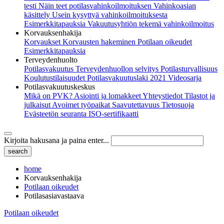
testi
Näin teet potilasvahinkoilmoituksen
Vahinkoasian
käsittely
Usein kysyttyä vahinkoilmoituksesta
Esimerkkitapauksia
Vakuutusyhtiön tekemä vahinkoilmoitus
Korvauksenhakija
Korvaukset
Korvausten hakeminen
Potilaan oikeudet
Esimerkkitapauksia
Terveydenhuolto
Potilasvakuutus
Terveydenhuollon selvitys
Potilasturvallisuus
Koulutustilaisuudet
Potilasvakuutuslaki 2021
Videosarja
Potilasvakuutuskeskus
Mikä on PVK?
Asiointi ja lomakkeet
Yhteystiedot
Tilastot ja
julkaisut
Avoimet työpaikat
Saavutettavuus
Tietosuoja
Evästeetön seuranta
ISO-sertifikaatti
Kirjoita hakusana ja paina enter...
home
Korvauksenhakija
Potilaan oikeudet
Potilasasiavastaava
Potilaan oikeudet