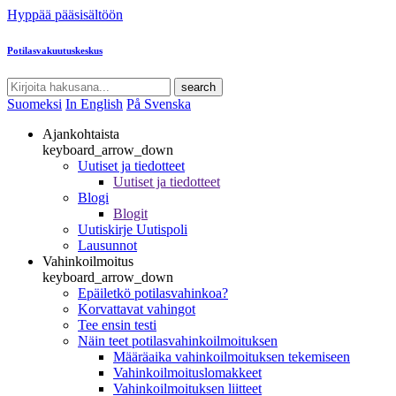
Hyppää pääsisältöön
Potilasvakuutuskeskus
search
Suomeksi
In English
På Svenska
Ajankohtaista
keyboard_arrow_down
Uutiset ja tiedotteet
Uutiset ja tiedotteet
Blogi
Blogit
Uutiskirje Uutispoli
Lausunnot
Vahinkoilmoitus
keyboard_arrow_down
Epäiletkö potilasvahinkoa?
Korvattavat vahingot
Tee ensin testi
Näin teet potilasvahinkoilmoituksen
Määräaika vahinkoilmoituksen tekemiseen
Vahinkoilmoituslomakkeet
Vahinkoilmoituksen liitteet