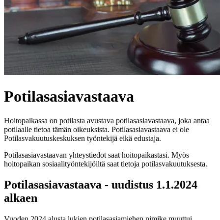
Potilasasiavastaava
Hoitopaikassa on potilasta avustava potilasasiavastaava, joka antaa
potilaalle tietoa tämän oikeuksista. Potilasasiavastaava ei ole
Potilasvakuutuskeskuksen työntekijä eikä edustaja.
Potilasasiavastaavan yhteystiedot saat hoitopaikastasi. Myös
hoitopaikan sosiaalityöntekijöiltä saat tietoja potilasvakuutuksesta.
Potilasasiavastaava - uudistus 1.1.2024
alkaen
Vuoden 2024 alusta lukien potilasasiamiehen nimike muuttui