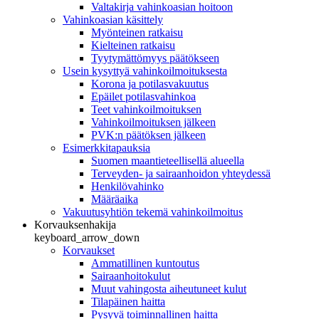
Valtakirja vahinkoasian hoitoon
Vahinkoasian käsittely
Myönteinen ratkaisu
Kielteinen ratkaisu
Tyytymättömyys päätökseen
Usein kysyttyä vahinkoilmoituksesta
Korona ja potilasvakuutus
Epäilet potilasvahinkoa
Teet vahinkoilmoituksen
Vahinkoilmoituksen jälkeen
PVK:n päätöksen jälkeen
Esimerkkitapauksia
Suomen maantieteellisellä alueella
Terveyden- ja sairaanhoidon yhteydessä
Henkilövahinko
Määräaika
Vakuutusyhtiön tekemä vahinkoilmoitus
Korvauksenhakija
keyboard_arrow_down
Korvaukset
Ammatillinen kuntoutus
Sairaanhoitokulut
Muut vahingosta aiheutuneet kulut
Tilapäinen haitta
Pysyvä toiminnallinen haitta