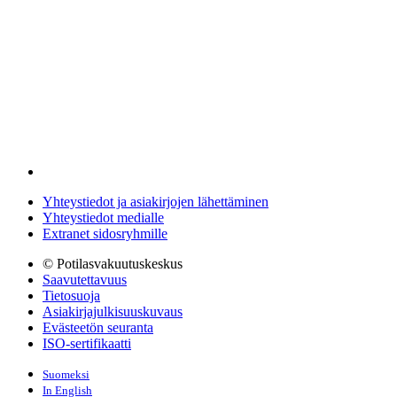
Yhteystiedot ja asiakirjojen lähettäminen
Yhteystiedot medialle
Extranet sidosryhmille
© Potilasvakuutuskeskus
Saavutettavuus
Tietosuoja
Asiakirjajulkisuuskuvaus
Evästeetön seuranta
ISO-sertifikaatti
Suomeksi
In English