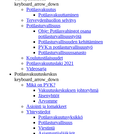
keyboard_arrow_down
Potilasvakuutus
Potilasvakuuttaminen
Terveydenhuollon selvitys
Potilasturvallisuus
Ohje: Potilasvahingot osana
potilasturvallisuustyötä
Potilasturvallisuuden kehittäminen
PVK:n potilasturvallisuustyö
Potilasturvallisuussanasto
Koulutustilaisuudet
Potilasvakuutuslaki 2021
Videosarja
Potilasvakuutuskeskus
keyboard_arrow_down
Mikä on PVK?
Vakuutuskeskuksen johtoryhmä
Jäsenyhtiöt
Arvomme
Asiointi ja lomakkeet
Yhteystiedot
Potilasvakuutusyksikkö
Potilasturvallisuus
Viestintä
Asiantuntijalääkärit