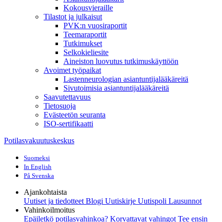
Kokousvieraille
Tilastot ja julkaisut
PVK:n vuosiraportit
Teemaraportit
Tutkimukset
Selkokieliesite
Aineiston luovutus tutkimuskäyttöön
Avoimet työpaikat
Lastenneurologian asiantuntijalääkäreitä
Sivutoimisia asiantuntijalääkäreitä
Saavutettavuus
Tietosuoja
Evästeetön seuranta
ISO-sertifikaatti
Potilasvakuutuskeskus
Suomeksi
In English
På Svenska
Ajankohtaista
Uutiset ja tiedotteet
Blogi
Uutiskirje Uutispoli
Lausunnot
Vahinkoilmoitus
Epäiletkö potilasvahinkoa?
Korvattavat vahingot
Tee ensin