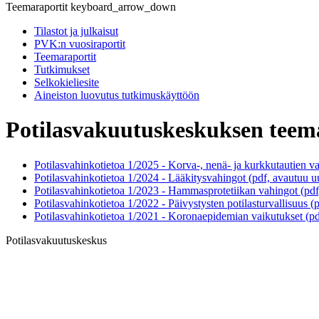
Teemaraportit
keyboard_arrow_down
Tilastot ja julkaisut
PVK:n vuosiraportit
Teemaraportit
Tutkimukset
Selkokieliesite
Aineiston luovutus tutkimuskäyttöön
Potilasvakuutuskeskuksen teem
Potilasvahinkotietoa 1/2025 - Korva-, nenä- ja kurkkutautien va
Potilasvahinkotietoa 1/2024 - Lääkitysvahingot (pdf, avautuu u
Potilasvahinkotietoa 1/2023 - Hammasprotetiikan vahingot (pdf
Potilasvahinkotietoa 1/2022 - Päivystysten potilasturvallisuus (
Potilasvahinkotietoa 1/2021 - Koronaepidemian vaikutukset (pd
Potilasvakuutuskeskus