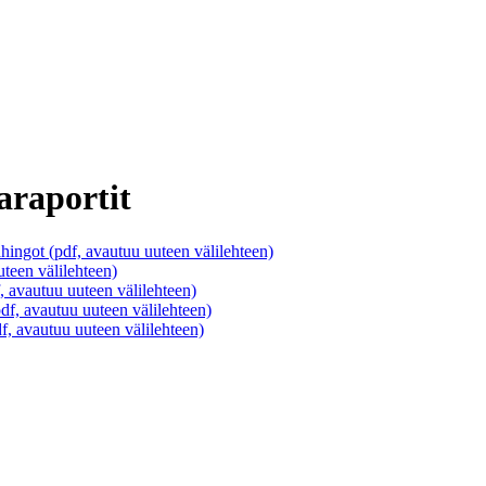
araportit
hingot (pdf, avautuu uuteen välilehteen)
uteen välilehteen)
, avautuu uuteen välilehteen)
pdf, avautuu uuteen välilehteen)
f, avautuu uuteen välilehteen)