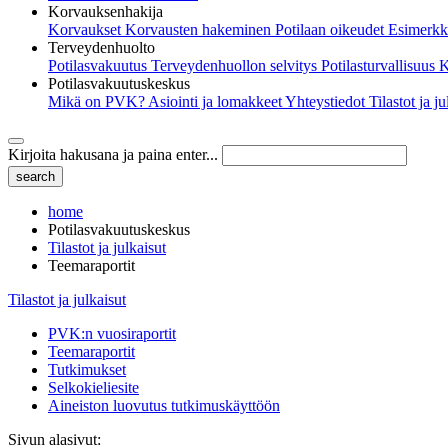
Korvauksenhakija
Korvaukset
Korvausten hakeminen
Potilaan oikeudet
Esimerkk
Terveydenhuolto
Potilasvakuutus
Terveydenhuollon selvitys
Potilasturvallisuus
K
Potilasvakuutuskeskus
Mikä on PVK?
Asiointi ja lomakkeet
Yhteystiedot
Tilastot ja j
Kirjoita hakusana ja paina enter...
home
Potilasvakuutuskeskus
Tilastot ja julkaisut
Teemaraportit
Tilastot ja julkaisut
PVK:n vuosiraportit
Teemaraportit
Tutkimukset
Selkokieliesite
Aineiston luovutus tutkimuskäyttöön
Sivun alasivut: