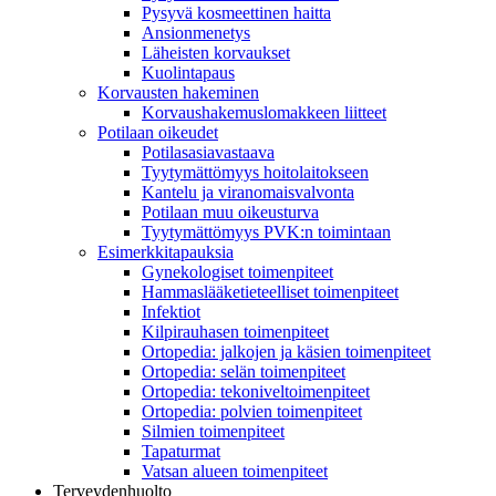
Pysyvä kosmeettinen haitta
Ansionmenetys
Läheisten korvaukset
Kuolintapaus
Korvausten hakeminen
Korvaushakemuslomakkeen liitteet
Potilaan oikeudet
Potilasasiavastaava
Tyytymättömyys hoitolaitokseen
Kantelu ja viranomaisvalvonta
Potilaan muu oikeusturva
Tyytymättömyys PVK:n toimintaan
Esimerkkitapauksia
Gynekologiset toimenpiteet
Hammaslääketieteelliset toimenpiteet
Infektiot
Kilpirauhasen toimenpiteet
Ortopedia: jalkojen ja käsien toimenpiteet
Ortopedia: selän toimenpiteet
Ortopedia: tekoniveltoimenpiteet
Ortopedia: polvien toimenpiteet
Silmien toimenpiteet
Tapaturmat
Vatsan alueen toimenpiteet
Terveydenhuolto