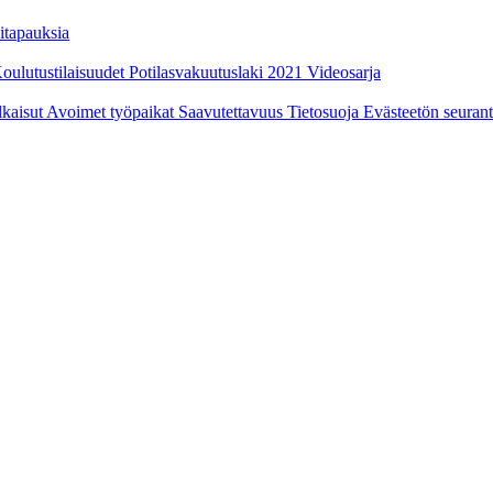
itapauksia
oulutustilaisuudet
Potilasvakuutuslaki 2021
Videosarja
ulkaisut
Avoimet työpaikat
Saavutettavuus
Tietosuoja
Evästeetön seuran