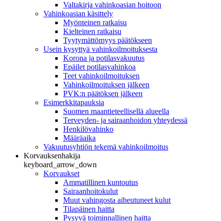
Valtakirja vahinkoasian hoitoon
Vahinkoasian käsittely
Myönteinen ratkaisu
Kielteinen ratkaisu
Tyytymättömyys päätökseen
Usein kysyttyä vahinkoilmoituksesta
Korona ja potilasvakuutus
Epäilet potilasvahinkoa
Teet vahinkoilmoituksen
Vahinkoilmoituksen jälkeen
PVK:n päätöksen jälkeen
Esimerkkitapauksia
Suomen maantieteellisellä alueella
Terveyden- ja sairaanhoidon yhteydessä
Henkilövahinko
Määräaika
Vakuutusyhtiön tekemä vahinkoilmoitus
Korvauksenhakija
keyboard_arrow_down
Korvaukset
Ammatillinen kuntoutus
Sairaanhoitokulut
Muut vahingosta aiheutuneet kulut
Tilapäinen haitta
Pysyvä toiminnallinen haitta