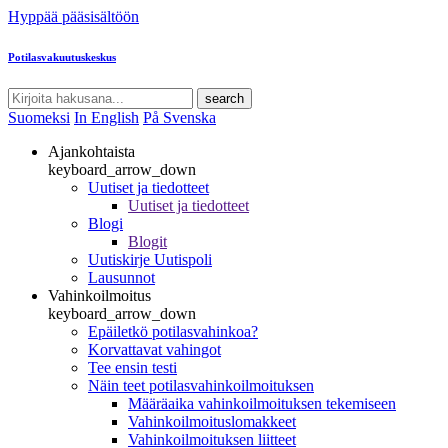
Hyppää pääsisältöön
Potilasvakuutuskeskus
search
Suomeksi
In English
På Svenska
Ajankohtaista
keyboard_arrow_down
Uutiset ja tiedotteet
Uutiset ja tiedotteet
Blogi
Blogit
Uutiskirje Uutispoli
Lausunnot
Vahinkoilmoitus
keyboard_arrow_down
Epäiletkö potilasvahinkoa?
Korvattavat vahingot
Tee ensin testi
Näin teet potilasvahinkoilmoituksen
Määräaika vahinkoilmoituksen tekemiseen
Vahinkoilmoituslomakkeet
Vahinkoilmoituksen liitteet