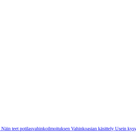
i
Näin teet potilasvahinkoilmoituksen
Vahinkoasian käsittely
Usein kysy