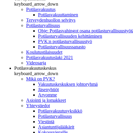
keyboard_arrow_down
Potilasvakuutus
Potilasvakuuttaminen
Terveydenhuollon selvitys
Potilasturvallisuus
Ohje: Potilasvahingot osana potilasturvallisuustyöt
Potilasturvallisuuden kehittäminen
PVK:n potilasturvallisuustyö
Potilasturvallisuussanasto
Koulutustilaisuudet
Potilasvakuutuslaki 2021
Videosarja
Potilasvakuutuskeskus
keyboard_arrow_down
Mikä on PVK?
Vakuutuskeskuksen johtoryhmä
Jäsenyhtiöt
Arvomme
Asiointi ja lomakkeet
Yhteystiedot
Potilasvakuutusyksikkö
Potilasturvallisuus
Viestintä
Asiantuntijalääkärit
Kokousvieraille