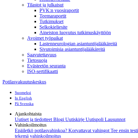
Tilastot ja julkaisut
PVK:n vuosiraportit
Teemaraportit
Tutkimukset
Selkokieliesite
Aineiston luovutus tutkimuskäyttöön
Avoimet työpaikat
Lastenneurologian asiantuntijalääkäreitä
Sivutoimisia asiantuntijalääkäreitä
Saavutettavuus
Tietosuoja
Evästeetön seuranta
ISO-sertifikaatti
Potilasvakuutuskeskus
Suomeksi
In English
På Svenska
Ajankohtaista
Uutiset ja tiedotteet
Blogi
Uutiskirje Uutispoli
Lausunnot
Vahinkoilmoitus
Epäiletkö potilasvahinkoa?
Korvattavat vahingot
Tee ensin test
tekemä vahinkoilmoitus