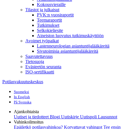
Kokousvieraille
Tilastot ja julkaisut
PVK:n vuosiraportit
Teemaraportit
Tutkimukset
Selkokieliesite
Aineiston luovutus tutkimuskäyttöön
Avoimet työpaikat
Lastenneurologian asiantuntijalääkäreitä
Sivutoimisia asiantuntijalääkäreitä
Saavutettavuus
Tietosuoja
Evästeetön seuranta
ISO-sertifikaatti
Potilasvakuutuskeskus
Suomeksi
In English
På Svenska
Ajankohtaista
Uutiset ja tiedotteet
Blogi
Uutiskirje Uutispoli
Lausunnot
Vahinkoilmoitus
Epäiletkö potilasvahinkoa?
Korvattavat vahingot
Tee ensin