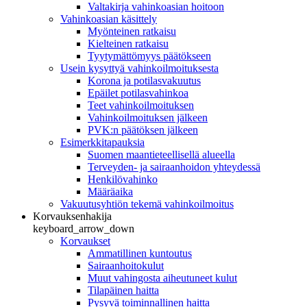
Valtakirja vahinkoasian hoitoon
Vahinkoasian käsittely
Myönteinen ratkaisu
Kielteinen ratkaisu
Tyytymättömyys päätökseen
Usein kysyttyä vahinkoilmoituksesta
Korona ja potilasvakuutus
Epäilet potilasvahinkoa
Teet vahinkoilmoituksen
Vahinkoilmoituksen jälkeen
PVK:n päätöksen jälkeen
Esimerkkitapauksia
Suomen maantieteellisellä alueella
Terveyden- ja sairaanhoidon yhteydessä
Henkilövahinko
Määräaika
Vakuutusyhtiön tekemä vahinkoilmoitus
Korvauksenhakija
keyboard_arrow_down
Korvaukset
Ammatillinen kuntoutus
Sairaanhoitokulut
Muut vahingosta aiheutuneet kulut
Tilapäinen haitta
Pysyvä toiminnallinen haitta