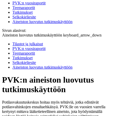
PVK:n vuosiraportit
Teemaraportit
Tutkimukset
Selkokieliesite
Aineiston luovutus tutkimuskäyttöön
Sivun alasivut:
Aineiston luovutus tutkimuskäyttöön
keyboard_arrow_down
Tilastot ja julkaisut
PVK:n vuosiraportit
Teemaraportit
Tutkimukset
Selkokieliesite
Aineiston luovutus tutkimuskäyttöön
PVK:n aineiston luovutus
tutkimuskäyttöön
Potilasvakuutuskeskus hoitaa myös tehtäviä, jotka edistävät
potilasvahinkojen ennaltaehkäisyä. PVK:lle on vuosien varrella
kertynyt mittava lääketieteellinen aineisto, jota hyödyntämällä