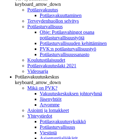
keyboard_arrow_down
Potilasvakuutus
Potilasvakuuttaminen
Terveydenhuollon selvitys
Potilasturvallisuus
Ohje: Potilasvahingot osana
potilasturvallisuustyötä
Potilasturvallisuuden kehittäminen
PVK:n potilasturvallisuustyö
Potilasturvallisuussanasto
Koulutustilaisuudet
Potilasvakuutuslaki 2021
Videosarja
Potilasvakuutuskeskus
keyboard_arrow_down
Mikä on PVK?
Vakuutuskeskuksen johtoryhmä
Jäsenyhtiöt
Arvomme
Asiointi ja lomakkeet
Yhteystiedot
Potilasvakuutusyksikkö
Potilasturvallisuus
Viestintä
Asiantuntijalääkärit