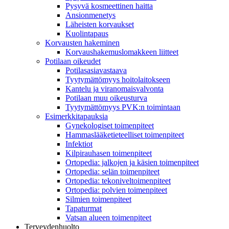
Pysyvä kosmeettinen haitta
Ansionmenetys
Läheisten korvaukset
Kuolintapaus
Korvausten hakeminen
Korvaushakemuslomakkeen liitteet
Potilaan oikeudet
Potilasasiavastaava
Tyytymättömyys hoitolaitokseen
Kantelu ja viranomaisvalvonta
Potilaan muu oikeusturva
Tyytymättömyys PVK:n toimintaan
Esimerkkitapauksia
Gynekologiset toimenpiteet
Hammaslääketieteelliset toimenpiteet
Infektiot
Kilpirauhasen toimenpiteet
Ortopedia: jalkojen ja käsien toimenpiteet
Ortopedia: selän toimenpiteet
Ortopedia: tekoniveltoimenpiteet
Ortopedia: polvien toimenpiteet
Silmien toimenpiteet
Tapaturmat
Vatsan alueen toimenpiteet
Terveydenhuolto