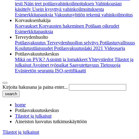
testi
Näin teet potilasvahinkoilmoituksen
Vahinkoasian
käsittely
Usein kysyttyä vahinkoilmoituksesta
Esimerkkitapauksia
Vakuutusyhtiön tekemä vahinkoilmoitus
Korvauksenhakija
Korvaukset
Korvausten hakeminen
Potilaan oikeudet
Esimerkkitapauksia
Terveydenhuolto
Potilasvakuutus
Terveydenhuollon selvitys
Potilasturvallisuus
Koulutustilaisuudet
Potilasvakuutuslaki 2021
Videosarja
Potilasvakuutuskeskus
Mikä on PVK?
Asiointi ja lomakkeet
Yhteystiedot
Tilastot ja
julkaisut
Avoimet työpaikat
Saavutettavuus
Tietosuoja
Evästeetön seuranta
ISO-sertifikaatti
Kirjoita hakusana ja paina enter...
home
Potilasvakuutuskeskus
Tilastot ja julkaisut
Aineiston luovutus tutkimuskäyttöön
Tilastot ja julkaisut