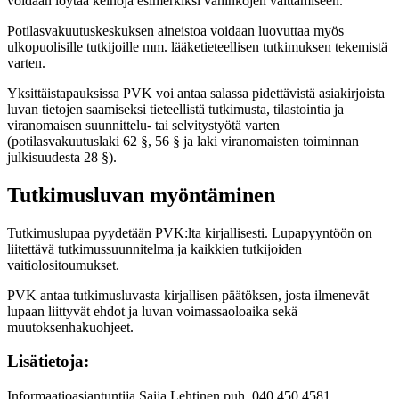
voidaan löytää keinoja esimerkiksi vahinkojen välttämiseen.
Potilasvakuutuskeskuksen aineistoa voidaan luovuttaa myös
ulkopuolisille tutkijoille mm. lääketieteellisen tutkimuksen tekemistä
varten.
Yksittäistapauksissa PVK voi antaa salassa pidettävistä asiakirjoista
luvan tietojen saamiseksi tieteellistä tutkimusta, tilastointia ja
viranomaisen suunnittelu- tai selvitystyötä varten
(potilasvakuutuslaki 62 §, 56 § ja laki viranomaisten toiminnan
julkisuudesta 28 §).
Tutkimusluvan myöntäminen
Tutkimuslupaa pyydetään PVK:lta kirjallisesti. Lupapyyntöön on
liitettävä tutkimussuunnitelma ja kaikkien tutkijoiden
vaitiolositoumukset.
PVK antaa tutkimusluvasta kirjallisen päätöksen, josta ilmenevät
lupaan liittyvät ehdot ja luvan voimassaoloaika sekä
muutoksenhakuohjeet.
Lisätietoja:
Informaatioasiantuntija Saija Lehtinen puh. 040 450 4581