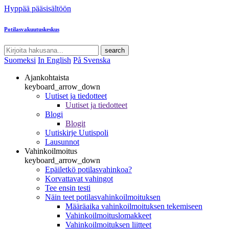
Hyppää pääsisältöön
Potilasvakuutuskeskus
search
Suomeksi
In English
På Svenska
Ajankohtaista
keyboard_arrow_down
Uutiset ja tiedotteet
Uutiset ja tiedotteet
Blogi
Blogit
Uutiskirje Uutispoli
Lausunnot
Vahinkoilmoitus
keyboard_arrow_down
Epäiletkö potilasvahinkoa?
Korvattavat vahingot
Tee ensin testi
Näin teet potilasvahinkoilmoituksen
Määräaika vahinkoilmoituksen tekemiseen
Vahinkoilmoituslomakkeet
Vahinkoilmoituksen liitteet