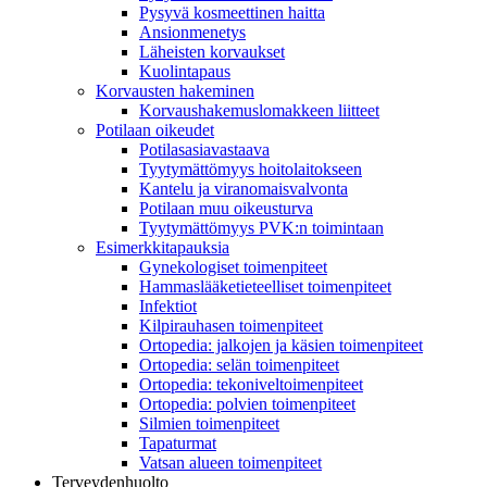
Pysyvä kosmeettinen haitta
Ansionmenetys
Läheisten korvaukset
Kuolintapaus
Korvausten hakeminen
Korvaushakemuslomakkeen liitteet
Potilaan oikeudet
Potilasasiavastaava
Tyytymättömyys hoitolaitokseen
Kantelu ja viranomaisvalvonta
Potilaan muu oikeusturva
Tyytymättömyys PVK:n toimintaan
Esimerkkitapauksia
Gynekologiset toimenpiteet
Hammaslääketieteelliset toimenpiteet
Infektiot
Kilpirauhasen toimenpiteet
Ortopedia: jalkojen ja käsien toimenpiteet
Ortopedia: selän toimenpiteet
Ortopedia: tekoniveltoimenpiteet
Ortopedia: polvien toimenpiteet
Silmien toimenpiteet
Tapaturmat
Vatsan alueen toimenpiteet
Terveydenhuolto