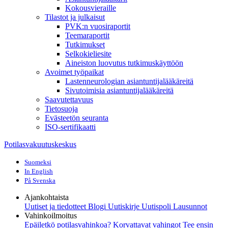
Kokousvieraille
Tilastot ja julkaisut
PVK:n vuosiraportit
Teemaraportit
Tutkimukset
Selkokieliesite
Aineiston luovutus tutkimuskäyttöön
Avoimet työpaikat
Lastenneurologian asiantuntijalääkäreitä
Sivutoimisia asiantuntijalääkäreitä
Saavutettavuus
Tietosuoja
Evästeetön seuranta
ISO-sertifikaatti
Potilasvakuutuskeskus
Suomeksi
In English
På Svenska
Ajankohtaista
Uutiset ja tiedotteet
Blogi
Uutiskirje Uutispoli
Lausunnot
Vahinkoilmoitus
Epäiletkö potilasvahinkoa?
Korvattavat vahingot
Tee ensin