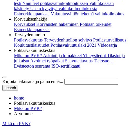
testi
Näin teet potilasvahinkoilmoituksen
Vahinkoasian
käsittely
Usein kysyttyä vahinkoilmoituksesta
Esimerkkitapauksia
Vakuutusyhtiön tekemä vahinkoilmoitus
Korvauksenhakija
Korvaukset
Korvausten hakeminen
Potilaan oikeudet
Esimerkkitapauksia
Terveydenhuolto
Potilasvakuutus
Terveydenhuollon selvitys
Potilasturvallisuus
Koulutustilaisuudet
Potilasvakuutuslaki 2021
Videosarja
Potilasvakuutuskeskus
Mikä on PVK?
Asiointi ja lomakkeet
Yhteystiedot
Tilastot ja
julkaisut
Avoimet työpaikat
Saavutettavuus
Tietosuoja
Evästeetön seuranta
ISO-sertifikaatti
Kirjoita hakusana ja paina enter...
home
Potilasvakuutuskeskus
Mikä on PVK?
Arvomme
Mikä on PVK?