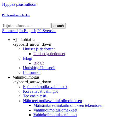
Hyppää pääsisältöön
Potilasvakuutuskeskus
search
Suomeksi
In English
På Svenska
Ajankohtaista
keyboard_arrow_down
Uutiset ja tiedotteet
Uutiset ja tiedotteet
Blogi
Blogit
Uutiskirje Uutispoli
Lausunnot
Vahinkoilmoitus
keyboard_arrow_down
Epäiletkö potilasvahinkoa?
Korvattavat vahingot
Tee ensin testi
Näin teet potilasvahinkoilmoituksen
Määräaika vahinkoilmoituksen tekemiseen
Vahinkoilmoituslomakkeet
Vahinkoilmoituksen liitteet