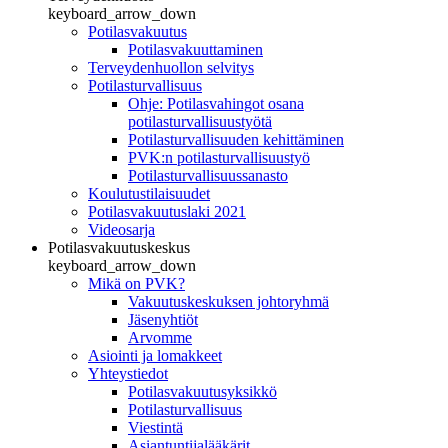
keyboard_arrow_down
Potilasvakuutus
Potilasvakuuttaminen
Terveydenhuollon selvitys
Potilasturvallisuus
Ohje: Potilasvahingot osana
potilasturvallisuustyötä
Potilasturvallisuuden kehittäminen
PVK:n potilasturvallisuustyö
Potilasturvallisuussanasto
Koulutustilaisuudet
Potilasvakuutuslaki 2021
Videosarja
Potilasvakuutuskeskus
keyboard_arrow_down
Mikä on PVK?
Vakuutuskeskuksen johtoryhmä
Jäsenyhtiöt
Arvomme
Asiointi ja lomakkeet
Yhteystiedot
Potilasvakuutusyksikkö
Potilasturvallisuus
Viestintä
Asiantuntijalääkärit