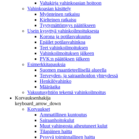
Valtakirja vahinkoasian hoitoon
Vahinkoasian käsittely
Myönteinen ratkaisu
Kielteinen ratkaisu
Tyytymättömyys päätökseen
Usein kysyttyä vahinkoilmoituksesta
Korona ja potilasvakuutus
Epäilet potilasvahinkoa
Teet vahinkoilmoituksen
Vahinkoilmoituksen jälkeen
PVK:n päätöksen jälkeen
Esimerkkitapauksia
Suomen maantieteellisellä alueella
Terveyden- ja sairaanhoidon yhteydessä
Henkilövahinko
Määräaika
Vakuutusyhtiön tekemä vahinkoilmoitus
Korvauksenhakija
keyboard_arrow_down
Korvaukset
Ammatillinen kuntoutus
Sairaanhoitokulut
Muut vahingosta aiheutuneet kulut
Tilapäinen haitta
Pysyvä toiminnallinen haitta