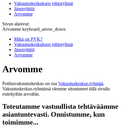
Vakuutuskeskuksen johtoryhmä
Jäsenyhtiöt
Arvomme
Sivun alasivut:
Arvomme
keyboard_arrow_down
Mikä on PVK?
Vakuutuskeskuksen johtoryhmä
Jäsenyhtiöt
Arvomme
Arvomme
Potilasvakuutuskeskus on osa
Vakuutuskeskus-ryhmää
.
Vakuutuskeskus-ryhmässä olemme sitoutuneet tällä sivulla
esiteltyihin arvoihin.
Toteutamme vastuullista tehtäväämme
asiantuntevasti. Onnistumme, kun
toimimme...