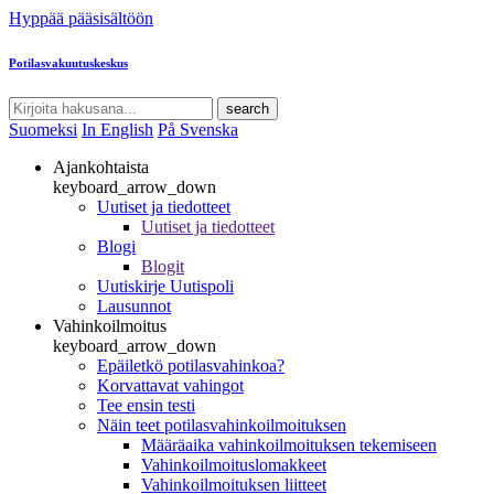
Hyppää pääsisältöön
Potilasvakuutuskeskus
search
Suomeksi
In English
På Svenska
Ajankohtaista
keyboard_arrow_down
Uutiset ja tiedotteet
Uutiset ja tiedotteet
Blogi
Blogit
Uutiskirje Uutispoli
Lausunnot
Vahinkoilmoitus
keyboard_arrow_down
Epäiletkö potilasvahinkoa?
Korvattavat vahingot
Tee ensin testi
Näin teet potilasvahinkoilmoituksen
Määräaika vahinkoilmoituksen tekemiseen
Vahinkoilmoituslomakkeet
Vahinkoilmoituksen liitteet