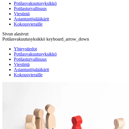
Potilasvakuutusyksikkö
Potilasturvallisuus
Viestintä
Asiantuntijalääkärit
Kokousvieraille
Sivun alasivut:
Potilasvakuutusyksikkö
keyboard_arrow_down
Yhteystiedot
Potilasvakuutusyksikkö
Potilasturvallisuus
Viestintä
Asiantuntijalääkärit
Kokousvieraille