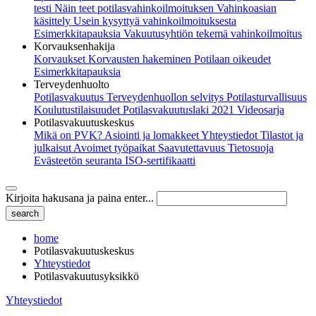
testi
Näin teet potilasvahinkoilmoituksen
Vahinkoasian
käsittely
Usein kysyttyä vahinkoilmoituksesta
Esimerkkitapauksia
Vakuutusyhtiön tekemä vahinkoilmoitus
Korvauksenhakija
Korvaukset
Korvausten hakeminen
Potilaan oikeudet
Esimerkkitapauksia
Terveydenhuolto
Potilasvakuutus
Terveydenhuollon selvitys
Potilasturvallisuus
Koulutustilaisuudet
Potilasvakuutuslaki 2021
Videosarja
Potilasvakuutuskeskus
Mikä on PVK?
Asiointi ja lomakkeet
Yhteystiedot
Tilastot ja
julkaisut
Avoimet työpaikat
Saavutettavuus
Tietosuoja
Evästeetön seuranta
ISO-sertifikaatti
Kirjoita hakusana ja paina enter...
home
Potilasvakuutuskeskus
Yhteystiedot
Potilasvakuutusyksikkö
Yhteystiedot