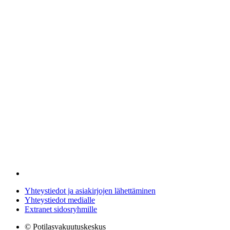
Yhteystiedot ja asiakirjojen lähettäminen
Yhteystiedot medialle
Extranet sidosryhmille
© Potilasvakuutuskeskus