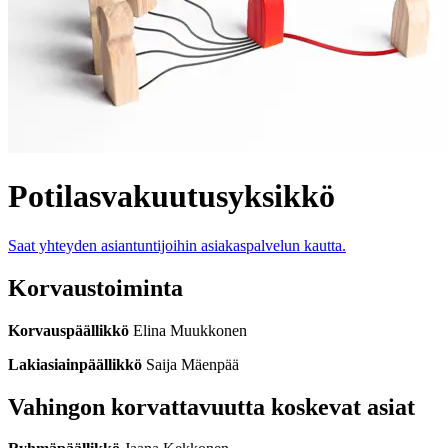
Potilasvakuutusyksikkö
Saat yhteyden asiantuntijoihin asiakaspalvelun kautta.
Korvaustoiminta
Korvauspäällikkö
Elina Muukkonen
Lakiasiainpäällikkö
Saija Mäenpää
Vahingon korvattavuutta koskevat asiat