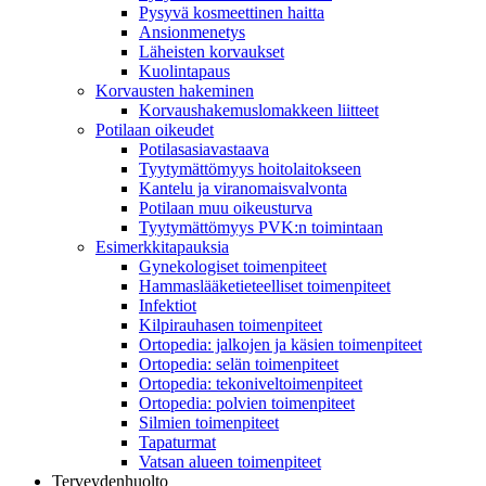
Pysyvä kosmeettinen haitta
Ansionmenetys
Läheisten korvaukset
Kuolintapaus
Korvausten hakeminen
Korvaushakemuslomakkeen liitteet
Potilaan oikeudet
Potilasasiavastaava
Tyytymättömyys hoitolaitokseen
Kantelu ja viranomaisvalvonta
Potilaan muu oikeusturva
Tyytymättömyys PVK:n toimintaan
Esimerkkitapauksia
Gynekologiset toimenpiteet
Hammaslääketieteelliset toimenpiteet
Infektiot
Kilpirauhasen toimenpiteet
Ortopedia: jalkojen ja käsien toimenpiteet
Ortopedia: selän toimenpiteet
Ortopedia: tekoniveltoimenpiteet
Ortopedia: polvien toimenpiteet
Silmien toimenpiteet
Tapaturmat
Vatsan alueen toimenpiteet
Terveydenhuolto