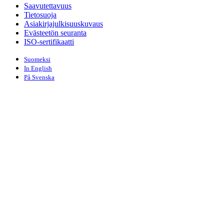
Saavutettavuus
Tietosuoja
Asiakirjajulkisuuskuvaus
Evästeetön seuranta
ISO-sertifikaatti
Suomeksi
In English
På Svenska