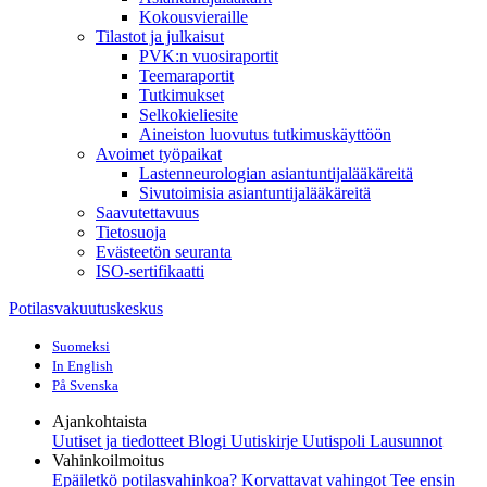
Kokousvieraille
Tilastot ja julkaisut
PVK:n vuosiraportit
Teemaraportit
Tutkimukset
Selkokieliesite
Aineiston luovutus tutkimuskäyttöön
Avoimet työpaikat
Lastenneurologian asiantuntijalääkäreitä
Sivutoimisia asiantuntijalääkäreitä
Saavutettavuus
Tietosuoja
Evästeetön seuranta
ISO-sertifikaatti
Potilasvakuutuskeskus
Suomeksi
In English
På Svenska
Ajankohtaista
Uutiset ja tiedotteet
Blogi
Uutiskirje Uutispoli
Lausunnot
Vahinkoilmoitus
Epäiletkö potilasvahinkoa?
Korvattavat vahingot
Tee ensin