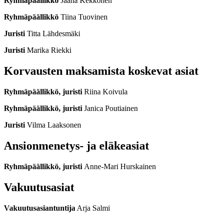
Ryhmäpäällikkö
Jaana Kekkonen
Ryhmäpäällikkö
Tiina Tuovinen
Juristi
Titta Lähdesmäki
Juristi
Marika Riekki
Korvausten maksamista koskevat asiat
Ryhmäpäällikkö, juristi
Riina Koivula
Ryhmäpäällikkö, juristi
Janica Poutiainen
Juristi
Vilma Laaksonen
Ansionmenetys- ja eläkeasiat
Ryhmäpäällikkö, juristi
Anne-Mari Hurskainen
Vakuutusasiat
Vakuutusasiantuntija
Arja Salmi