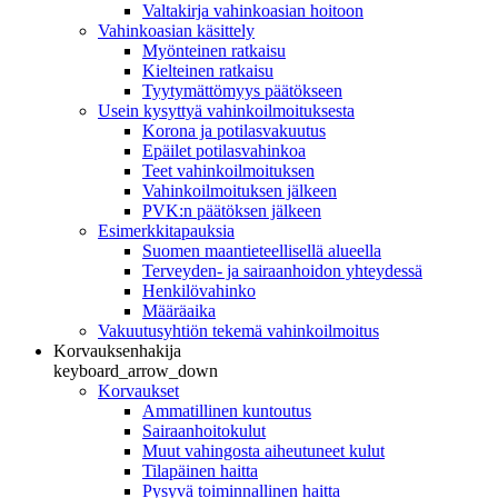
Valtakirja vahinkoasian hoitoon
Vahinkoasian käsittely
Myönteinen ratkaisu
Kielteinen ratkaisu
Tyytymättömyys päätökseen
Usein kysyttyä vahinkoilmoituksesta
Korona ja potilasvakuutus
Epäilet potilasvahinkoa
Teet vahinkoilmoituksen
Vahinkoilmoituksen jälkeen
PVK:n päätöksen jälkeen
Esimerkkitapauksia
Suomen maantieteellisellä alueella
Terveyden- ja sairaanhoidon yhteydessä
Henkilövahinko
Määräaika
Vakuutusyhtiön tekemä vahinkoilmoitus
Korvauksenhakija
keyboard_arrow_down
Korvaukset
Ammatillinen kuntoutus
Sairaanhoitokulut
Muut vahingosta aiheutuneet kulut
Tilapäinen haitta
Pysyvä toiminnallinen haitta