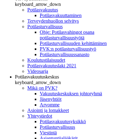
keyboard_arrow_down
Potilasvakuutus
Potilasvakuuttaminen
Terveydenhuollon selvitys
Potilasturvallisuus
Ohje: Potilasvahingot osana
potilasturvallisuustyötä
Potilasturvallisuuden kehittäminen
PVK:n potilasturvallisuustyö
Potilasturvallisuussanasto
Koulutustilaisuudet
Potilasvakuutuslaki 2021
Videosarja
Potilasvakuutuskeskus
keyboard_arrow_down
Mikä on PVK?
Vakuutuskeskuksen johtoryhmä
Jäsenyhtiöt
Arvomme
Asiointi ja lomakkeet
Yhteystiedot
Potilasvakuutusyksikkö
Potilasturvallisuus
Viestintä
Asiantuntijalääkärit