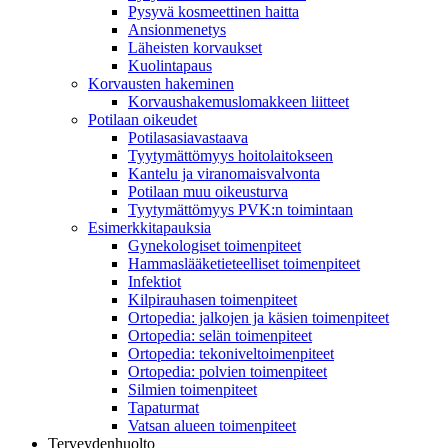
Pysyvä kosmeettinen haitta
Ansionmenetys
Läheisten korvaukset
Kuolintapaus
Korvausten hakeminen
Korvaushakemuslomakkeen liitteet
Potilaan oikeudet
Potilasasiavastaava
Tyytymättömyys hoitolaitokseen
Kantelu ja viranomaisvalvonta
Potilaan muu oikeusturva
Tyytymättömyys PVK:n toimintaan
Esimerkkitapauksia
Gynekologiset toimenpiteet
Hammaslääketieteelliset toimenpiteet
Infektiot
Kilpirauhasen toimenpiteet
Ortopedia: jalkojen ja käsien toimenpiteet
Ortopedia: selän toimenpiteet
Ortopedia: tekoniveltoimenpiteet
Ortopedia: polvien toimenpiteet
Silmien toimenpiteet
Tapaturmat
Vatsan alueen toimenpiteet
Terveydenhuolto