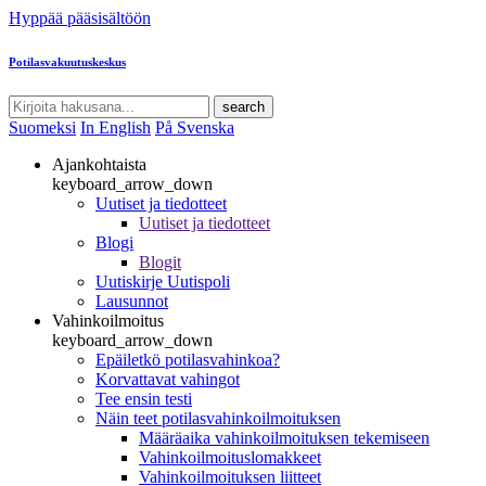
Hyppää pääsisältöön
Potilasvakuutuskeskus
search
Suomeksi
In English
På Svenska
Ajankohtaista
keyboard_arrow_down
Uutiset ja tiedotteet
Uutiset ja tiedotteet
Blogi
Blogit
Uutiskirje Uutispoli
Lausunnot
Vahinkoilmoitus
keyboard_arrow_down
Epäiletkö potilasvahinkoa?
Korvattavat vahingot
Tee ensin testi
Näin teet potilasvahinkoilmoituksen
Määräaika vahinkoilmoituksen tekemiseen
Vahinkoilmoituslomakkeet
Vahinkoilmoituksen liitteet