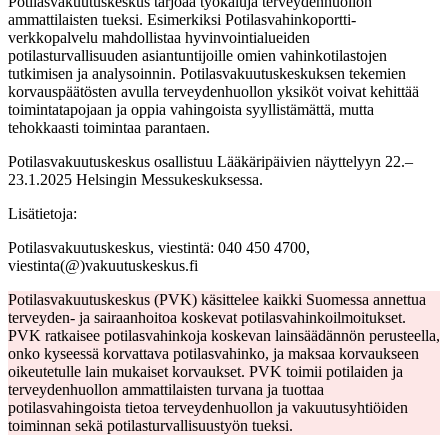
Potilasvakuutuskeskus tarjoaa työkaluja terveydenhuollon
ammattilaisten tueksi. Esimerkiksi Potilasvahinkoportti-
verkkopalvelu mahdollistaa hyvinvointialueiden
potilasturvallisuuden asiantuntijoille omien vahinkotilastojen
tutkimisen ja analysoinnin. Potilasvakuutuskeskuksen tekemien
korvauspäätösten avulla terveydenhuollon yksiköt voivat kehittää
toimintatapojaan ja oppia vahingoista syyllistämättä, mutta
tehokkaasti toimintaa parantaen.
Potilasvakuutuskeskus osallistuu Lääkäripäivien näyttelyyn 22.–
23.1.2025 Helsingin Messukeskuksessa.
Lisätietoja:
Potilasvakuutuskeskus, viestintä: 040 450 4700,
viestinta(@)vakuutuskeskus.fi
Potilasvakuutuskeskus (PVK) käsittelee kaikki Suomessa annettua
terveyden- ja sairaanhoitoa koskevat potilasvahinkoilmoitukset.
PVK ratkaisee potilasvahinkoja koskevan lainsäädännön perusteella,
onko kyseessä korvattava potilasvahinko, ja maksaa korvaukseen
oikeutetulle lain mukaiset korvaukset. PVK toimii potilaiden ja
terveydenhuollon ammattilaisten turvana ja tuottaa
potilasvahingoista tietoa terveydenhuollon ja vakuutusyhtiöiden
toiminnan sekä potilasturvallisuustyön tueksi.