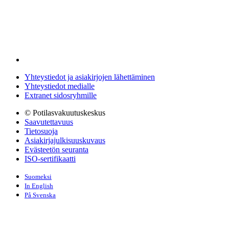
Yhteystiedot ja asiakirjojen lähettäminen
Yhteystiedot medialle
Extranet sidosryhmille
© Potilasvakuutuskeskus
Saavutettavuus
Tietosuoja
Asiakirjajulkisuuskuvaus
Evästeetön seuranta
ISO-sertifikaatti
Suomeksi
In English
På Svenska