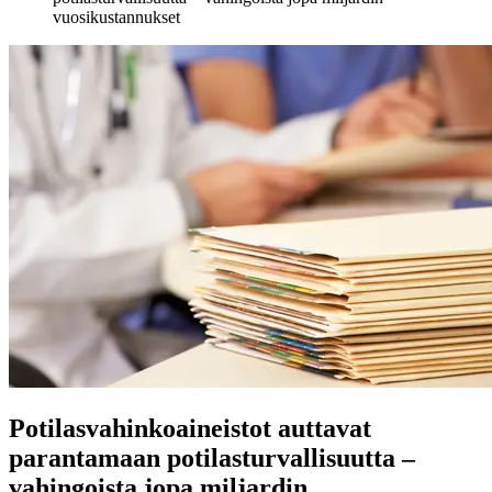
vuosikustannukset
Potilasvahinkoaineistot auttavat
parantamaan potilasturvallisuutta –
vahingoista jopa miljardin