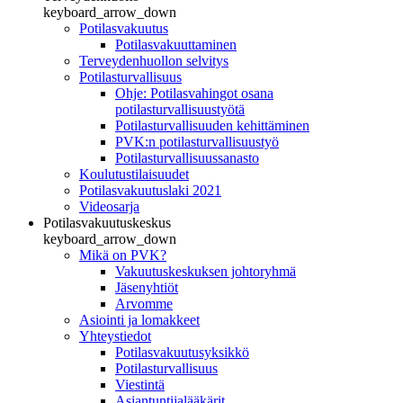
keyboard_arrow_down
Potilasvakuutus
Potilasvakuuttaminen
Terveydenhuollon selvitys
Potilasturvallisuus
Ohje: Potilasvahingot osana
potilasturvallisuustyötä
Potilasturvallisuuden kehittäminen
PVK:n potilasturvallisuustyö
Potilasturvallisuussanasto
Koulutustilaisuudet
Potilasvakuutuslaki 2021
Videosarja
Potilasvakuutuskeskus
keyboard_arrow_down
Mikä on PVK?
Vakuutuskeskuksen johtoryhmä
Jäsenyhtiöt
Arvomme
Asiointi ja lomakkeet
Yhteystiedot
Potilasvakuutusyksikkö
Potilasturvallisuus
Viestintä
Asiantuntijalääkärit