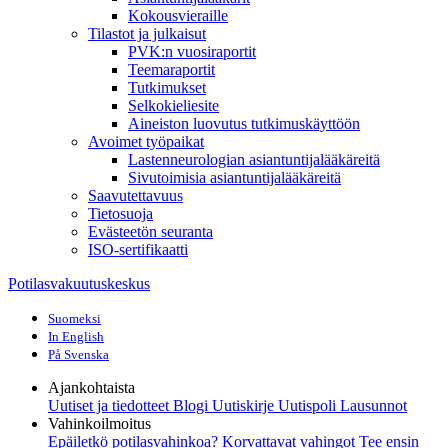
Kokousvieraille
Tilastot ja julkaisut
PVK:n vuosiraportit
Teemaraportit
Tutkimukset
Selkokieliesite
Aineiston luovutus tutkimuskäyttöön
Avoimet työpaikat
Lastenneurologian asiantuntijalääkäreitä
Sivutoimisia asiantuntijalääkäreitä
Saavutettavuus
Tietosuoja
Evästeetön seuranta
ISO-sertifikaatti
Potilasvakuutuskeskus
Suomeksi
In English
På Svenska
Ajankohtaista
Uutiset ja tiedotteet
Blogi
Uutiskirje Uutispoli
Lausunnot
Vahinkoilmoitus
Epäiletkö potilasvahinkoa?
Korvattavat vahingot
Tee ensin