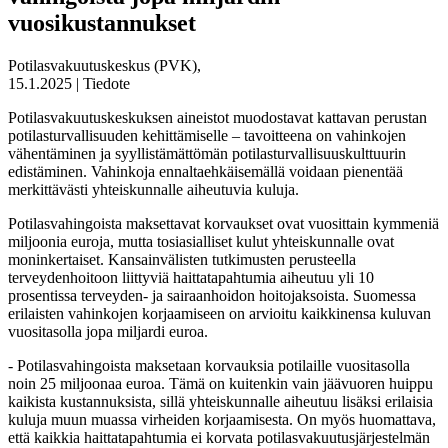
vuosikustannukset
Potilasvakuutuskeskus (PVK),
15.1.2025 | Tiedote
Potilasvakuutuskeskuksen aineistot muodostavat kattavan perustan
potilasturvallisuuden kehittämiselle – tavoitteena on vahinkojen
vähentäminen ja syyllistämättömän potilasturvallisuuskulttuurin
edistäminen. Vahinkoja ennaltaehkäisemällä voidaan pienentää
merkittävästi yhteiskunnalle aiheutuvia kuluja.
Potilasvahingoista maksettavat korvaukset ovat vuosittain kymmeniä
miljoonia euroja, mutta tosiasialliset kulut yhteiskunnalle ovat
moninkertaiset. Kansainvälisten tutkimusten perusteella
terveydenhoitoon liittyviä haittatapahtumia aiheutuu yli 10
prosentissa terveyden- ja sairaanhoidon hoitojaksoista. Suomessa
erilaisten vahinkojen korjaamiseen on arvioitu kaikkinensa kuluvan
vuositasolla jopa miljardi euroa.
- Potilasvahingoista maksetaan korvauksia potilaille vuositasolla
noin 25 miljoonaa euroa. Tämä on kuitenkin vain jäävuoren huippu
kaikista kustannuksista, sillä yhteiskunnalle aiheutuu lisäksi erilaisia
kuluja muun muassa virheiden korjaamisesta. On myös huomattava,
että kaikkia haittatapahtumia ei korvata potilasvakuutusjärjestelmän