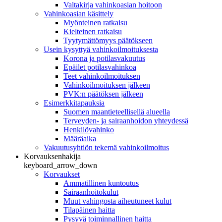
Valtakirja vahinkoasian hoitoon
Vahinkoasian käsittely
Myönteinen ratkaisu
Kielteinen ratkaisu
Tyytymättömyys päätökseen
Usein kysyttyä vahinkoilmoituksesta
Korona ja potilasvakuutus
Epäilet potilasvahinkoa
Teet vahinkoilmoituksen
Vahinkoilmoituksen jälkeen
PVK:n päätöksen jälkeen
Esimerkkitapauksia
Suomen maantieteellisellä alueella
Terveyden- ja sairaanhoidon yhteydessä
Henkilövahinko
Määräaika
Vakuutusyhtiön tekemä vahinkoilmoitus
Korvauksenhakija
keyboard_arrow_down
Korvaukset
Ammatillinen kuntoutus
Sairaanhoitokulut
Muut vahingosta aiheutuneet kulut
Tilapäinen haitta
Pysyvä toiminnallinen haitta