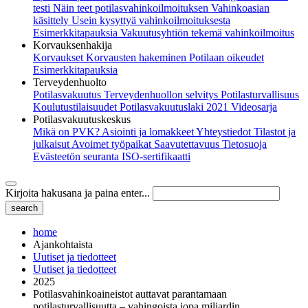
testi
Näin teet potilasvahinkoilmoituksen
Vahinkoasian
käsittely
Usein kysyttyä vahinkoilmoituksesta
Esimerkkitapauksia
Vakuutusyhtiön tekemä vahinkoilmoitus
Korvauksenhakija
Korvaukset
Korvausten hakeminen
Potilaan oikeudet
Esimerkkitapauksia
Terveydenhuolto
Potilasvakuutus
Terveydenhuollon selvitys
Potilasturvallisuus
Koulutustilaisuudet
Potilasvakuutuslaki 2021
Videosarja
Potilasvakuutuskeskus
Mikä on PVK?
Asiointi ja lomakkeet
Yhteystiedot
Tilastot ja
julkaisut
Avoimet työpaikat
Saavutettavuus
Tietosuoja
Evästeetön seuranta
ISO-sertifikaatti
Kirjoita hakusana ja paina enter...
home
Ajankohtaista
Uutiset ja tiedotteet
Uutiset ja tiedotteet
2025
Potilasvahinkoaineistot auttavat parantamaan
potilasturvallisuutta – vahingoista jopa miljardin