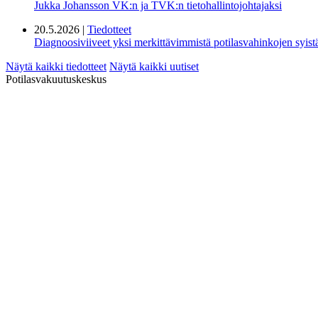
Jukka Johansson VK:n ja TVK:n tietohallintojohtajaksi
20.5.2026 |
Tiedotteet
Diagnoosiviiveet yksi merkittävimmistä potilasvahinkojen syis
Näytä kaikki tiedotteet
Näytä kaikki uutiset
Potilasvakuutuskeskus