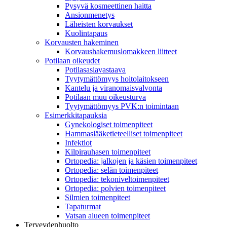
Pysyvä kosmeettinen haitta
Ansionmenetys
Läheisten korvaukset
Kuolintapaus
Korvausten hakeminen
Korvaushakemuslomakkeen liitteet
Potilaan oikeudet
Potilasasiavastaava
Tyytymättömyys hoitolaitokseen
Kantelu ja viranomaisvalvonta
Potilaan muu oikeusturva
Tyytymättömyys PVK:n toimintaan
Esimerkkitapauksia
Gynekologiset toimenpiteet
Hammaslääketieteelliset toimenpiteet
Infektiot
Kilpirauhasen toimenpiteet
Ortopedia: jalkojen ja käsien toimenpiteet
Ortopedia: selän toimenpiteet
Ortopedia: tekoniveltoimenpiteet
Ortopedia: polvien toimenpiteet
Silmien toimenpiteet
Tapaturmat
Vatsan alueen toimenpiteet
Terveydenhuolto