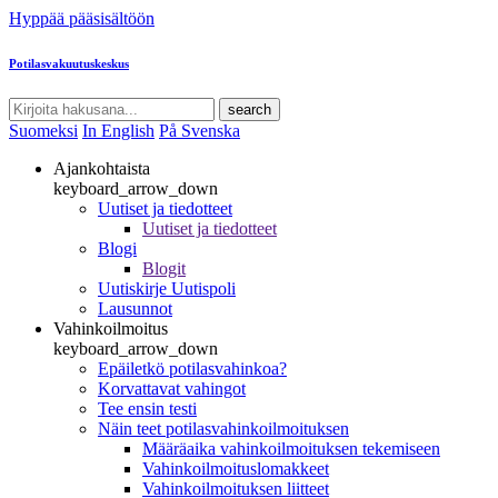
Hyppää pääsisältöön
Potilasvakuutuskeskus
search
Suomeksi
In English
På Svenska
Ajankohtaista
keyboard_arrow_down
Uutiset ja tiedotteet
Uutiset ja tiedotteet
Blogi
Blogit
Uutiskirje Uutispoli
Lausunnot
Vahinkoilmoitus
keyboard_arrow_down
Epäiletkö potilasvahinkoa?
Korvattavat vahingot
Tee ensin testi
Näin teet potilasvahinkoilmoituksen
Määräaika vahinkoilmoituksen tekemiseen
Vahinkoilmoituslomakkeet
Vahinkoilmoituksen liitteet