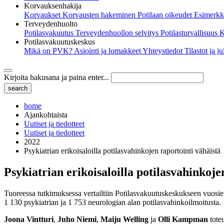
Korvauksenhakija
Korvaukset
Korvausten hakeminen
Potilaan oikeudet
Esimerkk
Terveydenhuolto
Potilasvakuutus
Terveydenhuollon selvitys
Potilasturvallisuus
K
Potilasvakuutuskeskus
Mikä on PVK?
Asiointi ja lomakkeet
Yhteystiedot
Tilastot ja j
Kirjoita hakusana ja paina enter...
home
Ajankohtaista
Uutiset ja tiedotteet
Uutiset ja tiedotteet
2022
Psykiatrian erikoisaloilla potilasvahinkojen raportointi vähäistä
Psykiatrian erikoisaloilla potilasvahinkoje
Tuoreessa tutkimuksessa vertailtiin Potilasvakuutuskeskukseen vuosien
1 130 psykiatrian ja 1 753 neurologian alan potilasvahinkoilmoitusta.
Joona Vintturi
,
Juho Niemi
,
Maiju Welling
ja
Olli Kampman
toteu