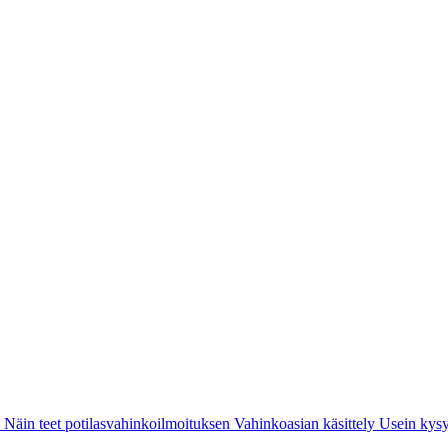
i
Näin teet potilasvahinkoilmoituksen
Vahinkoasian käsittely
Usein kysy