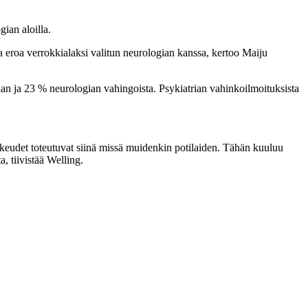
ian aloilla.
sa eroa verrokkialaksi valitun neurologian kanssa, kertoo Maiju
ian ja 23 % neurologian vahingoista. Psykiatrian vahinkoilmoituksista
ikeudet toteutuvat siinä missä muidenkin potilaiden. Tähän kuuluu
, tiivistää Welling.