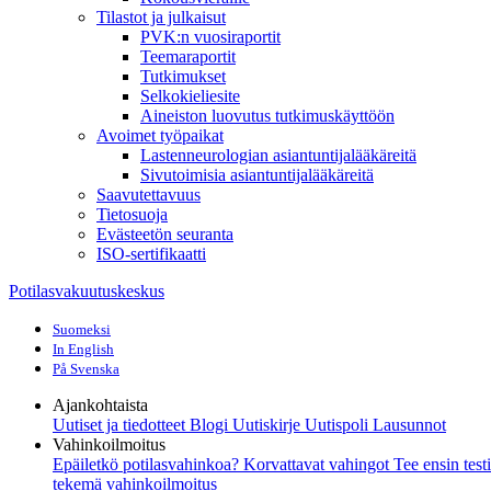
Tilastot ja julkaisut
PVK:n vuosiraportit
Teemaraportit
Tutkimukset
Selkokieliesite
Aineiston luovutus tutkimuskäyttöön
Avoimet työpaikat
Lastenneurologian asiantuntijalääkäreitä
Sivutoimisia asiantuntijalääkäreitä
Saavutettavuus
Tietosuoja
Evästeetön seuranta
ISO-sertifikaatti
Potilasvakuutuskeskus
Suomeksi
In English
På Svenska
Ajankohtaista
Uutiset ja tiedotteet
Blogi
Uutiskirje Uutispoli
Lausunnot
Vahinkoilmoitus
Epäiletkö potilasvahinkoa?
Korvattavat vahingot
Tee ensin test
tekemä vahinkoilmoitus