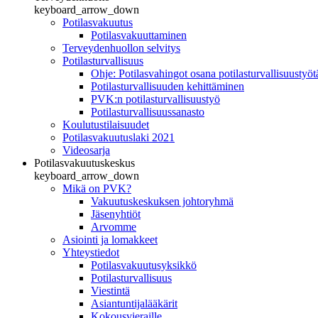
keyboard_arrow_down
Potilasvakuutus
Potilasvakuuttaminen
Terveydenhuollon selvitys
Potilasturvallisuus
Ohje: Potilasvahingot osana potilasturvallisuustyöt
Potilasturvallisuuden kehittäminen
PVK:n potilasturvallisuustyö
Potilasturvallisuussanasto
Koulutustilaisuudet
Potilasvakuutuslaki 2021
Videosarja
Potilasvakuutuskeskus
keyboard_arrow_down
Mikä on PVK?
Vakuutuskeskuksen johtoryhmä
Jäsenyhtiöt
Arvomme
Asiointi ja lomakkeet
Yhteystiedot
Potilasvakuutusyksikkö
Potilasturvallisuus
Viestintä
Asiantuntijalääkärit
Kokousvieraille