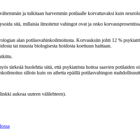
i vähemmän ja tulkitaan harvemmin potilaalle korvattavaksi kuin neurolog
ysoida sitä, millaisia ilmoitetut vahingot ovat ja onko korvausprosentis
ologian alan potilasvahinkoilmoitusta. Korvauksiin johti 12 % psykiatr
dosta tai muusta biologisesta hoidosta koettuun haittaan.
tkittu.
 tärkeää huolehtia siitä, että psykiatrista hoitoa saavien potilaiden o
koilmoitus silloin kuin on aihetta epäillä potilasvahingon mahdollisuutta
linkki aukeaa uuteen välilehteen).
idossa