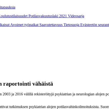
itapauksia
oulutustilaisuudet
Potilasvakuutuslaki 2021
Videosarja
ulkaisut
Avoimet työpaikat
Saavutettavuus
Tietosuoja
Evästeetön seuran
n raportointi vähäistä
 2003 ja 2016 välillä rekisteröityjä psykiatrian ja neurologian alojen 
ttivat tutkimuksen psykiatrian alojen potilasvahinkoilmoituksista. Suom