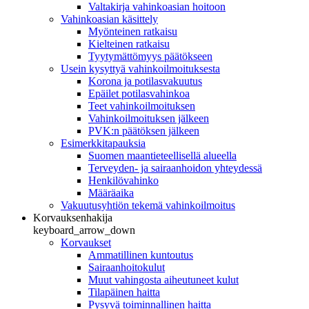
Valtakirja vahinkoasian hoitoon
Vahinkoasian käsittely
Myönteinen ratkaisu
Kielteinen ratkaisu
Tyytymättömyys päätökseen
Usein kysyttyä vahinkoilmoituksesta
Korona ja potilasvakuutus
Epäilet potilasvahinkoa
Teet vahinkoilmoituksen
Vahinkoilmoituksen jälkeen
PVK:n päätöksen jälkeen
Esimerkkitapauksia
Suomen maantieteellisellä alueella
Terveyden- ja sairaanhoidon yhteydessä
Henkilövahinko
Määräaika
Vakuutusyhtiön tekemä vahinkoilmoitus
Korvauksenhakija
keyboard_arrow_down
Korvaukset
Ammatillinen kuntoutus
Sairaanhoitokulut
Muut vahingosta aiheutuneet kulut
Tilapäinen haitta
Pysyvä toiminnallinen haitta