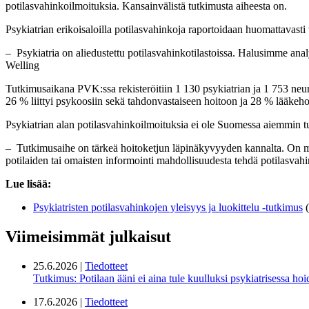
potilasvahinkoilmoituksia. Kansainvälistä tutkimusta aiheesta on.
Psykiatrian erikoisaloilla potilasvahinkoja raportoidaan huomattavast
‒ Psykiatria on aliedustettu potilasvahinkotilastoissa. Halusimme anal
Welling
Tutkimusaikana PVK:ssa rekisteröitiin 1 130 psykiatrian ja 1 753 neur
26 % liittyi psykoosiin sekä tahdonvastaiseen hoitoon ja 28 % lääkehoi
Psykiatrian alan potilasvahinkoilmoituksia ei ole Suomessa aiemmin tu
‒ Tutkimusaihe on tärkeä hoitoketjun läpinäkyvyyden kannalta. On myös
potilaiden tai omaisten informointi mahdollisuudesta tehdä potilasvahin
Lue lisää:
Psykiatristen potilasvahinkojen yleisyys ja luokittelu -tutkimus
(
Viimeisimmät julkaisut
25.6.2026 |
Tiedotteet
Tutkimus: Potilaan ääni ei aina tule kuulluksi psykiatrisessa ho
17.6.2026 |
Tiedotteet