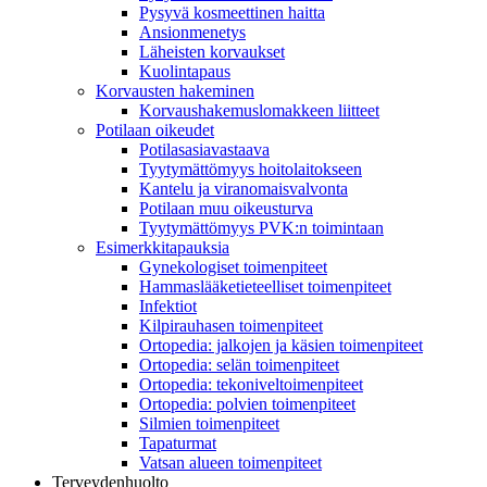
Pysyvä kosmeettinen haitta
Ansionmenetys
Läheisten korvaukset
Kuolintapaus
Korvausten hakeminen
Korvaushakemuslomakkeen liitteet
Potilaan oikeudet
Potilasasiavastaava
Tyytymättömyys hoitolaitokseen
Kantelu ja viranomaisvalvonta
Potilaan muu oikeusturva
Tyytymättömyys PVK:n toimintaan
Esimerkkitapauksia
Gynekologiset toimenpiteet
Hammaslääketieteelliset toimenpiteet
Infektiot
Kilpirauhasen toimenpiteet
Ortopedia: jalkojen ja käsien toimenpiteet
Ortopedia: selän toimenpiteet
Ortopedia: tekoniveltoimenpiteet
Ortopedia: polvien toimenpiteet
Silmien toimenpiteet
Tapaturmat
Vatsan alueen toimenpiteet
Terveydenhuolto