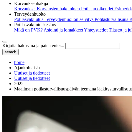
Korvauksenhakija
Korvaukset
Korvausten hakeminen
Potilaan oikeudet
Esimerkk
Terveydenhuolto
Potilasvakuutus
Terveydenhuollon selvitys
Potilasturvallisuus
K
Potilasvakuutuskeskus
Mikä on PVK?
Asiointi ja lomakkeet
Yhteystiedot
Tilastot ja j
Kirjoita hakusana ja paina enter...
home
Ajankohtaista
Uutiset ja tiedotteet
Uutiset ja tiedotteet
2022
Maailman potilasturvallisuuspäivän teemana lääkitysturvallisuu