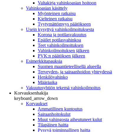
Valtakirja vahinkoasian hoitoon
Vahinkoasian käsittely
Myönteinen ratkaisu
Kielteinen ratkaisu
Tyytymättömyys päätökseen
Usein kysyttyä vahinkoilmoituksesta
Korona ja potilasvakuutus
Epäilet potilasvahinkoa
Teet vahinkoilmoituksen
Vahinkoilmoituksen jälkeen
PVK:n päätöksen jälkeen
Esimerkkitapauksia
Suomen maantieteellisellä alueella
Terveyden- ja sairaanhoidon yhteydessä
Henkilövahinko
Määräaika
Vakuutusyhtiön tekemä vahinkoilmoitus
Korvauksenhakija
keyboard_arrow_down
Korvaukset
Ammatillinen kuntoutus
Sairaanhoitokulut
Muut vahingosta aiheutuneet kulut
Tilapäinen haitta
Pysyvä toiminnallinen haitta