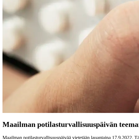
Maailman potilasturvallisuuspäivän teeman
Maailman potilasturvallisuuspäivää vietetään lauantaina 17.9.2022. T