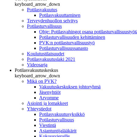
keyboard_arrow_down
Potilasvakuutus
Potilasvakuuttaminen
Terveydenhuollon selvitys
Potilasturvallisuus
Ohje: Potilasvahingot osana potilasturvallisuustyöt
Potilasturvallisuuden kehittäminen
PVK:n potilasturvallisuustyö
Potilasturvallisuussanasto
Koulutustilaisuudet
Potilasvakuutuslaki 2021
Videosarja
Potilasvakuutuskeskus
keyboard_arrow_down
Mikä on PVK?
Vakuutuskeskuksen johtoryhmä
Jäsenyhtiöt
Arvomme
Asiointi ja lomakkeet
Yhteystiedot
Potilasvakuutusyksikkö
Potilasturvallisuus
Viestintä
Asiantuntijalääkärit
Kokousvieraille