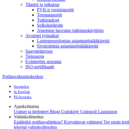
Tilastot ja julkaisut
PVK:n vuosiraportit
Teemaraportit
Tutkimukset
Selkokieliesite
Aineiston luovutus tutkimuskäyttöön
Avoimet työpaikat
Lastenneurologian asiantuntijalääkäreitä
Sivutoimisia asiantuntijalääkäreitä
Saavutettavuus
Tietosuoja
Evästeetön seuranta
ISO-sertifikaatti
Potilasvakuutuskeskus
Suomeksi
In English
På Svenska
Ajankohtaista
Uutiset ja tiedotteet
Blogi
Uutiskirje Uutispoli
Lausunnot
Vahinkoilmoitus
Epäiletkö potilasvahinkoa?
Korvattavat vahingot
Tee ensin test
tekemä vahinkoilmoitus