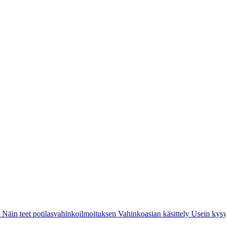
i
Näin teet potilasvahinkoilmoituksen
Vahinkoasian käsittely
Usein kysy