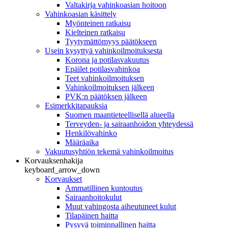
Valtakirja vahinkoasian hoitoon
Vahinkoasian käsittely
Myönteinen ratkaisu
Kielteinen ratkaisu
Tyytymättömyys päätökseen
Usein kysyttyä vahinkoilmoituksesta
Korona ja potilasvakuutus
Epäilet potilasvahinkoa
Teet vahinkoilmoituksen
Vahinkoilmoituksen jälkeen
PVK:n päätöksen jälkeen
Esimerkkitapauksia
Suomen maantieteellisellä alueella
Terveyden- ja sairaanhoidon yhteydessä
Henkilövahinko
Määräaika
Vakuutusyhtiön tekemä vahinkoilmoitus
Korvauksenhakija
keyboard_arrow_down
Korvaukset
Ammatillinen kuntoutus
Sairaanhoitokulut
Muut vahingosta aiheutuneet kulut
Tilapäinen haitta
Pysyvä toiminnallinen haitta