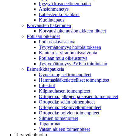
Pysyvä kosmeettinen haitta
Ansionmenetys
Läheisten korvaukset
Kuolintapaus
Korvausten hakeminen
Korvaushakemuslomakkeen liitteet
Potilaan oikeudet
Potilasasiavastaava
Tyytymättömyys hoitolaitokseen
Kantelu ja viranomaisvalvonta
Potilaan muu oikeusturva
Tyytymättömyys PVK:n toimintaan
Esimerkkitapauksia
Gynekologiset toimenpiteet
Hammaslääketieteelliset toimenpiteet
Infektiot
Kilpirauhasen toimenpiteet
Ortopedia: jalkojen ja käsien toimenpiteet
Ortopedia: selän toimenpiteet
Ortopedia: tekoniveltoimenpiteet
Ortopedia: polvien toimenpiteet
Silmien toimenpiteet
Tapaturmat
Vatsan alueen toimenpiteet
Terveydenhuolto