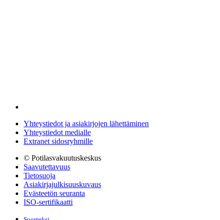
Yhteystiedot ja asiakirjojen lähettäminen
Yhteystiedot medialle
Extranet sidosryhmille
© Potilasvakuutuskeskus
Saavutettavuus
Tietosuoja
Asiakirjajulkisuuskuvaus
Evästeetön seuranta
ISO-sertifikaatti
Suomeksi