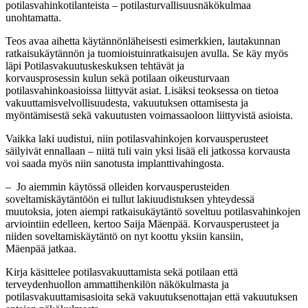
potilasvahinkotilanteista – potilasturvallisuusnäkökulmaa
unohtamatta.
Teos avaa aihetta käytännönläheisesti esimerkkien, lautakunnan
ratkaisukäytännön ja tuomioistuinratkaisujen avulla. Se käy myös
läpi Potilasvakuutuskeskuksen tehtävät ja
korvausprosessin kulun sekä potilaan oikeusturvaan
potilasvahinkoasioissa liittyvät asiat. Lisäksi teoksessa on tietoa
vakuuttamisvelvollisuudesta, vakuutuksen ottamisesta ja
myöntämisestä sekä vakuutusten voimassaoloon liittyvistä asioista.
Vaikka laki uudistui, niin potilasvahinkojen korvausperusteet
säilyivät ennallaan – niitä tuli vain yksi lisää eli jatkossa korvausta
voi saada myös niin sanotusta implanttivahingosta.
‒ Jo aiemmin käytössä olleiden korvausperusteiden
soveltamiskäytäntöön ei tullut lakiuudistuksen yhteydessä
muutoksia, joten aiempi ratkaisukäytäntö soveltuu potilasvahinkojen
arviointiin edelleen, kertoo Saija Mäenpää. Korvausperusteet ja
niiden soveltamiskäytäntö on nyt koottu yksiin kansiin,
Mäenpää jatkaa
.
Kirja käsittelee potilasvakuuttamista sekä potilaan että
terveydenhuollon ammattihenkilön näkökulmasta ja
potilasvakuuttamisasioita sekä vakuutuksenottajan että vakuutuksen