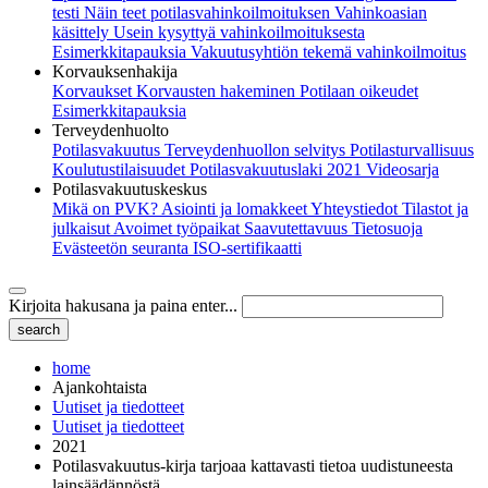
testi
Näin teet potilasvahinkoilmoituksen
Vahinkoasian
käsittely
Usein kysyttyä vahinkoilmoituksesta
Esimerkkitapauksia
Vakuutusyhtiön tekemä vahinkoilmoitus
Korvauksenhakija
Korvaukset
Korvausten hakeminen
Potilaan oikeudet
Esimerkkitapauksia
Terveydenhuolto
Potilasvakuutus
Terveydenhuollon selvitys
Potilasturvallisuus
Koulutustilaisuudet
Potilasvakuutuslaki 2021
Videosarja
Potilasvakuutuskeskus
Mikä on PVK?
Asiointi ja lomakkeet
Yhteystiedot
Tilastot ja
julkaisut
Avoimet työpaikat
Saavutettavuus
Tietosuoja
Evästeetön seuranta
ISO-sertifikaatti
Kirjoita hakusana ja paina enter...
home
Ajankohtaista
Uutiset ja tiedotteet
Uutiset ja tiedotteet
2021
Potilasvakuutus-kirja tarjoaa kattavasti tietoa uudistuneesta
lainsäädännöstä