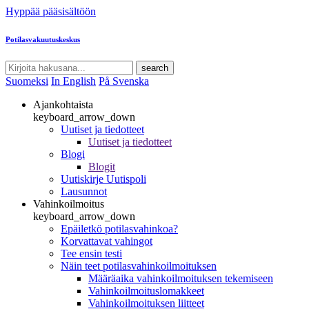
Hyppää pääsisältöön
Potilasvakuutuskeskus
search
Suomeksi
In English
På Svenska
Ajankohtaista
keyboard_arrow_down
Uutiset ja tiedotteet
Uutiset ja tiedotteet
Blogi
Blogit
Uutiskirje Uutispoli
Lausunnot
Vahinkoilmoitus
keyboard_arrow_down
Epäiletkö potilasvahinkoa?
Korvattavat vahingot
Tee ensin testi
Näin teet potilasvahinkoilmoituksen
Määräaika vahinkoilmoituksen tekemiseen
Vahinkoilmoituslomakkeet
Vahinkoilmoituksen liitteet