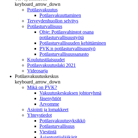
keyboard_arrow_down
Potilasvakuutus
Potilasvakuuttaminen
Terveydenhuollon selvitys
Potilasturvallisuus
Ohje: Potilasvahingot osana
potilasturvallisuustyötä
Potilasturvallisuuden kehittäminen
PVK:n potilasturvallisuustyö
Potilasturvallisuussanasto
Koulutustilaisuudet
Potilasvakuutuslaki 2021
Videosarja
Potilasvakuutuskeskus
keyboard_arrow_down
Mikä on PVK?
Vakuutuskeskuksen johtoryhmä
Jäsenyhtiöt
Arvomme
Asiointi ja lomakkeet
Yhteystiedot
Potilasvakuutusyksikkö
Potilasturvallisuus
Viestintä
Asiantuntijalääkärit