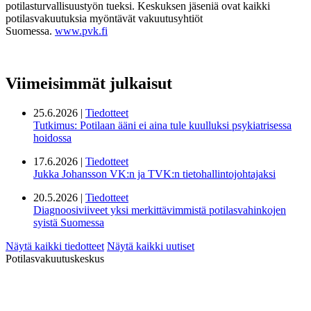
potilasturvallisuustyön tueksi. Keskuksen jäseniä ovat kaikki
potilasvakuutuksia myöntävät vakuutusyhtiöt
Suomessa.
www.pvk.fi
Viimeisimmät julkaisut
25.6.2026 |
Tiedotteet
Tutkimus: Potilaan ääni ei aina tule kuulluksi psykiatrisessa
hoidossa
17.6.2026 |
Tiedotteet
Jukka Johansson VK:n ja TVK:n tietohallintojohtajaksi
20.5.2026 |
Tiedotteet
Diagnoosiviiveet yksi merkittävimmistä potilasvahinkojen
syistä Suomessa
Näytä kaikki tiedotteet
Näytä kaikki uutiset
Potilasvakuutuskeskus