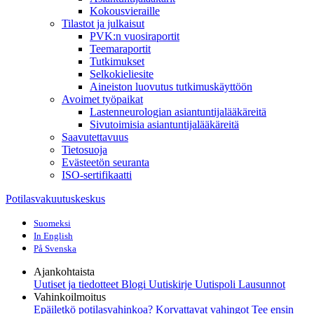
Kokousvieraille
Tilastot ja julkaisut
PVK:n vuosiraportit
Teemaraportit
Tutkimukset
Selkokieliesite
Aineiston luovutus tutkimuskäyttöön
Avoimet työpaikat
Lastenneurologian asiantuntijalääkäreitä
Sivutoimisia asiantuntijalääkäreitä
Saavutettavuus
Tietosuoja
Evästeetön seuranta
ISO-sertifikaatti
Potilasvakuutuskeskus
Suomeksi
In English
På Svenska
Ajankohtaista
Uutiset ja tiedotteet
Blogi
Uutiskirje Uutispoli
Lausunnot
Vahinkoilmoitus
Epäiletkö potilasvahinkoa?
Korvattavat vahingot
Tee ensin