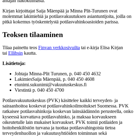
antajan näkökulmasta.
Kirjan kirjoittajat Saija Mäenpää ja Minna Plit-Turunen ovat
molemmat lakimiehiä ja potilasvakuutuksen asiantuntijoita, joilla on
pitkä kokemus työskentelystä potilasvahinkoasioiden parissa.
Teoksen tilaaminen
Tilaa painettu teos
Finvan verkkosivuilta
tai e-kirja Elisa Kirjan
tai
Ellibsin
kautta.
Lisätietoja:
Johtaja Minna-Plit Turunen, p. 040 450 4632
LakimiesSaija Mäenpää, p. 040 450 4608
etunimi.sukunimi@vakuutuskeskus.fi
Viestintä p. 040 450 4700
Potilasvakuutuskeskus (PVK) käsittelee kaikki terveyden- ja
sairaanhoitoa koskevat potilasvahinkoilmoitukset Suomessa. PVK
ratkaisee potilasvahinkoja koskevan lainsäädännön perusteella, onko
kyseessä korvattava potilasvahinko, ja maksaa korvaukseen
oikeutetulle lain mukaiset korvaukset. PVK toimii potilaiden ja
hoitohenkilöstön turvana ja tuottaa potilasvahingoista tietoa
terveydenhuollon ja vakuutusyhtiöiden toiminnan sekä