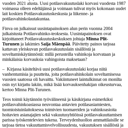
vuoden 2021 alusta. Uusi potilasvakuutuslaki korvasi vuodesta 1987
voimassa olleen edeltäjänsä ja voimaan tulivat myös kokonaan uudet
lait koskien Potilasvakuutuskeskusta ja liikenne- ja
potilasvahinkolautakuntaa.
Finva on julkaissut uusintapainoksen alun perin vuonna 2004
julkaistusta Potilasvahinko-teoksesta. Uusintapainoksen ovat
kirjoittaneet Potilasvakuutuskeskuksen johtaja
Minna Plit-
Turunen
ja lakimies
Saija Mäenpää
. Päivitetty painos tarjoaa
kattavan yleiskuvan potilasvakuutuslain sisällöstä ja
soveltamiskäytännöstä: millä perusteilla vahinkoja korvataan ja
minkälaisia korvauksia vahingoista maksetaan?
‒ Kirjassa käsiteltävä uusi potilasvakuutuslaki korjaa niitä
vanhentumisia ja puutteita, joita potilasvahinkolain soveltamisessa
vuosien saatossa oli havaittu. Vakiintuneet laintulkinnat on monilta
osin nyt kirjattu lakiin, mikä lisää korvauksenhakijan oikeusturvaa,
kertoo Minna Plit-Turunen.
Teos toimii käytännön työvälineenä ja käsikirjana esimerkiksi
potilasvahinkoasiassa neuvontaa antavien potilasasiamiesten,
tuomioistuinlaitoksessa toimivien tuomareiden ja vahinkoasioita
hoitavien asianajajien sekä vakuutusyhtiöissä potilasvakuuttamisen
parissa työskentelevien tukena. Terveydenhuollon ammattilaisille se
tarjoaa tietoa vakuuttamisvelvollisuudesta, vakuutuksen sisällöstä ja