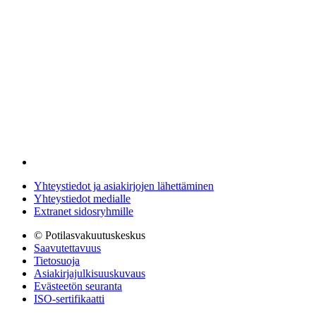
Yhteystiedot ja asiakirjojen lähettäminen
Yhteystiedot medialle
Extranet sidosryhmille
© Potilasvakuutuskeskus
Saavutettavuus
Tietosuoja
Asiakirjajulkisuuskuvaus
Evästeetön seuranta
ISO-sertifikaatti