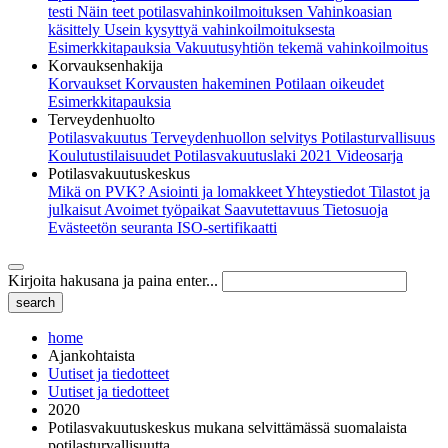
testi
Näin teet potilasvahinkoilmoituksen
Vahinkoasian
käsittely
Usein kysyttyä vahinkoilmoituksesta
Esimerkkitapauksia
Vakuutusyhtiön tekemä vahinkoilmoitus
Korvauksenhakija
Korvaukset
Korvausten hakeminen
Potilaan oikeudet
Esimerkkitapauksia
Terveydenhuolto
Potilasvakuutus
Terveydenhuollon selvitys
Potilasturvallisuus
Koulutustilaisuudet
Potilasvakuutuslaki 2021
Videosarja
Potilasvakuutuskeskus
Mikä on PVK?
Asiointi ja lomakkeet
Yhteystiedot
Tilastot ja
julkaisut
Avoimet työpaikat
Saavutettavuus
Tietosuoja
Evästeetön seuranta
ISO-sertifikaatti
Kirjoita hakusana ja paina enter...
home
Ajankohtaista
Uutiset ja tiedotteet
Uutiset ja tiedotteet
2020
Potilasvakuutuskeskus mukana selvittämässä suomalaista
potilasturvallisuutta