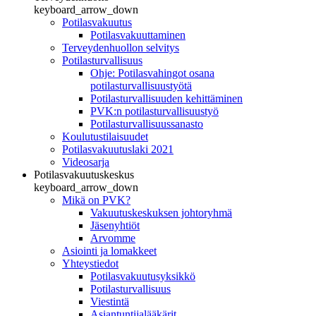
keyboard_arrow_down
Potilasvakuutus
Potilasvakuuttaminen
Terveydenhuollon selvitys
Potilasturvallisuus
Ohje: Potilasvahingot osana
potilasturvallisuustyötä
Potilasturvallisuuden kehittäminen
PVK:n potilasturvallisuustyö
Potilasturvallisuussanasto
Koulutustilaisuudet
Potilasvakuutuslaki 2021
Videosarja
Potilasvakuutuskeskus
keyboard_arrow_down
Mikä on PVK?
Vakuutuskeskuksen johtoryhmä
Jäsenyhtiöt
Arvomme
Asiointi ja lomakkeet
Yhteystiedot
Potilasvakuutusyksikkö
Potilasturvallisuus
Viestintä
Asiantuntijalääkärit