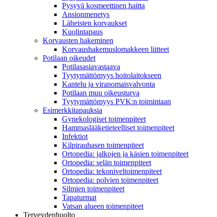
Pysyvä kosmeettinen haitta
Ansionmenetys
Läheisten korvaukset
Kuolintapaus
Korvausten hakeminen
Korvaushakemuslomakkeen liitteet
Potilaan oikeudet
Potilasasiavastaava
Tyytymättömyys hoitolaitokseen
Kantelu ja viranomaisvalvonta
Potilaan muu oikeusturva
Tyytymättömyys PVK:n toimintaan
Esimerkkitapauksia
Gynekologiset toimenpiteet
Hammaslääketieteelliset toimenpiteet
Infektiot
Kilpirauhasen toimenpiteet
Ortopedia: jalkojen ja käsien toimenpiteet
Ortopedia: selän toimenpiteet
Ortopedia: tekoniveltoimenpiteet
Ortopedia: polvien toimenpiteet
Silmien toimenpiteet
Tapaturmat
Vatsan alueen toimenpiteet
Terveydenhuolto