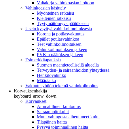
Valtakirja vahinkoasian hoitoon
Vahinkoasian käsittely
Myönteinen ratkaisu
Kielteinen ratkaisu
Tyytymättömyys päätökseen
Usein kysyttyä vahinkoilmoituksesta
Korona ja potilasvakuutus
Epäilet potilasvahinkoa
Teet vahinkoilmoituksen
Vahinkoilmoituksen jälkeen
PVK:n päätöksen jälkeen
Esimerkkitapauksia
Suomen maantieteellisellä alueella
Terveyden- ja sairaanhoidon yhteydessä
Henkilövahinko
Määräaika
Vakuutusyhtiön tekemä vahinkoilmoitus
Korvauksenhakija
keyboard_arrow_down
Korvaukset
Ammatillinen kuntoutus
Sairaanhoitokulut
Muut vahingosta aiheutuneet kulut
Tilapäinen haitta
Pysyvä toiminnallinen haitta