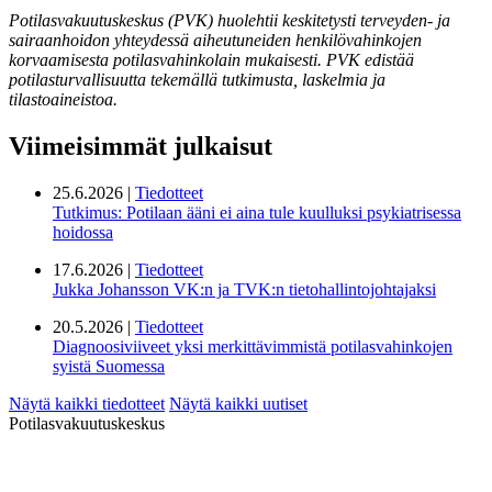
Potilasvakuutuskeskus (PVK) huolehtii keskitetysti terveyden- ja
sairaanhoidon yhteydessä aiheutuneiden henkilövahinkojen
korvaamisesta potilasvahinkolain mukaisesti. PVK edistää
potilasturvallisuutta tekemällä tutkimusta, laskelmia ja
tilastoaineistoa.
Viimeisimmät julkaisut
25.6.2026 |
Tiedotteet
Tutkimus: Potilaan ääni ei aina tule kuulluksi psykiatrisessa
hoidossa
17.6.2026 |
Tiedotteet
Jukka Johansson VK:n ja TVK:n tietohallintojohtajaksi
20.5.2026 |
Tiedotteet
Diagnoosiviiveet yksi merkittävimmistä potilasvahinkojen
syistä Suomessa
Näytä kaikki tiedotteet
Näytä kaikki uutiset
Potilasvakuutuskeskus