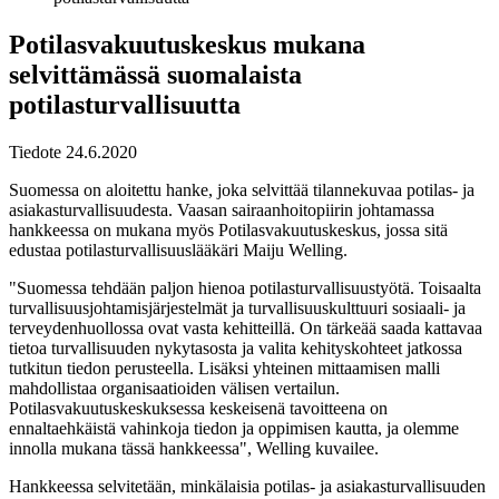
Potilasvakuutuskeskus mukana
selvittämässä suomalaista
potilasturvallisuutta
Tiedote 24.6.2020
Suomessa on aloitettu hanke, joka selvittää tilannekuvaa potilas- ja
asiakasturvallisuudesta. Vaasan sairaanhoitopiirin johtamassa
hankkeessa on mukana myös Potilasvakuutuskeskus, jossa sitä
edustaa potilasturvallisuuslääkäri Maiju Welling.
"Suomessa tehdään paljon hienoa potilasturvallisuustyötä. Toisaalta
turvallisuusjohtamisjärjestelmät ja turvallisuuskulttuuri sosiaali- ja
terveydenhuollossa ovat vasta kehitteillä. On tärkeää saada kattavaa
tietoa turvallisuuden nykytasosta ja valita kehityskohteet jatkossa
tutkitun tiedon perusteella. Lisäksi yhteinen mittaamisen malli
mahdollistaa organisaatioiden välisen vertailun.
Potilasvakuutuskeskuksessa keskeisenä tavoitteena on
ennaltaehkäistä vahinkoja tiedon ja oppimisen kautta, ja olemme
innolla mukana tässä hankkeessa", Welling kuvailee.
Hankkeessa selvitetään, minkälaisia potilas- ja asiakasturvallisuuden