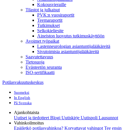
Kokousvieraille
Tilastot ja julkaisut
PVK:n vuosiraportit
Teemaraportit
Tutkimukset
Selkokieliesite
Aineiston luovutus tutkimuskäyttöön
Avoimet työpaikat
Lastenneurologian asiantuntijalääkäreitä
Sivutoimisia asiantuntijalääkäreitä
Saavutettavuus
Tietosuoja
Evästeetön seuranta
ISO-sertifikaatti
Potilasvakuutuskeskus
Suomeksi
In English
På Svenska
Ajankohtaista
Uutiset ja tiedotteet
Blogi
Uutiskirje Uutispoli
Lausunnot
Vahinkoilmoitus
Epäiletkö potilasvahinkoa?
Korvattavat vahingot
Tee ensin