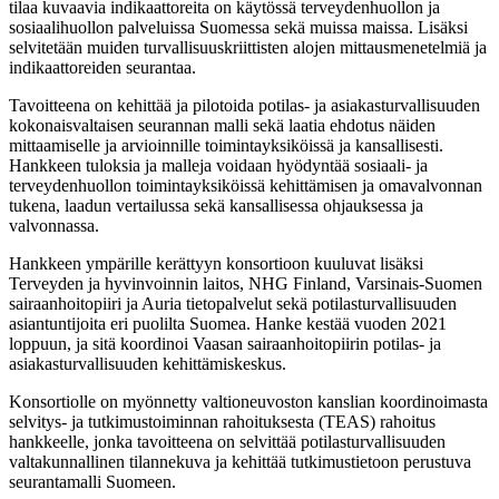
tilaa kuvaavia indikaattoreita on käytössä terveydenhuollon ja
sosiaalihuollon palveluissa Suomessa sekä muissa maissa. Lisäksi
selvitetään muiden turvallisuuskriittisten alojen mittausmenetelmiä ja
indikaattoreiden seurantaa.
Tavoitteena on kehittää ja pilotoida potilas- ja asiakasturvallisuuden
kokonaisvaltaisen seurannan malli sekä laatia ehdotus näiden
mittaamiselle ja arvioinnille toimintayksiköissä ja kansallisesti.
Hankkeen tuloksia ja malleja voidaan hyödyntää sosiaali- ja
terveydenhuollon toimintayksiköissä kehittämisen ja omavalvonnan
tukena, laadun vertailussa sekä kansallisessa ohjauksessa ja
valvonnassa.
Hankkeen ympärille kerättyyn konsortioon kuuluvat lisäksi
Terveyden ja hyvinvoinnin laitos, NHG Finland, Varsinais-Suomen
sairaanhoitopiiri ja Auria tietopalvelut sekä potilasturvallisuuden
asiantuntijoita eri puolilta Suomea. Hanke kestää vuoden 2021
loppuun, ja sitä koordinoi Vaasan sairaanhoitopiirin potilas- ja
asiakasturvallisuuden kehittämiskeskus.
Konsortiolle on myönnetty valtioneuvoston kanslian koordinoimasta
selvitys- ja tutkimustoiminnan rahoituksesta (TEAS) rahoitus
hankkeelle, jonka tavoitteena on selvittää potilasturvallisuuden
valtakunnallinen tilannekuva ja kehittää tutkimustietoon perustuva
seurantamalli Suomeen.