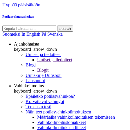
Hyppää pääsisältöön
Potilasvakuutuskeskus
search
Suomeksi
In English
På Svenska
Ajankohtaista
keyboard_arrow_down
Uutiset ja tiedotteet
Uutiset ja tiedotteet
Blogi
Blogit
Uutiskirje Uutispoli
Lausunnot
Vahinkoilmoitus
keyboard_arrow_down
Epäiletkö potilasvahinkoa?
Korvattavat vahingot
Tee ensin testi
Näin teet potilasvahinkoilmoituksen
Määräaika vahinkoilmoituksen tekemiseen
Vahinkoilmoituslomakkeet
Vahinkoilmoituksen liitteet