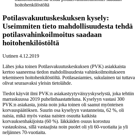
hoitohenkilöstöltä
Potilasvakuutuskeskuksen kysely:
Useimmiten tieto mahdollisuudesta tehdä
potilasvahinkoilmoitus saadaan
hoitohenkilöstöltä
Uutinen 4.12.2019
Lähes joka toinen Potilasvakuutuskeskuksen (PVK) asiakkaista
kertoo saaneensa tiedon mahdollisuudesta vahinkoilmoitukseen
tekemiseen hoitohenkilöstöltä. Potilasasiamies, sukulainen tai tuttava
olivat seuraavaksi yleisin tietolähde.
Tiedot käyvät ilmi PVK:n asiakastyytyväisyyskyselystä, joka tehtiin
marraskuussa 2019 puhelinhaastatteluna. Kyselyyn vastasi 300
PVK:n asiakasta, joista noin joka toinen oli saanut myönteisen
korvauspäätöksen. Suurin osa kyselyyn vastanneista, 62 %, oli
naisia, mikä myös vastaa naisten osuutta kaikista
korvauksenhakijoista (60 %). Iäkkäiden osuus korostuu
vastauksissa, sillä vastaajista noin puolet oli yli 60-vuotiaita ja yli
neljännes 70-vuotiaita.