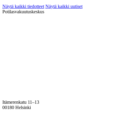
Näytä kaikki tiedotteet
Näytä kaikki uutiset
Potilasvakuutuskeskus
Itämerenkatu 11–13
00180 Helsinki