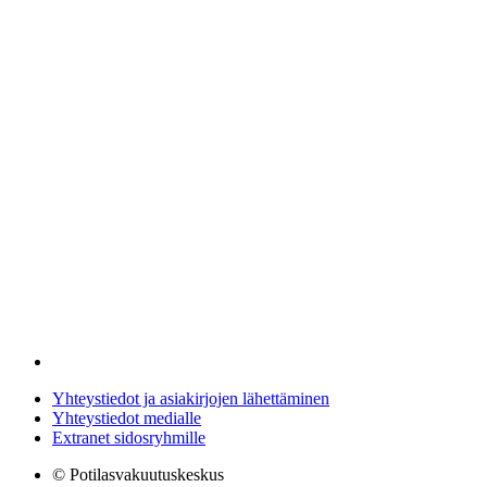
Yhteystiedot ja asiakirjojen lähettäminen
Yhteystiedot medialle
Extranet sidosryhmille
© Potilasvakuutuskeskus