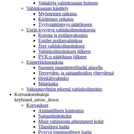
Valtakirja vahinkoasian hoitoon
Vahinkoasian käsittely
Myönteinen ratkaisu
Kielteinen ratkaisu
Tyytymättömyys päätökseen
Usein kysyttyä vahinkoilmoituksesta
Korona ja potilasvakuutus
Epäilet potilasvahinkoa
Teet vahinkoilmoituksen
Vahinkoilmoituksen jälkeen
PVK:n päätöksen jälkeen
Esimerkkitapauksia
Suomen maantieteellisellä alueella
Terveyden- ja sairaanhoidon yhteydessä
Henkilövahinko
Määräaika
Vakuutusyhtiön tekemä vahinkoilmoitus
Korvauksenhakija
keyboard_arrow_down
Korvaukset
Ammatillinen kuntoutus
Sairaanhoitokulut
Muut vahingosta aiheutuneet kulut
Tilapäinen haitta
Pysyvä toiminnallinen haitta