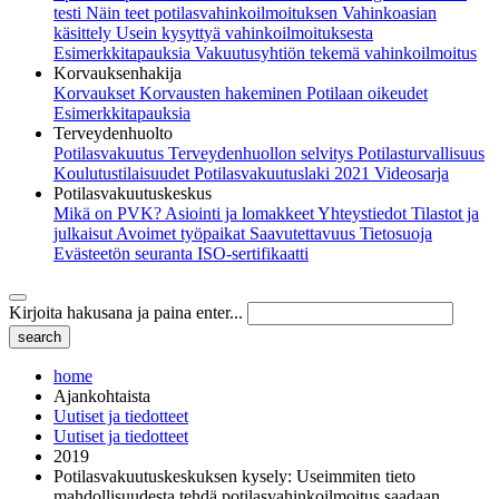
testi
Näin teet potilasvahinkoilmoituksen
Vahinkoasian
käsittely
Usein kysyttyä vahinkoilmoituksesta
Esimerkkitapauksia
Vakuutusyhtiön tekemä vahinkoilmoitus
Korvauksenhakija
Korvaukset
Korvausten hakeminen
Potilaan oikeudet
Esimerkkitapauksia
Terveydenhuolto
Potilasvakuutus
Terveydenhuollon selvitys
Potilasturvallisuus
Koulutustilaisuudet
Potilasvakuutuslaki 2021
Videosarja
Potilasvakuutuskeskus
Mikä on PVK?
Asiointi ja lomakkeet
Yhteystiedot
Tilastot ja
julkaisut
Avoimet työpaikat
Saavutettavuus
Tietosuoja
Evästeetön seuranta
ISO-sertifikaatti
Kirjoita hakusana ja paina enter...
home
Ajankohtaista
Uutiset ja tiedotteet
Uutiset ja tiedotteet
2019
Potilasvakuutuskeskuksen kysely: Useimmiten tieto
mahdollisuudesta tehdä potilasvahinkoilmoitus saadaan