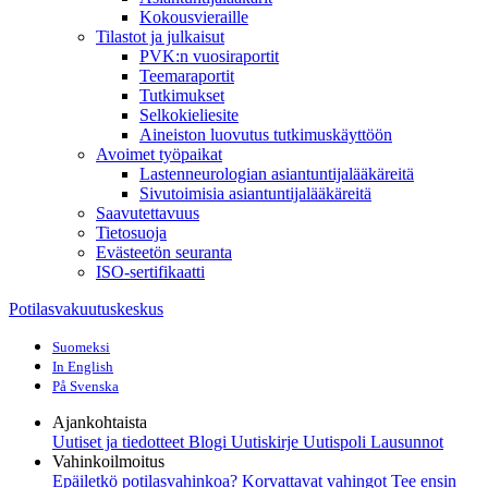
Kokousvieraille
Tilastot ja julkaisut
PVK:n vuosiraportit
Teemaraportit
Tutkimukset
Selkokieliesite
Aineiston luovutus tutkimuskäyttöön
Avoimet työpaikat
Lastenneurologian asiantuntijalääkäreitä
Sivutoimisia asiantuntijalääkäreitä
Saavutettavuus
Tietosuoja
Evästeetön seuranta
ISO-sertifikaatti
Potilasvakuutuskeskus
Suomeksi
In English
På Svenska
Ajankohtaista
Uutiset ja tiedotteet
Blogi
Uutiskirje Uutispoli
Lausunnot
Vahinkoilmoitus
Epäiletkö potilasvahinkoa?
Korvattavat vahingot
Tee ensin