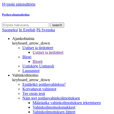
Hyppää pääsisältöön
Potilasvakuutuskeskus
search
Suomeksi
In English
På Svenska
Ajankohtaista
keyboard_arrow_down
Uutiset ja tiedotteet
Uutiset ja tiedotteet
Blogi
Blogit
Uutiskirje Uutispoli
Lausunnot
Vahinkoilmoitus
keyboard_arrow_down
Epäiletkö potilasvahinkoa?
Korvattavat vahingot
Tee ensin testi
Näin teet potilasvahinkoilmoituksen
Määräaika vahinkoilmoituksen tekemiseen
Vahinkoilmoituslomakkeet
Vahinkoilmoituksen liitteet