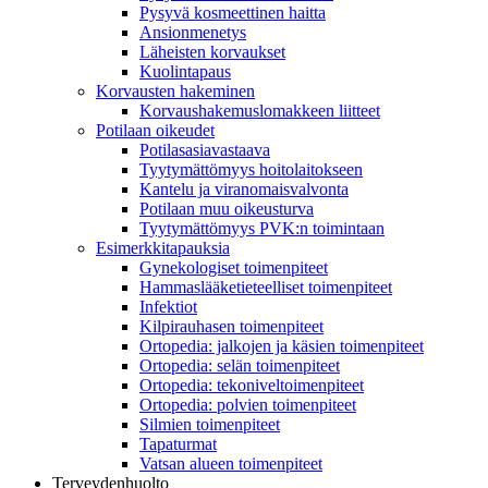
Pysyvä kosmeettinen haitta
Ansionmenetys
Läheisten korvaukset
Kuolintapaus
Korvausten hakeminen
Korvaushakemuslomakkeen liitteet
Potilaan oikeudet
Potilasasiavastaava
Tyytymättömyys hoitolaitokseen
Kantelu ja viranomaisvalvonta
Potilaan muu oikeusturva
Tyytymättömyys PVK:n toimintaan
Esimerkkitapauksia
Gynekologiset toimenpiteet
Hammaslääketieteelliset toimenpiteet
Infektiot
Kilpirauhasen toimenpiteet
Ortopedia: jalkojen ja käsien toimenpiteet
Ortopedia: selän toimenpiteet
Ortopedia: tekoniveltoimenpiteet
Ortopedia: polvien toimenpiteet
Silmien toimenpiteet
Tapaturmat
Vatsan alueen toimenpiteet
Terveydenhuolto