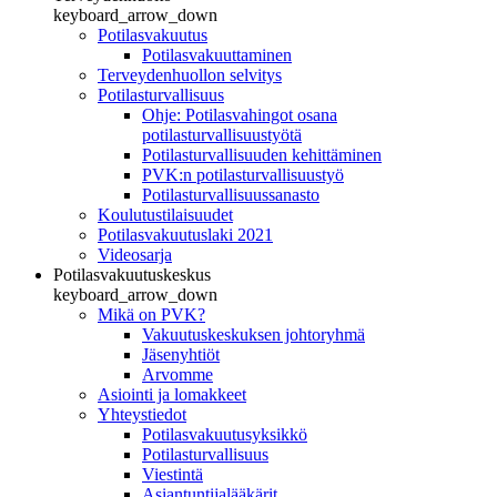
keyboard_arrow_down
Potilasvakuutus
Potilasvakuuttaminen
Terveydenhuollon selvitys
Potilasturvallisuus
Ohje: Potilasvahingot osana
potilasturvallisuustyötä
Potilasturvallisuuden kehittäminen
PVK:n potilasturvallisuustyö
Potilasturvallisuussanasto
Koulutustilaisuudet
Potilasvakuutuslaki 2021
Videosarja
Potilasvakuutuskeskus
keyboard_arrow_down
Mikä on PVK?
Vakuutuskeskuksen johtoryhmä
Jäsenyhtiöt
Arvomme
Asiointi ja lomakkeet
Yhteystiedot
Potilasvakuutusyksikkö
Potilasturvallisuus
Viestintä
Asiantuntijalääkärit