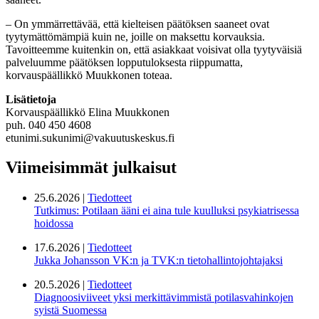
– On ymmärrettävää, että kielteisen päätöksen saaneet ovat
tyytymättömämpiä kuin ne, joille on maksettu korvauksia.
Tavoitteemme kuitenkin on, että asiakkaat voisivat olla tyytyväisiä
palveluumme päätöksen lopputuloksesta riippumatta,
korvauspäällikkö Muukkonen toteaa.
Lisätietoja
Korvauspäällikkö Elina Muukkonen
puh. 040 450 4608
etunimi.sukunimi@vakuutuskeskus.fi
Viimeisimmät julkaisut
25.6.2026 |
Tiedotteet
Tutkimus: Potilaan ääni ei aina tule kuulluksi psykiatrisessa
hoidossa
17.6.2026 |
Tiedotteet
Jukka Johansson VK:n ja TVK:n tietohallintojohtajaksi
20.5.2026 |
Tiedotteet
Diagnoosiviiveet yksi merkittävimmistä potilasvahinkojen
syistä Suomessa