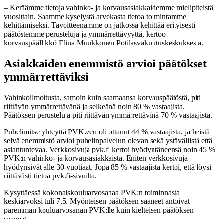
– Keräämme tietoja vahinko- ja korvausasiakkaidemme mielipiteistä
vuosittain. Saamme kyselystä arvokasta tietoa toimintamme
kehittämiseksi. Tavoitteenamme on jatkossa kehittää erityisesti
päätöstemme perusteluja ja ymmärrettävyyttä, kertoo
korvauspäällikkö Elina Muukkonen Potilasvakuutuskeskuksesta.
Asiakkaiden enemmistö arvioi päätökset
ymmärrettäviksi
Vahinkoilmoitusta, samoin kuin saamaansa korvauspäätöstä, piti
riittävän ymmärrettävänä ja selkeänä noin 80 % vastaajista.
Päätöksen perusteluja piti riittävän ymmärrettävinä 70 % vastaajista.
Puhelimitse yhteyttä PVK:een oli ottanut 44 % vastaajista, ja heistä
selvä enemmistö arvioi puhelinpalvelun olevan sekä ystävällistä että
asiantuntevaa. Verkkosivuja pvk.fi kertoi hyödyntäneensä noin 45 %
PVK:n vahinko- ja korvausasiakkaista. Eniten verkkosivuja
hyödynsivät alle 30-vuotiaat. Jopa 85 % vastaajista kertoi, että löysi
riittävästi tietoa pvk.fi-sivuilta.
Kysyttäessä kokonaiskouluarvosanaa PVK:n toiminnasta
keskiarvoksi tuli 7,5. Myönteisen päätöksen saaneet antoivat
paremman kouluarvosanan PVK:lle kuin kielteisen päätöksen
saaneet.