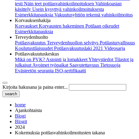
testi
Näin teet potilasvahinkoilmoituksen
Vahinkoasian
käsittely
Usein kysyttyä vahinkoilmoituksesta
Esimerkkitapauksia
Vakuutusyhtiön tekemä vahinkoilmoitus
Korvauksenhakija
Korvaukset
Korvausten hakeminen
Potilaan oikeudet
Esimerkkitapauksia
Terveydenhuolto
Potilasvakuutus
Terveydenhuollon selvitys
Potilasturvallisuus
Koulutustilaisuudet
Potilasvakuutuslaki 2021
Videosarja
Potilasvakuutuskeskus
Mikä on PVK?
Asiointi ja lomakkeet
Yhteystiedot
Tilastot ja
julkaisut
Avoimet työpaikat
Saavutettavuus
Tietosuoja
Evästeetön seuranta
ISO-sertifikaatti
Kirjoita hakusana ja paina enter...
home
Ajankohtaista
Blogi
Blogit
2024
Kokemuksia potilasvahinkoilmoitusten takana