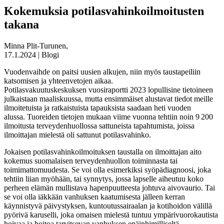
Kokemuksia potilasvahinkoilmoitusten
takana
Minna Plit-Turunen,
17.1.2024 | Blogi
Vuodenvaihde on paitsi uusien alkujen, niin myös taustapeiliin
katsomisen ja yhteenvetojen aikaa.
Potilasvakuutuskeskuksen vuosiraportti 2023 lopullisine tietoineen
julkaistaan maaliskuussa, mutta ensimmäiset alustavat tiedot meille
ilmoitetuista ja ratkaistuista tapauksista saadaan heti vuoden
alussa. Tuoreiden tietojen mukaan viime vuonna tehtiin noin 9 200
ilmoitusta terveydenhuollossa sattuneista tapahtumista, joissa
ilmoittajan mielestä oli sattunut potilasvahinko.
Jokaisen potilasvahinkoilmoituksen taustalla on ilmoittajan aito
kokemus suomalaisen terveydenhuollon toiminnasta tai
toimimattomuudesta. Se voi olla esimerkiksi syöpädiagnoosi, joka
tehtiin liian myöhään, tai synnytys, jossa lapselle aiheutuu koko
perheen elämän mullistava hapenpuutteesta johtuva aivovaurio. Tai
se voi olla iäkkään vanhuksen kaatumisesta jälleen kerran
käynnistyvä päivystyksen, kuntoutussairaalan ja kotihoidon välillä
pyörivä karuselli, joka omaisen mielestä tuntuu ympärivuorokautista
hoivaa ja hoitoa tarvitsevan vanhuksen epäinhimilliseltä