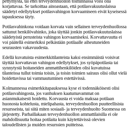
pettymystä, tai ettei terveydenhuollon toiminnassa voisi olla
korjattavaa. Se tarkoittaa ainoastaan, että potilasvakuutuslaissa
säädetyt edellytykset potilasvahingon korvaamiseen eivät kyseisessä
tapauksessa täyty.
Potilasvahinkona voidaan korvata vain sellainen terveydenhuollossa
sattunut henkilövahinko, joka täyttää jonkin
potilasvakuutuslaissa
säädetyistä perusteista vahingon korvaamiseksi. Korvattavuutta ei
voi päätellä esimerkiksi pelkästään potilaalle aiheutuneiden
seurausten vakavuudesta.
Edellä kuvatuista esimerkkitilanteista kaksi ensimmäistä voisivat
täyttää korvattavan vahingon edellytykset, jos syöpäpotilasta tai
synnytystä hoitaneiden ammattihenkilöiden olisi kuvatuissa
tilanteissa tullut toimia toisin, ja toisin toimien sairaus olisi ollut vielä
hoidettavissa tai vammautuminen estettävissä.
Kolmannessa esimerkkitapauksessa kyse ei todennäköisesti olisi
potilasvahingosta, jos vanhuksen kaatumavammat on
asianmukaisesti hoidettu. Korvausta ei voida maksaa potilaan
huonosta kohtelusta, mielipahasta, terveydenhuollon puutteellisista
resursseista, tai siitä miten sosiaali- ja terveydenhuolto Suomessa on
järjestetty. Parhaillakaan terveydenhuollon ammattilaisilla ei ole
mahdollisuutta hoitaa potilaita kuin käytettävissä olevien
taloudellisten ja muiden resurssien puitteissa.