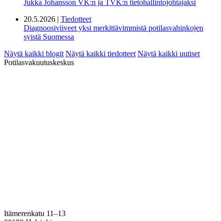
Jukka Johansson VK:n ja TVK:n tietohallintojohtajaksi
20.5.2026 |
Tiedotteet
Diagnoosiviiveet yksi merkittävimmistä potilasvahinkojen
syistä Suomessa
Näytä kaikki blogit
Näytä kaikki tiedotteet
Näytä kaikki uutiset
Potilasvakuutuskeskus
Itämerenkatu 11–13