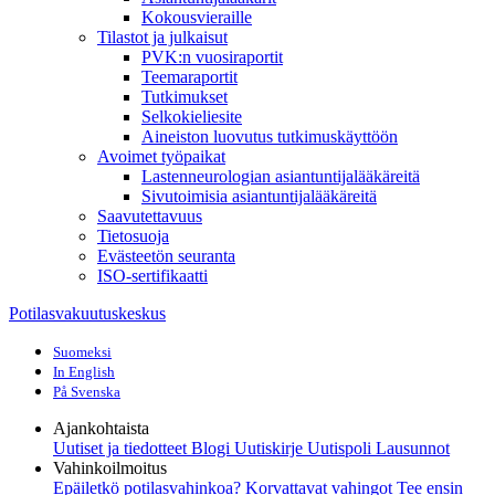
Kokousvieraille
Tilastot ja julkaisut
PVK:n vuosiraportit
Teemaraportit
Tutkimukset
Selkokieliesite
Aineiston luovutus tutkimuskäyttöön
Avoimet työpaikat
Lastenneurologian asiantuntijalääkäreitä
Sivutoimisia asiantuntijalääkäreitä
Saavutettavuus
Tietosuoja
Evästeetön seuranta
ISO-sertifikaatti
Potilasvakuutuskeskus
Suomeksi
In English
På Svenska
Ajankohtaista
Uutiset ja tiedotteet
Blogi
Uutiskirje Uutispoli
Lausunnot
Vahinkoilmoitus
Epäiletkö potilasvahinkoa?
Korvattavat vahingot
Tee ensin