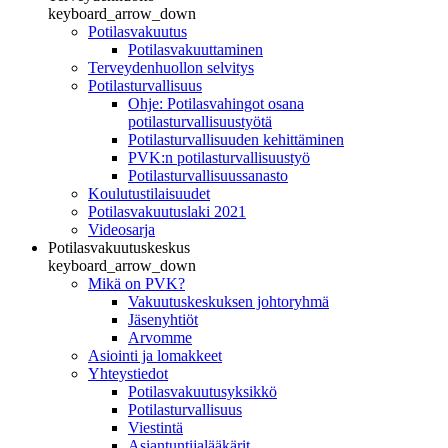
keyboard_arrow_down
Potilasvakuutus
Potilasvakuuttaminen
Terveydenhuollon selvitys
Potilasturvallisuus
Ohje: Potilasvahingot osana
potilasturvallisuustyötä
Potilasturvallisuuden kehittäminen
PVK:n potilasturvallisuustyö
Potilasturvallisuussanasto
Koulutustilaisuudet
Potilasvakuutuslaki 2021
Videosarja
Potilasvakuutuskeskus
keyboard_arrow_down
Mikä on PVK?
Vakuutuskeskuksen johtoryhmä
Jäsenyhtiöt
Arvomme
Asiointi ja lomakkeet
Yhteystiedot
Potilasvakuutusyksikkö
Potilasturvallisuus
Viestintä
Asiantuntijalääkärit