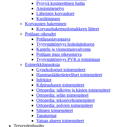
Pysyvä kosmeettinen haitta
Ansionmenetys
Läheisten korvaukset
Kuolintapaus
Korvausten hakeminen
Korvaushakemuslomakkeen liitteet
Potilaan oikeudet
Potilasasiavastaava
Tyytymättömyys hoitolaitokseen
Kantelu ja viranomaisvalvonta
Potilaan muu oikeusturva
Tyytymättömyys PVK:n toimintaan
Esimerkkitapauksia
Gynekologiset toimenpiteet
Hammaslääketieteelliset toimenpiteet
Infektiot
Kilpirauhasen toimenpiteet
Ortopedia: jalkojen ja käsien toimenpiteet
Ortopedia: selän toimenpiteet
Ortopedia: tekoniveltoimenpiteet
Ortopedia: polvien toimenpiteet
Silmien toimenpiteet
Tapaturmat
Vatsan alueen toimenpiteet
Terveydenhuolto