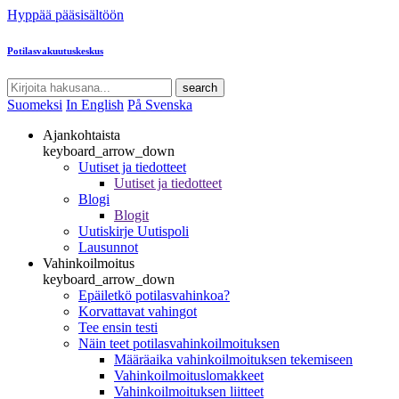
Hyppää pääsisältöön
Potilasvakuutuskeskus
search
Suomeksi
In English
På Svenska
Ajankohtaista
keyboard_arrow_down
Uutiset ja tiedotteet
Uutiset ja tiedotteet
Blogi
Blogit
Uutiskirje Uutispoli
Lausunnot
Vahinkoilmoitus
keyboard_arrow_down
Epäiletkö potilasvahinkoa?
Korvattavat vahingot
Tee ensin testi
Näin teet potilasvahinkoilmoituksen
Määräaika vahinkoilmoituksen tekemiseen
Vahinkoilmoituslomakkeet
Vahinkoilmoituksen liitteet