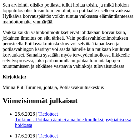
Sen arviointi, olisiko potilasta tullut hoitaa toisin, ja mikä hoidon
lopputulos olisi toisin toimien ollut, on potilaalle itselleen vaikeaa.
Hylkäävä korvauspäätös voikin tuntua vaikeassa elämäntilanteessa
mahdottomalta ymmärtää.
Vaikka kaikki vahinkoilmoitukset eivät johdakaan korvauksiin,
jokainen ilmoitus on silti tärkeä. Vain potilasvahinkoilmoituksen
perusteella Potilasvakuutuskeskus voi selvittää tapauksen ja
potilasvahingon kärsinyt voi saada hänelle lain mukaan kuuluvat
korvaukset.
Samalla sysätään myös terveydenhuollossa liikkeelle
selvitysprosessi, joka parhaimmillaan johtaa toimintatapojen
muuttamiseen ja ehkäisee vastaavia vahinkoja tulevaisuudessa.
Kirjoittaja:
Minna Plit-Turunen, johtaja, Potilasvakuutuskeskus
Viimeisimmät julkaisut
25.6.2026 |
Tiedotteet
Tutkimus: Potilaan ääni ei aina tule kuulluksi psykiatrisessa
hoidossa
17.6.2026 |
Tiedotteet