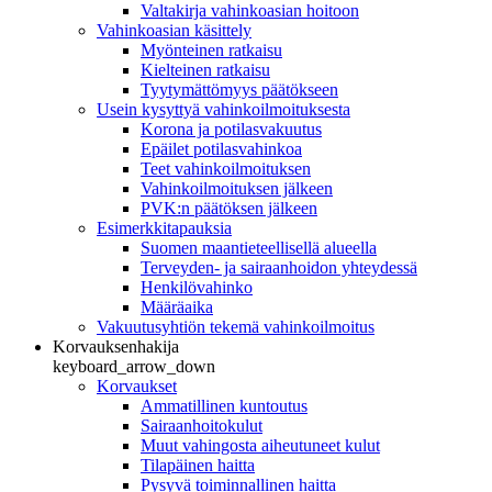
Valtakirja vahinkoasian hoitoon
Vahinkoasian käsittely
Myönteinen ratkaisu
Kielteinen ratkaisu
Tyytymättömyys päätökseen
Usein kysyttyä vahinkoilmoituksesta
Korona ja potilasvakuutus
Epäilet potilasvahinkoa
Teet vahinkoilmoituksen
Vahinkoilmoituksen jälkeen
PVK:n päätöksen jälkeen
Esimerkkitapauksia
Suomen maantieteellisellä alueella
Terveyden- ja sairaanhoidon yhteydessä
Henkilövahinko
Määräaika
Vakuutusyhtiön tekemä vahinkoilmoitus
Korvauksenhakija
keyboard_arrow_down
Korvaukset
Ammatillinen kuntoutus
Sairaanhoitokulut
Muut vahingosta aiheutuneet kulut
Tilapäinen haitta
Pysyvä toiminnallinen haitta