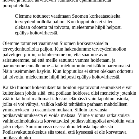
pompottelulta.
Olemme tottuneet vaatimaan Suomen korkeatasoiselta
terveydenhuollolta paljon. Kun lopputulos ei sitten
olekaan odotettu tai toivottu, mieleemme hiipii helposti
epäilys hoitovirheestä.
Olemme tottuneet vaatimaan Suomen korkeatasoiselta
terveydenhuollolta paljon. Kun hakeudumme terveydenhuollon
palvelujen piiriin, odotuksemme on, että saamme avun
sairauteemme, tai että meille sattunut vamma hoidetaan, ja
paranemme ennallemme – tai mieluummin entistäkin paremmaksi.
Näin useimmiten käykin. Kun lopputulos ei sitten olekaan odotettu
tai toivottu, mieleemme hiipii helposti epäilys hoitovirheestä.
Kaikki huonot kokemukset tai hoidon epätoivotut seuraukset eivät
kuitenkaan johdu siitä, että potilaan hoidossa olisi menetelty jotenkin
väärin tai huolimattomasti. Joskus elämässä vain tapahtuu asioita,
joilta ei voi välttyä, vaikka kaikki tehtäisiin parhaan mahdollisen
ymmärryksen ja osaamisen mukaan. Silloin korvausta
potilasvakuutuksesta ei voida maksaa. Viime vuonna ratkaistuista
vahinkoilmoituksista korvattaviksi potilasvahingoiksi arvioitiin vain
joka neljäs. Suurimmassa osassa ilmoitetuista tapauksista
Potilasvakuutuskeskus siis totesi, että kyseessä ei ole korvattava
potilasvahinko.