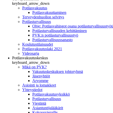
keyboard_arrow_down
Potilasvakuutus
Potilasvakuuttaminen
Terveydenhuollon selvitys
Potilasturvallisuus
Ohje: Potilasvahingot osana potilasturvallisuustyöt
Potilasturvallisuuden kehittäminen
PVK:n potilasturvallisuustyö
Potilasturvallisuussanasto
Koulutustilaisuudet
Potilasvakuutuslaki 2021
Videosarja
Potilasvakuutuskeskus
keyboard_arrow_down
Mikä on PVK?
Vakuutuskeskuksen johtoryhmä
Jäsenyhtiöt
Arvomme
Asiointi ja lomakkeet
Yhteystiedot
Potilasvakuutusyksikkö
Potilasturvallisuus
Viestintä
Asiantuntijalääkärit
Kokousvieraille