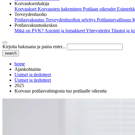
Korvauksenhakija
Korvaukset
Korvausten hakeminen
Potilaan oikeudet
Esimerkk
Terveydenhuolto
Potilasvakuutus
Terveydenhuollon selvitys
Potilasturvallisuus
K
Potilasvakuutuskeskus
Mikä on PVK?
Asiointi ja lomakkeet
Yhteystiedot
Tilastot ja j
Kirjoita hakusana ja paina enter...
home
Ajankohtaista
Uutiset ja tiedotteet
Uutiset ja tiedotteet
2025
Korvaus potilasvahingosta tuo potilaalle oikeutta