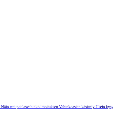
i
Näin teet potilasvahinkoilmoituksen
Vahinkoasian käsittely
Usein kysy