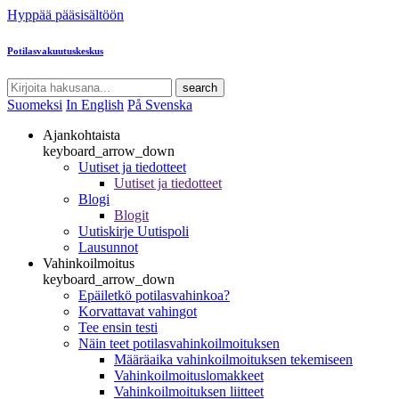
Hyppää pääsisältöön
Potilasvakuutuskeskus
search
Suomeksi
In English
På Svenska
Ajankohtaista
keyboard_arrow_down
Uutiset ja tiedotteet
Uutiset ja tiedotteet
Blogi
Blogit
Uutiskirje Uutispoli
Lausunnot
Vahinkoilmoitus
keyboard_arrow_down
Epäiletkö potilasvahinkoa?
Korvattavat vahingot
Tee ensin testi
Näin teet potilasvahinkoilmoituksen
Määräaika vahinkoilmoituksen tekemiseen
Vahinkoilmoituslomakkeet
Vahinkoilmoituksen liitteet