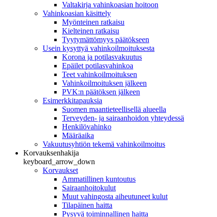
Valtakirja vahinkoasian hoitoon
Vahinkoasian käsittely
Myönteinen ratkaisu
Kielteinen ratkaisu
Tyytymättömyys päätökseen
Usein kysyttyä vahinkoilmoituksesta
Korona ja potilasvakuutus
Epäilet potilasvahinkoa
Teet vahinkoilmoituksen
Vahinkoilmoituksen jälkeen
PVK:n päätöksen jälkeen
Esimerkkitapauksia
Suomen maantieteellisellä alueella
Terveyden- ja sairaanhoidon yhteydessä
Henkilövahinko
Määräaika
Vakuutusyhtiön tekemä vahinkoilmoitus
Korvauksenhakija
keyboard_arrow_down
Korvaukset
Ammatillinen kuntoutus
Sairaanhoitokulut
Muut vahingosta aiheutuneet kulut
Tilapäinen haitta
Pysyvä toiminnallinen haitta