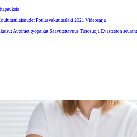
itapauksia
oulutustilaisuudet
Potilasvakuutuslaki 2021
Videosarja
ulkaisut
Avoimet työpaikat
Saavutettavuus
Tietosuoja
Evästeetön seuran