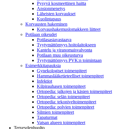
Pysyvä kosmeettinen haitta
Ansionmenetys
Läheisten korvaukset
Kuolintapaus
Korvausten hakeminen
Korvaushakemuslomakkeen liitteet
Potilaan oikeudet
Potilasasiavastaava
Tyytymättömyys hoitolaitokseen
Kantelu ja viranomaisvalvonta
Potilaan muu oikeusturva
Tyytymättömyys PVK:n toimintaan
Esimerkkitapauksia
Gynekologiset toimenpiteet
Hammaslääketieteelliset toimenpiteet
Infektiot
Kilpirauhasen toimenpiteet
Ortopedia: jalkojen ja käsien toimenpiteet
Ortopedia: selän toimenpiteet
Ortopedia: tekoniveltoimenpiteet
Ortopedia: polvien toimenpiteet
Silmien toimenpiteet
Tapaturmat
Vatsan alueen toimenpiteet
Terveydenhuolto