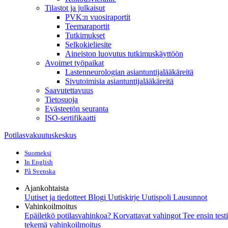
Tilastot ja julkaisut
PVK:n vuosiraportit
Teemaraportit
Tutkimukset
Selkokieliesite
Aineiston luovutus tutkimuskäyttöön
Avoimet työpaikat
Lastenneurologian asiantuntijalääkäreitä
Sivutoimisia asiantuntijalääkäreitä
Saavutettavuus
Tietosuoja
Evästeetön seuranta
ISO-sertifikaatti
Potilasvakuutuskeskus
Suomeksi
In English
På Svenska
Ajankohtaista
Uutiset ja tiedotteet
Blogi
Uutiskirje Uutispoli
Lausunnot
Vahinkoilmoitus
Epäiletkö potilasvahinkoa?
Korvattavat vahingot
Tee ensin test
tekemä vahinkoilmoitus