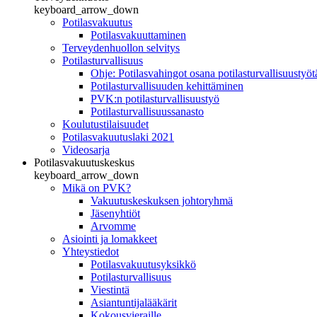
keyboard_arrow_down
Potilasvakuutus
Potilasvakuuttaminen
Terveydenhuollon selvitys
Potilasturvallisuus
Ohje: Potilasvahingot osana potilasturvallisuustyöt
Potilasturvallisuuden kehittäminen
PVK:n potilasturvallisuustyö
Potilasturvallisuussanasto
Koulutustilaisuudet
Potilasvakuutuslaki 2021
Videosarja
Potilasvakuutuskeskus
keyboard_arrow_down
Mikä on PVK?
Vakuutuskeskuksen johtoryhmä
Jäsenyhtiöt
Arvomme
Asiointi ja lomakkeet
Yhteystiedot
Potilasvakuutusyksikkö
Potilasturvallisuus
Viestintä
Asiantuntijalääkärit
Kokousvieraille