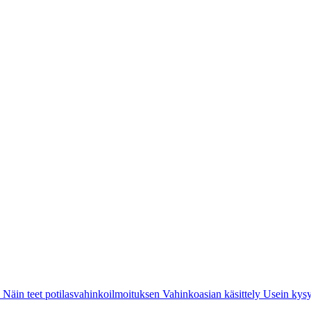
i
Näin teet potilasvahinkoilmoituksen
Vahinkoasian käsittely
Usein kysy