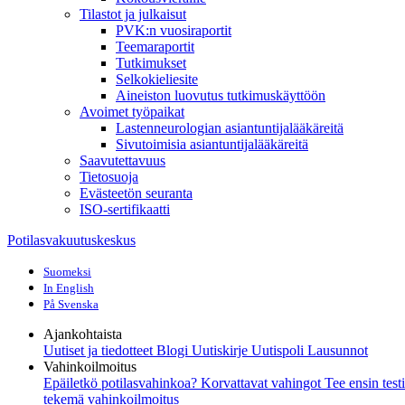
Tilastot ja julkaisut
PVK:n vuosiraportit
Teemaraportit
Tutkimukset
Selkokieliesite
Aineiston luovutus tutkimuskäyttöön
Avoimet työpaikat
Lastenneurologian asiantuntijalääkäreitä
Sivutoimisia asiantuntijalääkäreitä
Saavutettavuus
Tietosuoja
Evästeetön seuranta
ISO-sertifikaatti
Potilasvakuutuskeskus
Suomeksi
In English
På Svenska
Ajankohtaista
Uutiset ja tiedotteet
Blogi
Uutiskirje Uutispoli
Lausunnot
Vahinkoilmoitus
Epäiletkö potilasvahinkoa?
Korvattavat vahingot
Tee ensin test
tekemä vahinkoilmoitus