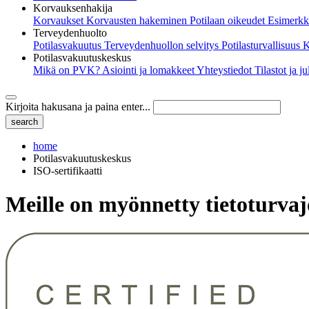
Korvauksenhakija
Korvaukset
Korvausten hakeminen
Potilaan oikeudet
Esimerkk
Terveydenhuolto
Potilasvakuutus
Terveydenhuollon selvitys
Potilasturvallisuus
K
Potilasvakuutuskeskus
Mikä on PVK?
Asiointi ja lomakkeet
Yhteystiedot
Tilastot ja j
Kirjoita hakusana ja paina enter...
home
Potilasvakuutuskeskus
ISO-sertifikaatti
Meille on myönnetty tietoturvaj