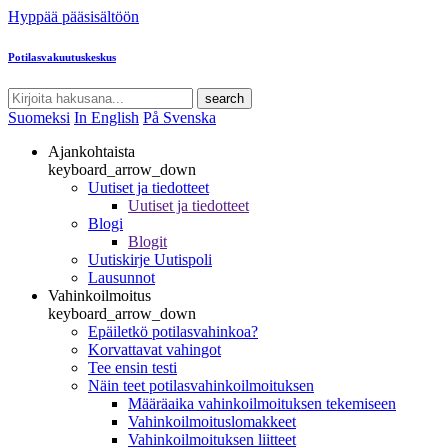
Hyppää pääsisältöön
Potilasvakuutuskeskus
search
Suomeksi
In English
På Svenska
Ajankohtaista
keyboard_arrow_down
Uutiset ja tiedotteet
Uutiset ja tiedotteet
Blogi
Blogit
Uutiskirje Uutispoli
Lausunnot
Vahinkoilmoitus
keyboard_arrow_down
Epäiletkö potilasvahinkoa?
Korvattavat vahingot
Tee ensin testi
Näin teet potilasvahinkoilmoituksen
Määräaika vahinkoilmoituksen tekemiseen
Vahinkoilmoituslomakkeet
Vahinkoilmoituksen liitteet