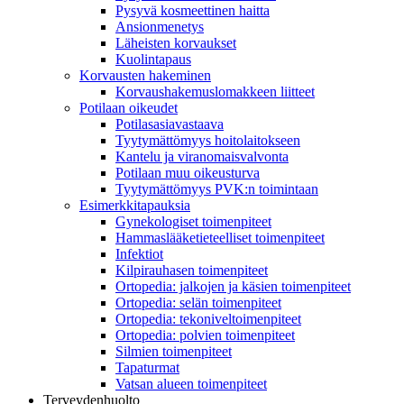
Pysyvä kosmeettinen haitta
Ansionmenetys
Läheisten korvaukset
Kuolintapaus
Korvausten hakeminen
Korvaushakemuslomakkeen liitteet
Potilaan oikeudet
Potilasasiavastaava
Tyytymättömyys hoitolaitokseen
Kantelu ja viranomaisvalvonta
Potilaan muu oikeusturva
Tyytymättömyys PVK:n toimintaan
Esimerkkitapauksia
Gynekologiset toimenpiteet
Hammaslääketieteelliset toimenpiteet
Infektiot
Kilpirauhasen toimenpiteet
Ortopedia: jalkojen ja käsien toimenpiteet
Ortopedia: selän toimenpiteet
Ortopedia: tekoniveltoimenpiteet
Ortopedia: polvien toimenpiteet
Silmien toimenpiteet
Tapaturmat
Vatsan alueen toimenpiteet
Terveydenhuolto