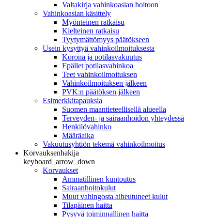
Valtakirja vahinkoasian hoitoon
Vahinkoasian käsittely
Myönteinen ratkaisu
Kielteinen ratkaisu
Tyytymättömyys päätökseen
Usein kysyttyä vahinkoilmoituksesta
Korona ja potilasvakuutus
Epäilet potilasvahinkoa
Teet vahinkoilmoituksen
Vahinkoilmoituksen jälkeen
PVK:n päätöksen jälkeen
Esimerkkitapauksia
Suomen maantieteellisellä alueella
Terveyden- ja sairaanhoidon yhteydessä
Henkilövahinko
Määräaika
Vakuutusyhtiön tekemä vahinkoilmoitus
Korvauksenhakija
keyboard_arrow_down
Korvaukset
Ammatillinen kuntoutus
Sairaanhoitokulut
Muut vahingosta aiheutuneet kulut
Tilapäinen haitta
Pysyvä toiminnallinen haitta