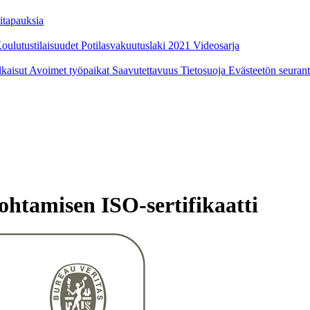
itapauksia
oulutustilaisuudet
Potilasvakuutuslaki 2021
Videosarja
ulkaisut
Avoimet työpaikat
Saavutettavuus
Tietosuoja
Evästeetön seuran
ohtamisen ISO-sertifikaatti