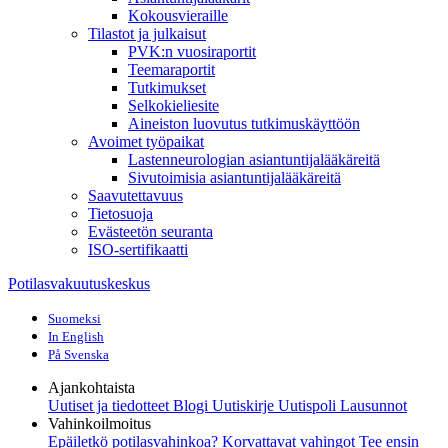
Kokousvieraille
Tilastot ja julkaisut
PVK:n vuosiraportit
Teemaraportit
Tutkimukset
Selkokieliesite
Aineiston luovutus tutkimuskäyttöön
Avoimet työpaikat
Lastenneurologian asiantuntijalääkäreitä
Sivutoimisia asiantuntijalääkäreitä
Saavutettavuus
Tietosuoja
Evästeetön seuranta
ISO-sertifikaatti
Potilasvakuutuskeskus
Suomeksi
In English
På Svenska
Ajankohtaista
Uutiset ja tiedotteet
Blogi
Uutiskirje Uutispoli
Lausunnot
Vahinkoilmoitus
Epäiletkö potilasvahinkoa?
Korvattavat vahingot
Tee ensin