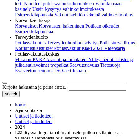
testi
Näin teet potilasvahinkoilmoituksen
Vahinkoasian
käsittely
Usein kysyttyä vahinkoilmoituksesta
Esimerkkitapauksia
Vakuutusyhtiön tekemä vahinkoilmoitus
Korvauksenhakija
Korvaukset
Korvausten hakeminen
Potilaan oikeudet
Esimerkkitapauksia
Terveydenhuolto
Potilasvakuutus
Terveydenhuollon selvitys
Potilasturvallisuus
Koulutustilaisuudet
Potilasvakuutuslaki 2021
Videosarja
Potilasvakuutuskeskus
Mikä on PVK?
Asiointi ja lomakkeet
Yhteystiedot
Tilastot ja
julkaisut
Avoimet työpaikat
Saavutettavuus
Tietosuoja
Evästeetön seuranta
ISO-sertifikaatti
Kirjoita hakusana ja paina enter...
home
Ajankohtaista
Uutiset ja tiedotteet
Uutiset ja tiedotteet
2024
Lääkitysvahingot tapahtuvat usein poikkeustilanteissa –
valtaosa vahingoista olisi estettävissä