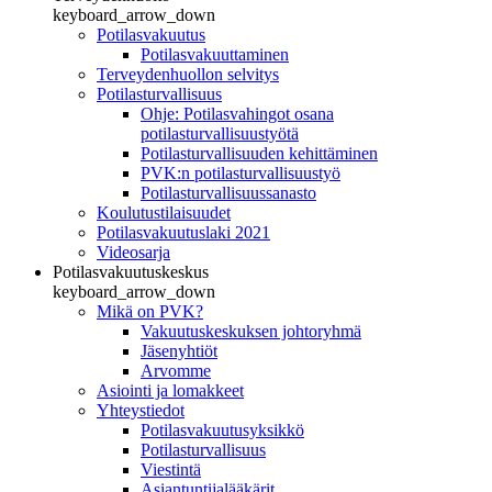
keyboard_arrow_down
Potilasvakuutus
Potilasvakuuttaminen
Terveydenhuollon selvitys
Potilasturvallisuus
Ohje: Potilasvahingot osana
potilasturvallisuustyötä
Potilasturvallisuuden kehittäminen
PVK:n potilasturvallisuustyö
Potilasturvallisuussanasto
Koulutustilaisuudet
Potilasvakuutuslaki 2021
Videosarja
Potilasvakuutuskeskus
keyboard_arrow_down
Mikä on PVK?
Vakuutuskeskuksen johtoryhmä
Jäsenyhtiöt
Arvomme
Asiointi ja lomakkeet
Yhteystiedot
Potilasvakuutusyksikkö
Potilasturvallisuus
Viestintä
Asiantuntijalääkärit