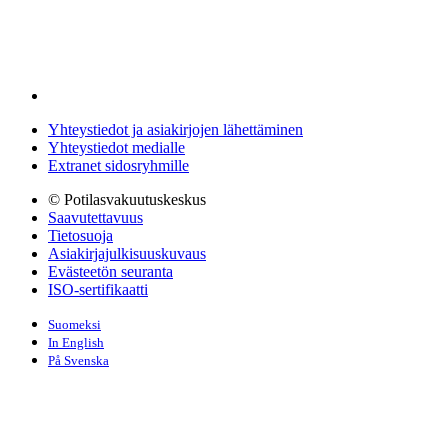
Yhteystiedot ja asiakirjojen lähettäminen
Yhteystiedot medialle
Extranet sidosryhmille
© Potilasvakuutuskeskus
Saavutettavuus
Tietosuoja
Asiakirjajulkisuuskuvaus
Evästeetön seuranta
ISO-sertifikaatti
Suomeksi
In English
På Svenska