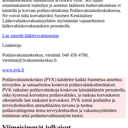
ammattihenkilön standardilla arvioiden virhe. Sen sijaan
asianmukaisesti määrätyn ja annetun lääkkeen haittavaikutuksia ei
käsitellä ja korvata potilasvahinkoina Potilasvakuutuskeskuksessa.
Ne voivat tulla korvattaviksi Suomen Keskinäisen
Lääkevahinkovakuutusyhtiön myöntämän vapaaehtoisen
lääkevahinkovakuutuksen perusteella.
Lue raportti lääkitysvahingoista
Lisätietoja:
Potilasvakuutuskeskus, viestintä: 040 450 4700,
viestinta(@)vakuutuskeskus.fi
www.pvk.fi
Potilasvakuutuskeskus (PVK) käsittelee kaikki Suomessa annettua
terveyden- ja sairaanhoitoa koskevat potilasvahinkoilmoitukset.
PVK ratkaisee potilasvahinkoja koskevan lainsäädännön perusteella,
onko kyseessä korvattava potilasvahinko, ja maksaa korvaukseen
oikeutetulle lain mukaiset korvaukset. PVK toimii potilaiden ja
terveydenhuollon ammattilaisten turvana ja tuottaa
potilasvahingoista tietoa terveydenhuollon ja vakuutusyhtiöiden
toiminnan sekä potilasturvallisuustyön tueksi.
Viimeisimmät julkaisut