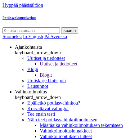
Hyppää pääsisältöön
Potilasvakuutuskeskus
search
Suomeksi
In English
På Svenska
Ajankohtaista
keyboard_arrow_down
Uutiset ja tiedotteet
Uutiset ja tiedotteet
Blogi
Blogit
Uutiskirje Uutispoli
Lausunnot
Vahinkoilmoitus
keyboard_arrow_down
Epäiletkö potilasvahinkoa?
Korvattavat vahingot
Tee ensin testi
Näin teet potilasvahinkoilmoituksen
Määräaika vahinkoilmoituksen tekemiseen
Vahinkoilmoituslomakkeet
Vahinkoilmoituksen liitteet