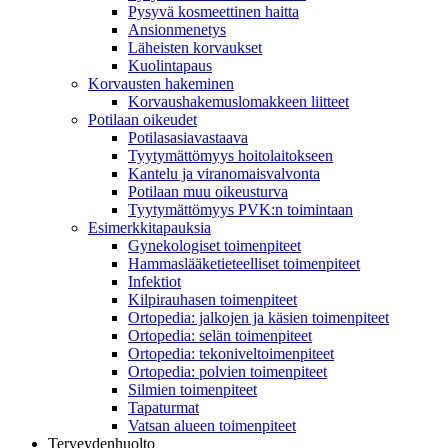
Pysyvä kosmeettinen haitta
Ansionmenetys
Läheisten korvaukset
Kuolintapaus
Korvausten hakeminen
Korvaushakemuslomakkeen liitteet
Potilaan oikeudet
Potilasasiavastaava
Tyytymättömyys hoitolaitokseen
Kantelu ja viranomaisvalvonta
Potilaan muu oikeusturva
Tyytymättömyys PVK:n toimintaan
Esimerkkitapauksia
Gynekologiset toimenpiteet
Hammaslääketieteelliset toimenpiteet
Infektiot
Kilpirauhasen toimenpiteet
Ortopedia: jalkojen ja käsien toimenpiteet
Ortopedia: selän toimenpiteet
Ortopedia: tekoniveltoimenpiteet
Ortopedia: polvien toimenpiteet
Silmien toimenpiteet
Tapaturmat
Vatsan alueen toimenpiteet
Terveydenhuolto