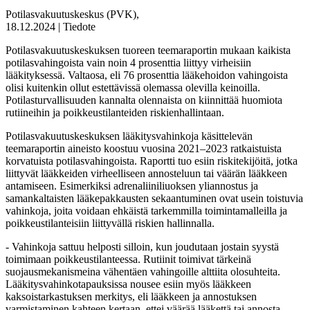
Potilasvakuutuskeskus (PVK),
18.12.2024 | Tiedote
Potilasvakuutuskeskuksen tuoreen teemaraportin mukaan kaikista
potilasvahingoista vain noin 4 prosenttia liittyy virheisiin
lääkityksessä. Valtaosa, eli 76 prosenttia lääkehoidon vahingoista
olisi kuitenkin ollut estettävissä olemassa olevilla keinoilla.
Potilasturvallisuuden kannalta olennaista on kiinnittää huomiota
rutiineihin ja poikkeustilanteiden riskienhallintaan.
Potilasvakuutuskeskuksen lääkitysvahinkoja käsittelevän
teemaraportin aineisto koostuu vuosina 2021–2023 ratkaistuista
korvatuista potilasvahingoista. Raportti tuo esiin riskitekijöitä, jotka
liittyvät lääkkeiden virheelliseen annosteluun tai väärän lääkkeen
antamiseen. Esimerkiksi adrenaliiniliuoksen yliannostus ja
samankaltaisten lääkepakkausten sekaantuminen ovat usein toistuvia
vahinkoja, joita voidaan ehkäistä tarkemmilla toimintamalleilla ja
poikkeustilanteisiin liittyvällä riskien hallinnalla.
- Vahinkoja sattuu helposti silloin, kun joudutaan jostain syystä
toimimaan poikkeustilanteessa. Rutiinit toimivat tärkeinä
suojausmekanismeina vähentäen vahingoille alttiita olosuhteita.
Lääkitysvahinkotapauksissa nousee esiin myös lääkkeen
kaksoistarkastuksen merkitys, eli lääkkeen ja annostuksen
varmistaminen kahteen kertaan, ettei väärää lääkettä tai annosta