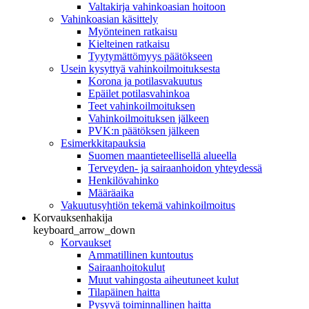
Valtakirja vahinkoasian hoitoon
Vahinkoasian käsittely
Myönteinen ratkaisu
Kielteinen ratkaisu
Tyytymättömyys päätökseen
Usein kysyttyä vahinkoilmoituksesta
Korona ja potilasvakuutus
Epäilet potilasvahinkoa
Teet vahinkoilmoituksen
Vahinkoilmoituksen jälkeen
PVK:n päätöksen jälkeen
Esimerkkitapauksia
Suomen maantieteellisellä alueella
Terveyden- ja sairaanhoidon yhteydessä
Henkilövahinko
Määräaika
Vakuutusyhtiön tekemä vahinkoilmoitus
Korvauksenhakija
keyboard_arrow_down
Korvaukset
Ammatillinen kuntoutus
Sairaanhoitokulut
Muut vahingosta aiheutuneet kulut
Tilapäinen haitta
Pysyvä toiminnallinen haitta