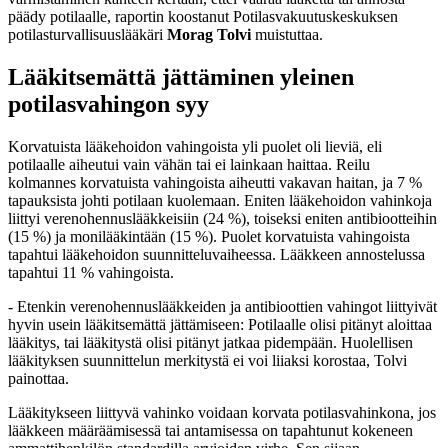
päädy potilaalle, raportin koostanut Potilasvakuutuskeskuksen
potilasturvallisuuslääkäri
Morag Tolvi
muistuttaa.
Lääkitsemättä jättäminen yleinen
potilasvahingon syy
Korvatuista lääkehoidon vahingoista yli puolet oli lieviä, eli
potilaalle aiheutui vain vähän tai ei lainkaan haittaa. Reilu
kolmannes korvatuista vahingoista aiheutti vakavan haitan, ja 7 %
tapauksista johti potilaan kuolemaan. Eniten lääkehoidon vahinkoja
liittyi verenohennuslääkkeisiin (24 %), toiseksi eniten antibiootteihin
(15 %) ja monilääkintään (15 %). Puolet korvatuista vahingoista
tapahtui lääkehoidon suunnitteluvaiheessa. Lääkkeen annostelussa
tapahtui 11 % vahingoista.
- Etenkin verenohennuslääkkeiden ja antibioottien vahingot liittyivät
hyvin usein lääkitsemättä jättämiseen: Potilaalle olisi pitänyt aloittaa
lääkitys, tai lääkitystä olisi pitänyt jatkaa pidempään. Huolellisen
lääkityksen suunnittelun merkitystä ei voi liiaksi korostaa, Tolvi
painottaa.
Lääkitykseen liittyvä vahinko voidaan korvata potilasvahinkona, jos
lääkkeen määräämisessä tai antamisessa on tapahtunut kokeneen