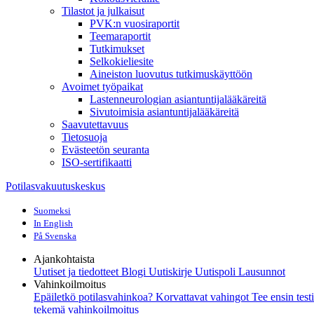
Tilastot ja julkaisut
PVK:n vuosiraportit
Teemaraportit
Tutkimukset
Selkokieliesite
Aineiston luovutus tutkimuskäyttöön
Avoimet työpaikat
Lastenneurologian asiantuntijalääkäreitä
Sivutoimisia asiantuntijalääkäreitä
Saavutettavuus
Tietosuoja
Evästeetön seuranta
ISO-sertifikaatti
Potilasvakuutuskeskus
Suomeksi
In English
På Svenska
Ajankohtaista
Uutiset ja tiedotteet
Blogi
Uutiskirje Uutispoli
Lausunnot
Vahinkoilmoitus
Epäiletkö potilasvahinkoa?
Korvattavat vahingot
Tee ensin test
tekemä vahinkoilmoitus