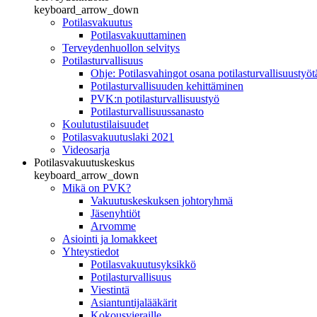
keyboard_arrow_down
Potilasvakuutus
Potilasvakuuttaminen
Terveydenhuollon selvitys
Potilasturvallisuus
Ohje: Potilasvahingot osana potilasturvallisuustyöt
Potilasturvallisuuden kehittäminen
PVK:n potilasturvallisuustyö
Potilasturvallisuussanasto
Koulutustilaisuudet
Potilasvakuutuslaki 2021
Videosarja
Potilasvakuutuskeskus
keyboard_arrow_down
Mikä on PVK?
Vakuutuskeskuksen johtoryhmä
Jäsenyhtiöt
Arvomme
Asiointi ja lomakkeet
Yhteystiedot
Potilasvakuutusyksikkö
Potilasturvallisuus
Viestintä
Asiantuntijalääkärit
Kokousvieraille