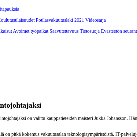
itapauksia
oulutustilaisuudet
Potilasvakuutuslaki 2021
Videosarja
ulkaisut
Avoimet työpaikat
Saavutettavuus
Tietosuoja
Evästeetön seuran
ntojohtajaksi
johtajaksi on valittu kauppatieteiden maisteri Jukka Johansson. Hän sii
on pitkä kokemus vakuutusalan teknologiaympäristöistä, IT-palvelujen 