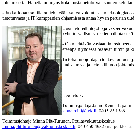
johtamisesta. Hänellä on myös kokemusta tietoturvallisuuden kehittä
- Jukka Johanssonilla on tehtävään vahva vakuutusalan teknologiaosa
tietoturvasta ja IT-kumppanien ohjaamisesta antaa hyvän perustan uuden
Uusi tietohallintojohtaja vastaa Vaku
kyberturvallisuus, riskienhallinta sek
- Otan tehtävän vastaan innostuneena j
eteenpäin yhdessä osaavan tiimin ja
Tietohallintojohtajan tehtävä on uusi
uudistamista ja tietohallinnon johtami
Lisätietoja:
Toimitusjohtaja Janne Reini, Tapatu
janne.reini@tvk.fi
, 040 922 1385
Toimitusjohtaja Minna Plit-Turunen, Potilasvakuutuskeskus,
minna.plit-turunen@vakuutuskeskus.fi
, 040 450 4632 (ma-pe klo 12 -