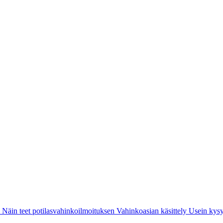
i
Näin teet potilasvahinkoilmoituksen
Vahinkoasian käsittely
Usein kysy