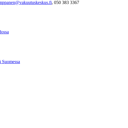
umppanen@vakuutuskeskus.fi
, 050 383 3367
idossa
tä Suomessa