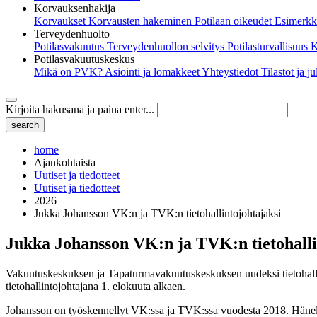
Korvauksenhakija
Korvaukset
Korvausten hakeminen
Potilaan oikeudet
Esimerkk
Terveydenhuolto
Potilasvakuutus
Terveydenhuollon selvitys
Potilasturvallisuus
K
Potilasvakuutuskeskus
Mikä on PVK?
Asiointi ja lomakkeet
Yhteystiedot
Tilastot ja j
Kirjoita hakusana ja paina enter...
home
Ajankohtaista
Uutiset ja tiedotteet
Uutiset ja tiedotteet
2026
Jukka Johansson VK:n ja TVK:n tietohallintojohtajaksi
Jukka Johansson VK:n ja TVK:n tietohalli
Vakuutuskeskuksen ja Tapaturmavakuutuskeskuksen uudeksi tietohallinto
tietohallintojohtajana 1. elokuuta alkaen.
Johansson on työskennellyt VK:ssa ja TVK:ssa vuodesta 2018. Hänellä 