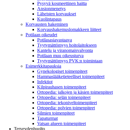
Pysyvä kosmeettinen haitta
Ansionmenetys
Läheisten korvaukset
Kuolintapaus
Korvausten hakeminen
Korvaushakemuslomakkeen liitteet
Potilaan oikeudet
Potilasasiavastaava
Tyytymättömyys hoitolaitokseen
Kantelu ja viranomaisvalvonta
Potilaan muu oikeusturva
Tyytymättömyys PVK:n toimintaan
Esimerkkitapauksia
Gynekologiset toimenpiteet
Hammaslääketieteelliset toimenpiteet
Infektiot
Kilpirauhasen toimenpiteet
Ortopedia: jalkojen ja käsien toimenpiteet
Ortopedia: selän toimenpiteet
Ortopedia: tekoniveltoimenpiteet
Ortopedia: polvien toimenpiteet
Silmien toimenpiteet
Tapaturmat
Vatsan alueen toimenpiteet
Terveydenhuolto