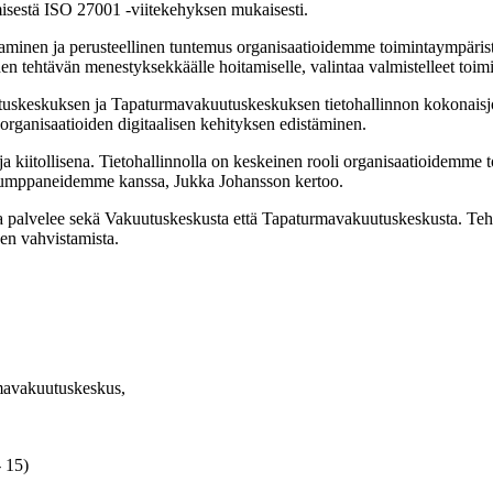
misestä ISO 27001 -viitekehyksen mukaisesti.
aminen ja perusteellinen tuntemus organisaatioidemme toimintaympäris
 tehtävän menestyksekkäälle hoitamiselle, valintaa valmistelleet toimit
utuskeskuksen ja Tapaturmavakuutuskeskuksen tietohallinnon kokonaisjoh
ä organisaatioiden digitaalisen kehityksen edistäminen.
a kiitollisena. Tietohallinnolla on keskeinen rooli organisaatioidemme
 kumppaneidemme kanssa, Jukka Johansson kertoo.
 ja palvelee sekä Vakuutuskeskusta että Tapaturmavakuutuskeskusta. Te
sen vahvistamista.
rmavakuutuskeskus,
 15)