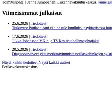
Toimitusjohtaja Janne Jumppanen, Liikennevakuutuskeskus,
janne.j
Viimeisimmät julkaisut
25.6.2026 |
Tiedotteet
Tutkimus: Potilaan ääni ei aina tule kuulluksi psykiatrisessa ho
17.6.2026 |
Tiedotteet
Jukka Johansson VK:n ja TVK:n tietohallintojohtajaksi
20.5.2026 |
Tiedotteet
Diagnoosiviiveet yksi merkittävimmistä potilasvahinkojen syis
Näytä kaikki tiedotteet
Näytä kaikki uutiset
Potilasvakuutuskeskus