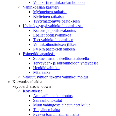
Valtakirja vahinkoasian hoitoon
Vahinkoasian käsittely
Myönteinen ratkaisu
Kielteinen ratkaisu
Tyytymättömyys päätökseen
Usein kysyttyä vahinkoilmoituksesta
Korona ja potilasvakuutus
Epäilet potilasvahinkoa
Teet vahinkoilmoituksen
Vahinkoilmoituksen jälkeen
PVK:n päätöksen jälkeen
Esimerkkitapauksia
Suomen maantieteellisellä alueella
Terveyden- ja sairaanhoidon yhteydessä
Henkilövahinko
Määräaika
Vakuutusyhtiön tekemä vahinkoilmoitus
Korvauksenhakija
keyboard_arrow_down
Korvaukset
Ammatillinen kuntoutus
Sairaanhoitokulut
Muut vahingosta aiheutuneet kulut
Tilapäinen haitta
Pysyvä toiminnallinen haitta