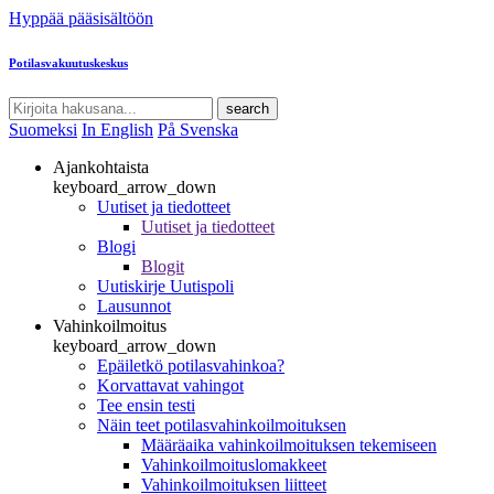
Hyppää pääsisältöön
Potilasvakuutuskeskus
search
Suomeksi
In English
På Svenska
Ajankohtaista
keyboard_arrow_down
Uutiset ja tiedotteet
Uutiset ja tiedotteet
Blogi
Blogit
Uutiskirje Uutispoli
Lausunnot
Vahinkoilmoitus
keyboard_arrow_down
Epäiletkö potilasvahinkoa?
Korvattavat vahingot
Tee ensin testi
Näin teet potilasvahinkoilmoituksen
Määräaika vahinkoilmoituksen tekemiseen
Vahinkoilmoituslomakkeet
Vahinkoilmoituksen liitteet