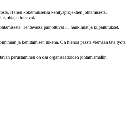
töstä. Hänen kokemuksensa kehitysprojektien johtamisesta,
usjohtajat toteavat.
tamisesta. Tehtävässä painottuvat IT-hankinnat ja kilpailutukset,
 toiminnan ja kehittämisen tukena. On hienoa päästä viemään tätä työtä
htävän perustaminen on osa organisaatioiden johtamismallin