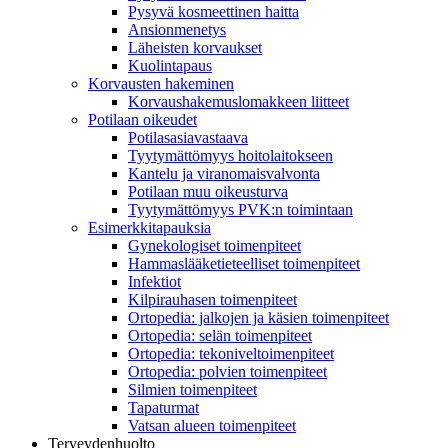
Pysyvä kosmeettinen haitta
Ansionmenetys
Läheisten korvaukset
Kuolintapaus
Korvausten hakeminen
Korvaushakemuslomakkeen liitteet
Potilaan oikeudet
Potilasasiavastaava
Tyytymättömyys hoitolaitokseen
Kantelu ja viranomaisvalvonta
Potilaan muu oikeusturva
Tyytymättömyys PVK:n toimintaan
Esimerkkitapauksia
Gynekologiset toimenpiteet
Hammaslääketieteelliset toimenpiteet
Infektiot
Kilpirauhasen toimenpiteet
Ortopedia: jalkojen ja käsien toimenpiteet
Ortopedia: selän toimenpiteet
Ortopedia: tekoniveltoimenpiteet
Ortopedia: polvien toimenpiteet
Silmien toimenpiteet
Tapaturmat
Vatsan alueen toimenpiteet
Terveydenhuolto