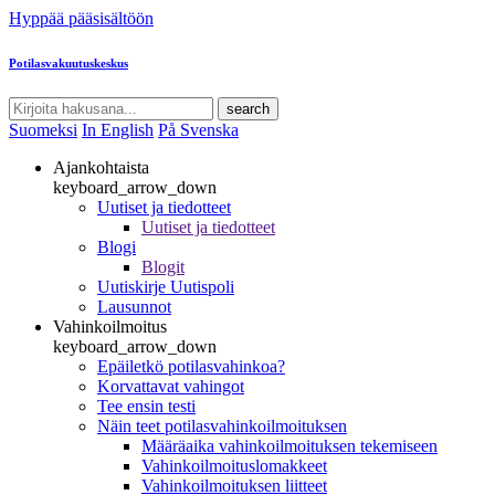
Hyppää pääsisältöön
Potilasvakuutuskeskus
search
Suomeksi
In English
På Svenska
Ajankohtaista
keyboard_arrow_down
Uutiset ja tiedotteet
Uutiset ja tiedotteet
Blogi
Blogit
Uutiskirje Uutispoli
Lausunnot
Vahinkoilmoitus
keyboard_arrow_down
Epäiletkö potilasvahinkoa?
Korvattavat vahingot
Tee ensin testi
Näin teet potilasvahinkoilmoituksen
Määräaika vahinkoilmoituksen tekemiseen
Vahinkoilmoituslomakkeet
Vahinkoilmoituksen liitteet