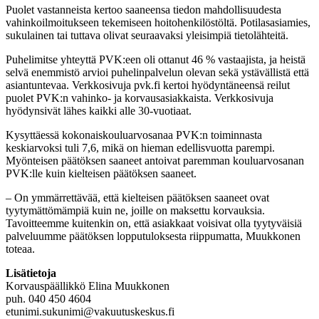
Puolet vastanneista kertoo saaneensa tiedon mahdollisuudesta
vahinkoilmoitukseen tekemiseen hoitohenkilöstöltä. Potilasasiamies,
sukulainen tai tuttava olivat seuraavaksi yleisimpiä tietolähteitä.
Puhelimitse yhteyttä PVK:een oli ottanut 46 % vastaajista, ja heistä
selvä enemmistö arvioi puhelinpalvelun olevan sekä ystävällistä että
asiantuntevaa. Verkkosivuja pvk.fi kertoi hyödyntäneensä reilut
puolet PVK:n vahinko- ja korvausasiakkaista. Verkkosivuja
hyödynsivät lähes kaikki alle 30-vuotiaat.
Kysyttäessä kokonaiskouluarvosanaa PVK:n toiminnasta
keskiarvoksi tuli 7,6, mikä on hieman edellisvuotta parempi.
Myönteisen päätöksen saaneet antoivat paremman kouluarvosanan
PVK:lle kuin kielteisen päätöksen saaneet.
– On ymmärrettävää, että kielteisen päätöksen saaneet ovat
tyytymättömämpiä kuin ne, joille on maksettu korvauksia.
Tavoitteemme kuitenkin on, että asiakkaat voisivat olla tyytyväisiä
palveluumme päätöksen lopputuloksesta riippumatta, Muukkonen
toteaa.
Lisätietoja
Korvauspäällikkö Elina Muukkonen
puh. 040 450 4604
etunimi.sukunimi@vakuutuskeskus.fi