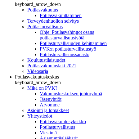
keyboard_arrow_down
Potilasvakuutus
Potilasvakuuttaminen
Terveydenhuollon selvitys
Potilasturvallisuus
Ohje: Potilasvahingot osana
potilasturvallisuustyötä
Potilasturvallisuuden kehittäminen
PVK:n potilasturvallisuustyö
Potilasturvallisuussanasto
Koulutustilaisuudet
Potilasvakuutuslaki 2021
Videosarja
Potilasvakuutuskeskus
keyboard_arrow_down
Mikä on PVK?
Vakuutuskeskuksen johtoryhmä
Jäsenyhtiöt
Arvomme
Asiointi ja lomakkeet
Yhteystiedot
Potilasvakuutusyksikkö
Potilasturvallisuus
Viestintä
Asiantuntijalääkärit