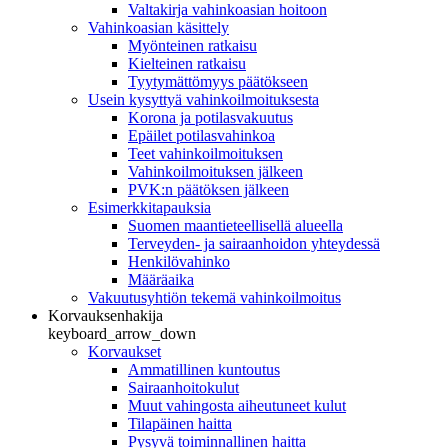
Valtakirja vahinkoasian hoitoon
Vahinkoasian käsittely
Myönteinen ratkaisu
Kielteinen ratkaisu
Tyytymättömyys päätökseen
Usein kysyttyä vahinkoilmoituksesta
Korona ja potilasvakuutus
Epäilet potilasvahinkoa
Teet vahinkoilmoituksen
Vahinkoilmoituksen jälkeen
PVK:n päätöksen jälkeen
Esimerkkitapauksia
Suomen maantieteellisellä alueella
Terveyden- ja sairaanhoidon yhteydessä
Henkilövahinko
Määräaika
Vakuutusyhtiön tekemä vahinkoilmoitus
Korvauksenhakija
keyboard_arrow_down
Korvaukset
Ammatillinen kuntoutus
Sairaanhoitokulut
Muut vahingosta aiheutuneet kulut
Tilapäinen haitta
Pysyvä toiminnallinen haitta