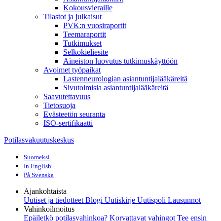
Kokousvieraille
Tilastot ja julkaisut
PVK:n vuosiraportit
Teemaraportit
Tutkimukset
Selkokieliesite
Aineiston luovutus tutkimuskäyttöön
Avoimet työpaikat
Lastenneurologian asiantuntijalääkäreitä
Sivutoimisia asiantuntijalääkäreitä
Saavutettavuus
Tietosuoja
Evästeetön seuranta
ISO-sertifikaatti
Potilasvakuutuskeskus
Suomeksi
In English
På Svenska
Ajankohtaista
Uutiset ja tiedotteet
Blogi
Uutiskirje Uutispoli
Lausunnot
Vahinkoilmoitus
Epäiletkö potilasvahinkoa?
Korvattavat vahingot
Tee ensin