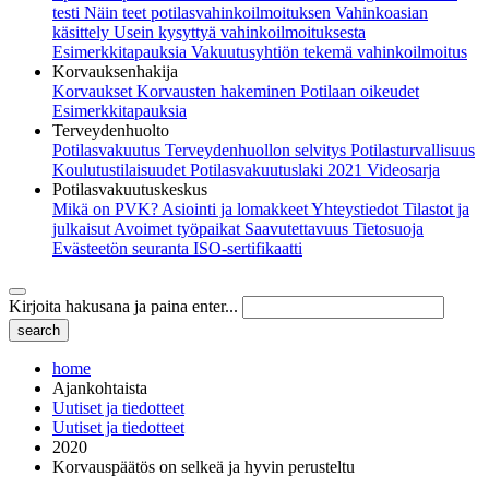
testi
Näin teet potilasvahinkoilmoituksen
Vahinkoasian
käsittely
Usein kysyttyä vahinkoilmoituksesta
Esimerkkitapauksia
Vakuutusyhtiön tekemä vahinkoilmoitus
Korvauksenhakija
Korvaukset
Korvausten hakeminen
Potilaan oikeudet
Esimerkkitapauksia
Terveydenhuolto
Potilasvakuutus
Terveydenhuollon selvitys
Potilasturvallisuus
Koulutustilaisuudet
Potilasvakuutuslaki 2021
Videosarja
Potilasvakuutuskeskus
Mikä on PVK?
Asiointi ja lomakkeet
Yhteystiedot
Tilastot ja
julkaisut
Avoimet työpaikat
Saavutettavuus
Tietosuoja
Evästeetön seuranta
ISO-sertifikaatti
Kirjoita hakusana ja paina enter...
home
Ajankohtaista
Uutiset ja tiedotteet
Uutiset ja tiedotteet
2020
Korvauspäätös on selkeä ja hyvin perusteltu